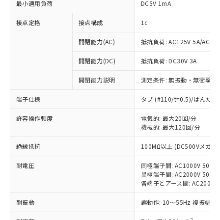
最小適用負荷
DC5V 1mA
接点定格
接点構成
1c
開閉能力(AC)
抵抗負荷: AC125V 5A/AC250
開閉能力(DC)
抵抗負荷: DC30V 3A
開閉能力説明
測定条件: 無振動・無衝撃状態
端子仕様
タブ (#110/t=0.5)/はん
許容操作頻度
電気的: 最大20回/分
機械的: 最大120回/分
※1 対応状況
絶縁抵抗
100MΩ以上 (DC500Vメガ)
対応済み：EU RoHS指令（10物質）の
耐電圧
非含有に対応した製品が提供可能な商品で
同極端子間: AC1000V 50/60
異極端子間: AC2000V 50/60
す。
各端子とアース間: AC2000V 5
対応予定：EU RoHS指令（10物質）の非含
ご利用条件
有に対応した製品に切り替える予定のある
耐振動
誤動作: 10～55Hz 複振幅 1
商品です。
対応予定なし：EU RoHS指令（10物質）の
2