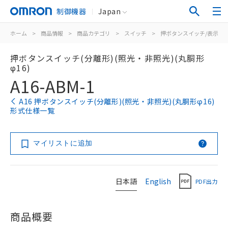
制御機器
Japan
ホーム
>
商品情報
>
商品カテゴリ
>
スイッチ
>
押ボタンスイッチ/表示灯
押ボタンスイッチ(分離形)(照光・非照光)(丸胴形
φ16)
A16-ABM-1
A16 押ボタンスイッチ(分離形)(照光・非照光)(丸胴形φ16)
形式仕様一覧
マイリストに追加
日本語
English
PDF出力
商品概要