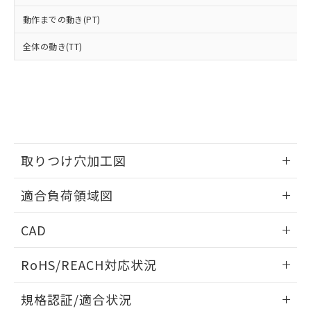
※2 環境保護使用期限
使用いたしません。
たはお客様担当のオムロン制御
ください。
動作までの動き(PT)
当社は、貴社製品を第三者に販売する
機器販売店・当社販売員にご確
在庫状況および標準価格結果を当社の
※2 対応予定月
「ｅ」：有害物質（10物質）のすべてが基
場合は、上記1、2および3の内容を当
認ください)
事前の承諾なく第三者に漏洩または開
全体の動き(TT)
準値以下であることを示します。
該第三者に通知します。また当社は、
示しないようお願いします。
部品在庫の切り替え状況などにより、予定
「10」：通常の使用状況下において有害物
販売先および販売に係わる関係者が違
マイパーツ機能（部品リスト作成サー
空
受注生産機種、また在庫状況の
月が前後することがあります。
質が外部に漏えいし、環境に深刻な影響を
法に輸出するおそれがある場合は、取
ビス）をご利用いただくには、I-Web
白
情報を公開していない機種
及ぼさない年数を意味します。
り引きをいたしません。
メンバーズにご登録されている必要が
「－」：未確認です。当社販売部門へお問
あります。
い合わせください。
お客様が当ウェブサイト上で当社にご
※3 非含有証明書ダウンロード
登録された部品リストについて、当社
取りつけ穴加工図
および当社の共同利用者が、当社の製
下記の非含有証明書をダウンロードするこ
品・サービスに関するお客様との取
とができます。
情報更新：2026/05/21
合意する
キャンセル
引・商談に必要な範囲で利用すること
適合負荷領域図
をご了承ください。
EU RoHS指令（10物質）の非含有証明書
※当社の共同利用者とは、
"個人情報
情報更新：2026/05/21
51物質の非含有証明書（当社基準）
CAD
の共同利用に関して"
の「1.共同利
※本証明書は発行日時点で非含有を証明す
用者の範囲」に記載されている法人を
ログイン/会員登録いただくと、CADデータをダウンロー
るもので、過去に遡って非含有を証明する
指します。
RoHS/REACH対応状況
ドすることができます。
ものではありません。
また、RoHS指令のフタル酸エステル類４
情報更新：2026/7/29
規格認証/適合状況
物質の対応では、対応完了までの期間は出