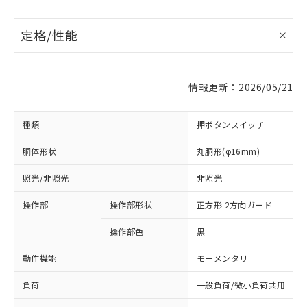
定格/性能
情報更新：2026/05/21
種類
押ボタンスイッチ
胴体形状
丸胴形(φ16mm)
照光/非照光
非照光
操作部
操作部形状
正方形 2方向ガード
操作部色
黒
動作機能
モーメンタリ
負荷
一般負荷/微小負荷共用