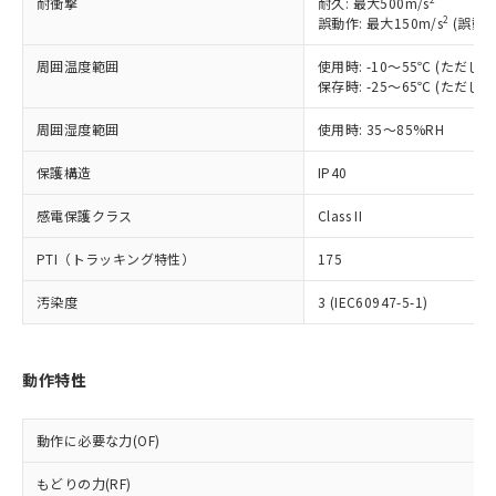
耐衝撃
耐久: 最大500m/s
以下の条件をお読みいただき、同意のうえ
非含有に非対応の商品で、対応品を出す予
2
誤動作: 最大150m/s
(誤動作
ご利用ください。
定はありません。
調査・確認中：EU RoHS指令（10物質）の
周囲温度範囲
使用時: -10～55℃ (ただ
本サービスは、当社制御機器事業取扱
※1 中国RoHS○×表
非含有の対応状況を調査中または確認中の
保存時: -25～65℃ (ただ
商品の当社在庫状況および標準価格
商品です。
(税抜)を提供させていただくもので
周囲湿度範囲
「○」：最大均質材料含有率が中国RoHSの
使用時: 35～85%RH
非該当品：ライセンス料など無形物で、有
す。
基準値以下であることを示します。
害物質有無と関係のない商品です。
当社制御機器事業取扱商品の中には、
保護構造
IP40
「×」：最大均質材料含有率が中国RoHSの
仕入先様の事情により、非含有部品として
本サービスの対象外となる商品もある
基準値を超えていることを示します。
いたものが、含有品と判明した場合などや
当社は、これら貴社製品のうち、外国
ことをご了承ください。
感電保護クラス
Class II
「－」：未確認です。当社販売部門へお問
むを得ず変更することがあります。
為替および外国貿易法に定める商品
在庫状況および標準価格照会結果は、
い合わせください。
（以下｢規制貨物等」という）を輸出
PTI（トラッキング特性）
175
記載している更新日時点での社内デー
*EU RoHS指令（10物質）：
または国外への提供する場合は、日本
記
タに基づき作成されるものであり、閲
説明
鉛(Pb) 1000ppm以下、 水銀(Hg) 1000ppm以下、 カド
*中国RoHS10物質の基準値 (GB/T26572)：
国政府の輸出許可(または役務取引許
汚染度
3 (IEC60947-5-1)
号
覧された時点での実際の在庫および標
ミウム(Cd) 100ppm以下、
Pb(鉛) :1000ppm、 Hg(水銀) : 1000ppm、 Cd(カドミウ
可)を取得するなどの必要な手続きを
六価クロム(Cr(Ⅵ)) 1000ppm以下、ポリ臭化ビフェニル
ム) : 100ppm、
準価格とは異なる場合があることをご
類(PBB) 1000ppm以下、ポリ臭化ジフェニルエーテル類
Cr(Ⅵ)(六価クロム) : 1000ppm、 PBBs(ポリ臭化ビフェ
とります。
了承ください。
(PBDE) 1000ppm以下、フタル酸ビス(2-エチルヘキシ
○
一定数以上の在庫あり
ニル類) : 1000ppm、 PBDEs(ポリ臭化ジフェニルエーテ
当社は規制貨物を破棄する場合は、完
ル) (DEHP)(別名：DOP) 1000ppm以下、フタル酸ブチ
正式な納期状況および標準価格はお客
ル類) : 1000ppm、
動作特性
ルベンジル（BBP） 1000ppm以下、フタル酸ジブチル
全に破砕するなど、違法に輸出されな
DBP(フタル酸ジブチル) : 1000ppm、 DIBP(フタル酸ジ
様のお取引先、またはお客様担当のオ
（DBP） 1000ppm以下、フタル酸ジイソブチル
イソブチル) : 1000ppm、 BBP(フタル酸ブチルベンジ
△
一定数には満たないが在庫あり
いよう必要な手段を講じます。
ムロン制御機器販売店・当社販売員に
(DIBP) 1000ppm以下
ル) : 1000ppm、
当社は貴社製品を、核兵器、ミサイ
動作に必要な力(OF)
但し、RoHS指令で産業用監視および制御機器に対する
DEHP(フタル酸ビス(2-エチルヘキシル)) : 1000ppm
ご相談ください。
適用除外項目は除く。
ル、化学兵器、生物兵器またはその他
－
在庫なし(最新の在庫状況につ
オムロン制御機器販売店や当社販売拠
フタル酸エステル類の４物質については閾値を超える意
もどりの力(RF)
武器並びにこれらの製造装置等に一切
いては、お客様のお取引先、ま
図的な使用がないことを確認しています。
点は「
販売ネットワーク
」をご確認