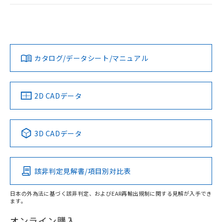
荷製品に未対応品が混在することから備考
ログイン/会員登録
EU RoHS
注意事項・凡例
欄に対応日を記載しておりました。
UL認証
CSA認証
CEマーキング
既に当社にて対応品への在庫切替を完了
していることから、特段のことがない限
No
No
Yes
対応状況
対応予定月
※1
※2
り、2022年1月12日より割愛しておりま
ダウンロードデータをご利用いただく前に、以下を必ずお読
す。
みください。
カタログ/データシート/マニュアル
対応済み
ソフトウェアの使用条件
LR型式承認
DNV型式承認
BV型式承認
KR型式承
（イギリス
（ノルウェー
（フランス
（韓国
船舶規格）
船舶規格）
船舶規格）
船舶規格
中国 RoHS
注意事項・凡例
2D CADデータ
No
No
No
No
中国 RoHS表
※1 ※2
3D CADデータ
この製品の規格認証/適合状況ページへ
Pb
Hg
Cd
Cr(VI)
その他の認証はこちらのページからご検索ください
該非判定見解書/項目別対比表
O
O
O
O
日本の外為法に基づく該非判定、およびEAR再輸出規制に関する見解が入手でき
ます。
"対応済み"や非含有の記載がされた商品であっても、流通
在庫等で未対応品が混在する可能性があります。
オンライン購入