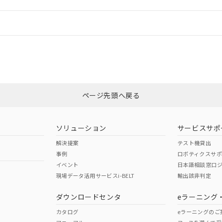
機器販売店や当社販売拠点は「
販売ネットワーク
」をご確認くだ
販売先および販売に係わる関係者が違法に輸出するおそれがある場
用期限
び標準価格結果を当社の事前の承諾なく第三者に漏洩または開示し
え状況などにより、予定月が前後することがあります。
(最新の在庫状況については、お客様のお取引先、またはお客様担当
情報更新：
（10物質）のすべてが基準値以下であることを示します。
店・当社販売員にご確認ください)
能（部品リスト作成サービス）をご利用いただくには、I-Webメン
使用状況下において有害物質が外部に漏えいし、環境に深刻な影響を
あります。
CCC認証
電波法
機種、また在庫状況の情報を公開していない機種
ェブサイト上で当社にご登録された部品リストについて、当社およ
書ダウンロード
す。当社販売部門へお問い合わせください。
品・サービスに関するお客様との取引・商談に必要な範囲で利用す
合意する
キャンセル
N/A
N/A
非含有証明書
※3
書をダウンロードすることができます。
利用者とは、
"個人情報の共同利用に関して"
の「1.共同利用者の
します。
ページ先頭へ戻る
10物質）の非含有証明書
ダウンロードはこちら
明書（当社基準）
型式承認
NK型式承認
ABS型式承認
日時点で非含有を証明するもので、過去に遡って非含有を証明するも
韓国
（日本
（アメリカ
令のフタル酸エステル類４物質の対応では、対応完了までの期間は出
ソリューション
サービスサポ
舶規格）
船舶規格）
船舶規格）
備考欄に対応日を記載しておりました。
解決提案
テスト機貸出
品への在庫切替を完了していることから、特段のことがない限り、20
事例
ロボティクスサ
す。
No
No
イベント
日本語相談窓口
現場データ活用サービスi-BELT
輸出該非判定
I)
PBBs
PBDEs
DBP
ダウンロードセンタ
eラーニング
この製品の規格認証/適合
その他の認証はこちらのページからご
カタログ
eラーニングのご