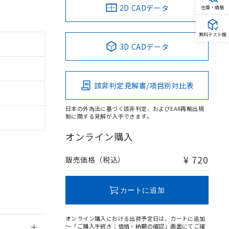
2D CADデータ
在庫・価格
無料テスト機
3D CADデータ
。
商品です。
定はありません。
該非判定見解書/項目別対比表
商品です。
日本の外為法に基づく該非判定、およびEAR再輸出規
を得ず変更すること
制に関する見解が入手できます。
オンライン購入
を提供させていただ
規制貨物等」とい
引許可)を取得する
¥ 720
販売価格（税込）
BDE) 1000ppm以下、
をご了承ください。
0ppm以下、フタル酸ジブチ
基づき作成されるも
う必要な手段を講じ
ことをご了承くださ
) : 1000ppm、
カートに追加
 1000ppm、
びにこれらの製造装
ン制御機器販売店・
オンライン購入における出荷予定日は、カートに追加
三者に通知します。
～「ご購入手続き：価格・納期の確認」画面にてご確