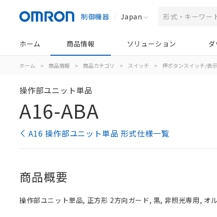
制御機器
Japan
ホーム
商品情報
ソリューション
ダ
ホーム
>
商品情報
>
商品カテゴリ
>
スイッチ
>
押ボタンスイッチ/表
操作部ユニット単品
A16-ABA
A16 操作部ユニット単品 形式仕様一覧
商品概要
操作部ユニット単品, 正方形 2方向ガード, 黒, 非照光専用, オルタ