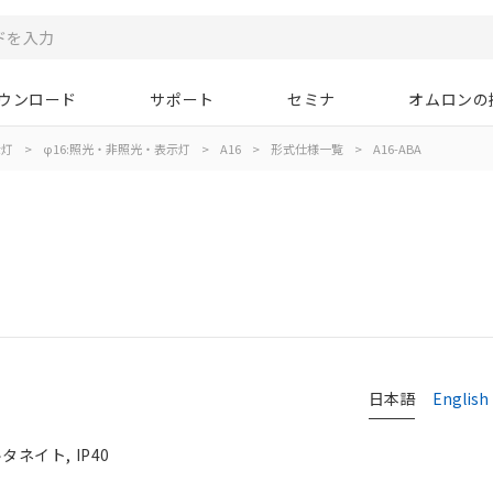
ウンロード
サポート
セミナ
オムロンの
示灯
>
φ16:照光・非照光・表示灯
>
A16
>
形式仕様一覧
>
A16-ABA
日本語
English
ネイト, IP40