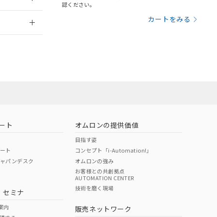
さい。
合は、取り引きをい
認ください。
ないようお願いしま
のオムロン制御
2026/7/29
カートをみる
バーズにご登録され
及ぼさない年数を意
び当社の共同利用者
ることをご了承くだ
範囲」に記載されて
のではありません。
荷製品に未対応品が
ート
オムロンの提供価値
目指す姿
22年1月12日よ
ポート
コンセプト「i-Automation!」
ジャパンデスク
オムロンの強み
お客様との共創拠点
AUTOMATION CENTER
DIBP
BBP
DEHP
環境保護
技術を磨く現場
・セミナ
状況ページへ
使用期限
検索ください
案内
販売ネットワーク