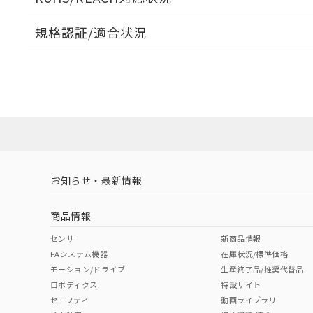
オムロン制御
また当社は、
※2 環境保護使
在庫状況およ
部品在庫の切り替
たしません。
－
在庫なし
規格認証/適合状況
す。
「ｅ」：有害物質
機器販売
マイパーツ機
「10」：通常の
EU RoHS
注意事項・凡例
ている必要が
味します。
UL認証
CSA認証
CEマーキング
空
受注生産
お客様が当ウ
※3 非含有証明
「－」：未確認で
白
が、当社の製
No
No
N/A
対応状況
対応予定月
※1
※2
さい。
下記の非含有証明
※当社の共同
いる法人を指
EU RoHS指令（
対応済み
51物質の非含有証
LR型式承認
DNV型式承認
BV型式承認
KR
※本証明書は発行
（イギリス
（ノルウェー
（フランス
（
また、RoHS指
お知らせ・最新情報
中国 RoHS
注意事項・凡例
船舶規格）
船舶規格）
船舶規格）
船
混在することから
既に当社にて対応
商品情報
り割愛しておりま
No
No
No
No
中国 RoHS表
※1 ※2
センサ
新商品情報
FAシステム機器
在庫状況/標準価格
Pb
Hg
Cd
Cr(V
モーション/ドライブ
生産終了品/推奨代替品
ロボティクス
特設サイト
セーフティ
動画ライブラリ