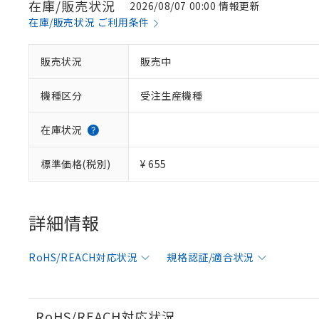
在庫/販売状況
2026/08/07 00:00 情報更新
在庫/販売状況 ご利用条件
※1 対応状況
販売状況
販売中
対応済み：EU
機種区分
受注生産機種
対応予定：EU R
対応予定なし：EU
調査・確認中：EU
ご利用条件
在庫状況
非該当品：ライセ
※1 中国RoHS
仕入先様の事情に
標準価格(税別)
¥ 655
があります。
以下の条件をお読
「○」：最大均質
「×」：最大均質
本サービスは
当社は、これ
*EU RoHS指令（10物
「－」：未確認で
鉛(Pb) 1000ppm以下、
くものです。
う）を輸出ま
詳細情報
記
説明
六価クロム(Cr(Ⅵ)) 1
当社制御機器
などの必要な
フタル酸ビス(2-エチルヘ
号
*中国RoHS10物質の基準値 
ル（DBP） 1000ppm
在庫状況およ
当社は規制貨
Pb(鉛) :1000ppm、 Hg
但し、RoHS指令で産
RoHS/REACH対応状況
規格認証/適合状況
のであり、閲
ます。
Cr(Ⅵ)(六価クロム) : 
フタル酸エステル類の４
○
一定数以
DBP(フタル酸ジブチル) :
い。
当社は貴社製
DEHP(フタル酸ビス(2-エ
正式な納期状
置等に一切使
当社販売員に
※2 対応予定月
△
一定数に
当社は、貴社
RoHS/REACH対応状況