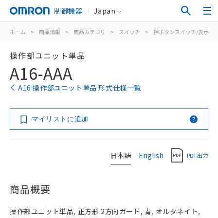
制御機器
Japan
ホーム
>
商品情報
>
商品カテゴリ
>
スイッチ
>
押ボタンスイッチ/表示灯
操作部ユニット単品
A16-AAA
A16 操作部ユニット単品 形式仕様一覧
マイリストに追加
日本語
English
PDF出力
商品概要
操作部ユニット単品, 正方形 2方向ガード, 青, オルタネイト,