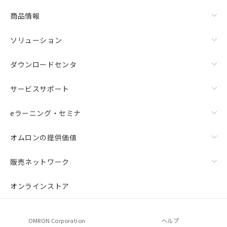
物質の対応では、対応完了までの期間は出
荷製品に未対応品が混在することから備考
商品情報
欄に対応日を記載しておりました。
既に当社にて対応品への在庫切替を完了
ソリューション
していることから、特段のことがない限
り、2022年1月12日より割愛しておりま
ダウンロードセンタ
す。
サービスサポート
eラーニング・セミナ
オムロンの提供価値
販売ネットワーク
オンラインストア
OMRON Corporation
ヘルプ