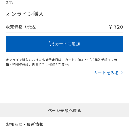
オムロン制御機器販売店や当社販売拠
フタル酸エステル類の４物質については閾値を超える意
ます。
武器並びにこれらの製造装置等に一切
いては、お客様のお取引先、ま
図的な使用がないことを確認しています。
"対応済み"や非含有の記載がされた商品であっても、流通
点は「
販売ネットワーク
」をご確認
※2 環境保護使用期限
使用いたしません。
たはお客様担当のオムロン制御
在庫等で未対応品が混在する可能性があります。
オンライン購入
ください。
当社は、貴社製品を第三者に販売する
機器販売店・当社販売員にご確
非含有品が必要な際は、弊社営業部門もしくは販売店へお
在庫状況および標準価格結果を当社の
※2 対応予定月
「ｅ」：有害物質（10物質）のすべてが基
場合は、上記1、2および3の内容を当
認ください)
問い合わせください。
事前の承諾なく第三者に漏洩または開
¥ 720
販売価格（税込）
準値以下であることを示します。
該第三者に通知します。また当社は、
示しないようお願いします。
部品在庫の切り替え状況などにより、予定
「10」：通常の使用状況下において有害物
販売先および販売に係わる関係者が違
マイパーツ機能（部品リスト作成サー
空
受注生産機種、また在庫状況の
この製品のRoHS/REACH対応状況ページへ
月が前後することがあります。
質が外部に漏えいし、環境に深刻な影響を
法に輸出するおそれがある場合は、取
ビス）をご利用いただくには、I-Web
白
情報を公開していない機種
カートに追加
及ぼさない年数を意味します。
り引きをいたしません。
メンバーズにご登録されている必要が
「－」：未確認です。当社販売部門へお問
あります。
い合わせください。
オンライン購入における出荷予定日は、カートに追加～「ご購入手続き：価
お客様が当ウェブサイト上で当社にご
格・納期の確認」画面にてご確認ください。
※3 非含有証明書ダウンロード
登録された部品リストについて、当社
カートをみる
および当社の共同利用者が、当社の製
下記の非含有証明書をダウンロードするこ
品・サービスに関するお客様との取
とができます。
合意する
キャンセル
引・商談に必要な範囲で利用すること
をご了承ください。
EU RoHS指令（10物質）の非含有証明書
※当社の共同利用者とは、
"個人情報
51物質の非含有証明書（当社基準）
の共同利用に関して"
の「1.共同利
※本証明書は発行日時点で非含有を証明す
用者の範囲」に記載されている法人を
ページ先頭へ戻る
るもので、過去に遡って非含有を証明する
指します。
ものではありません。
お知らせ・最新情報
また、RoHS指令のフタル酸エステル類４