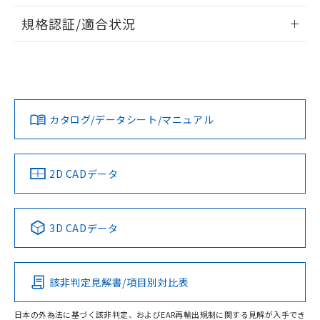
情報更新：2026/7/29
対応予定なし：EU RoHS指令（10物質）の
規格認証/適合状況
以下の条件をお読みいただき、同意のうえ
非含有に非対応の商品で、対応品を出す予
ご利用ください。
定はありません。
EU RoHS
注意事項・凡例
UL認証
CSA認証
CEマーキング
調査・確認中：EU RoHS指令（10物質）の
本サービスは、当社制御機器事業取扱
※1 中国RoHS○×表
非含有の対応状況を調査中または確認中の
商品の当社在庫状況および標準価格
No
No
N/A
商品です。
対応状況
対応予定月
※1
※2
(税抜)を提供させていただくもので
「○」：最大均質材料含有率が中国RoHSの
非該当品：ライセンス料など無形物で、有
す。
基準値以下であることを示します。
カタログ/データシート/マニュアル
害物質有無と関係のない商品です。
対応済み
当社制御機器事業取扱商品の中には、
「×」：最大均質材料含有率が中国RoHSの
仕入先様の事情により、非含有部品として
本サービスの対象外となる商品もある
LR型式承認
DNV型式承認
BV型式承認
KR型式承
基準値を超えていることを示します。
いたものが、含有品と判明した場合などや
当社は、これら貴社製品のうち、外国
（イギリス
（ノルウェー
（フランス
（韓国
ことをご了承ください。
「－」：未確認です。当社販売部門へお問
むを得ず変更することがあります。
為替および外国貿易法に定める商品
船舶規格）
船舶規格）
船舶規格）
船舶規格
中国 RoHS
注意事項・凡例
在庫状況および標準価格照会結果は、
2D CADデータ
い合わせください。
（以下｢規制貨物等」という）を輸出
記載している更新日時点での社内デー
No
*EU RoHS指令（10物質）：
No
No
No
または国外への提供する場合は、日本
記
タに基づき作成されるものであり、閲
説明
鉛(Pb) 1000ppm以下、 水銀(Hg) 1000ppm以下、 カド
*中国RoHS10物質の基準値 (GB/T26572)：
国政府の輸出許可(または役務取引許
号
覧された時点での実際の在庫および標
ミウム(Cd) 100ppm以下、
中国 RoHS表
※1 ※2
Pb(鉛) :1000ppm、 Hg(水銀) : 1000ppm、 Cd(カドミウ
可)を取得するなどの必要な手続きを
3D CADデータ
六価クロム(Cr(Ⅵ)) 1000ppm以下、ポリ臭化ビフェニル
ム) : 100ppm、
準価格とは異なる場合があることをご
類(PBB) 1000ppm以下、ポリ臭化ジフェニルエーテル類
Cr(Ⅵ)(六価クロム) : 1000ppm、 PBBs(ポリ臭化ビフェ
とります。
この製品の規格認証/適合状況ページへ
Pb
Hg
Cd
Cr(VI)
了承ください。
(PBDE) 1000ppm以下、フタル酸ビス(2-エチルヘキシ
○
一定数以上の在庫あり
ニル類) : 1000ppm、 PBDEs(ポリ臭化ジフェニルエーテ
当社は規制貨物を破棄する場合は、完
その他の認証はこちらのページからご検索ください
ル) (DEHP)(別名：DOP) 1000ppm以下、フタル酸ブチ
正式な納期状況および標準価格はお客
ル類) : 1000ppm、
ルベンジル（BBP） 1000ppm以下、フタル酸ジブチル
全に破砕するなど、違法に輸出されな
DBP(フタル酸ジブチル) : 1000ppm、 DIBP(フタル酸ジ
様のお取引先、またはお客様担当のオ
（DBP） 1000ppm以下、フタル酸ジイソブチル
該非判定見解書/項目別対比表
イソブチル) : 1000ppm、 BBP(フタル酸ブチルベンジ
△
一定数には満たないが在庫あり
O
O
O
O
いよう必要な手段を講じます。
ムロン制御機器販売店・当社販売員に
(DIBP) 1000ppm以下
ル) : 1000ppm、
当社は貴社製品を、核兵器、ミサイ
但し、RoHS指令で産業用監視および制御機器に対する
DEHP(フタル酸ビス(2-エチルヘキシル)) : 1000ppm
ご相談ください。
適用除外項目は除く。
日本の外為法に基づく該非判定、およびEAR再輸出規制に関する見解が入手でき
ル、化学兵器、生物兵器またはその他
－
在庫なし(最新の在庫状況につ