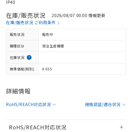
IP40
在庫/販売状況
2026/08/07 00:00 情報更新
在庫/販売状況 ご利用条件
販売状況
販売中
機種区分
受注生産機種
在庫状況
標準価格(税別)
¥ 655
※1 対応状況
詳細情報
対応済み：EU RoHS指令（10物質）の
RoHS/REACH対応状況
規格認証/適合状況
非含有に対応した製品が提供可能な商品で
す。
対応予定：EU RoHS指令（10物質）の非含
ご利用条件
有に対応した製品に切り替える予定のある
RoHS/REACH対応状況
商品です。