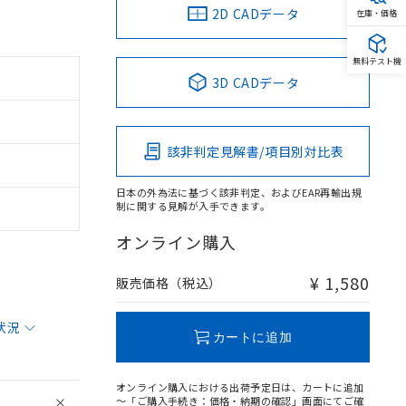
2D CADデータ
在庫・価格
無料テスト機
3D CADデータ
該非判定見解書/項目別対比表
日本の外為法に基づく該非判定、およびEAR再輸出規
制に関する見解が入手できます。
オンライン購入
¥ 1,580
販売価格（税込）
状況
カートに追加
オンライン購入における出荷予定日は、カートに追加
～「ご購入手続き：価格・納期の確認」画面にてご確