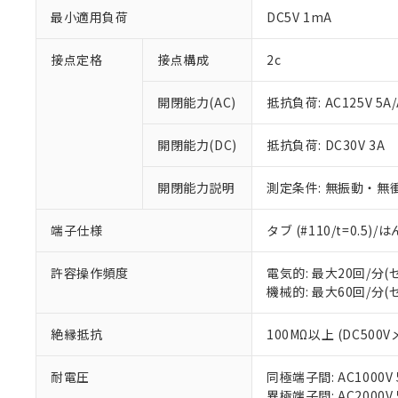
最小適用負荷
DC5V 1mA
接点定格
接点構成
2c
開閉能力(AC)
抵抗負荷: AC125V 5A/
開閉能力(DC)
抵抗負荷: DC30V 3A
※1 対応状況
開閉能力説明
測定条件: 無振動・無衝
対応済み：EU
端子仕様
タブ (#110/t=0.5
対応予定：EU R
対応予定なし：EU
許容操作頻度
電気的: 最大20回/分
調査・確認中：EU
ご利用条件
機械的: 最大60回/分
非該当品：ライセ
※1 中国RoHS
仕入先様の事情に
があります。
絶縁抵抗
100MΩ以上 (DC500V
以下の条件をお読
「○」：最大均質
「×」：最大均質
本サービスは
当社は、これ
*EU RoHS指令（10物
耐電圧
同極端子間: AC1000V 5
「－」：未確認で
鉛(Pb) 1000ppm以下、
くものです。
う）を輸出ま
異極端子間: AC2000V 5
記
説明
六価クロム(Cr(Ⅵ)) 1