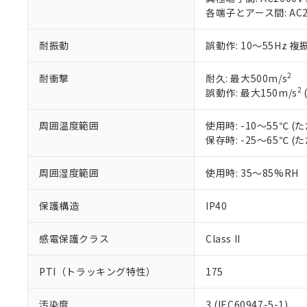
当社制御機器
などの必要な
フタル酸ビス(2-エチルヘ
各端子とアース間: AC200
号
*中国RoHS10物質の基準値 
ル（DBP） 1000ppm
在庫状況およ
当社は規制貨
Pb(鉛) :1000ppm、 Hg
但し、RoHS指令で産
のであり、閲
ます。
Cr(Ⅵ)(六価クロム) : 
フタル酸エステル類の４
耐振動
誤動作: 10～55Hz 複
○
一定数以
DBP(フタル酸ジブチル) :
い。
当社は貴社製
DEHP(フタル酸ビス(2-エ
正式な納期状
置等に一切使
2
当社販売員に
耐衝撃
耐久: 最大500m/s
※2 対応予定月
△
一定数に
当社は、貴社
2
オムロン制御
誤動作: 最大150m/s
また当社は、
※2 環境保護使
在庫状況およ
部品在庫の切り替
たしません。
－
在庫なし
す。
「ｅ」：有害物質
周囲温度範囲
使用時: -10～55℃
機器販売
マイパーツ機
「10」：通常の
保存時: -25～65℃
ている必要が
味します。
空
受注生産
お客様が当ウ
※3 非含有証明
「－」：未確認で
周囲湿度範囲
使用時: 35～85%RH
白
が、当社の製
さい。
下記の非含有証明
保護構造
IP40
※当社の共同
いる法人を指
EU RoHS指令（
51物質の非含有証
感電保護クラス
Class II
※本証明書は発行
また、RoHS指
PTI（トラッキング特性）
175
混在することから
既に当社にて対応
汚染度
3 (IEC60947-5-1)