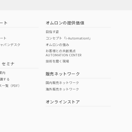
ート
オムロンの提供価値
目指す姿
ポート
コンセプト「i-Automation!」
ジャパンデスク
オムロンの強み
お客様との共創拠点
AUTOMATION CENTER
DIBP
BBP
DEHP
環境保護
技術を磨く現場
・セミナ
状況ページへ
使用期限
検索ください
案内
販売ネットワーク
講する
O
O
O
e
国内販売ネットワーク
ス一覧（PDF）
海外販売ネットワーク
オンラインストア
状況ページへ