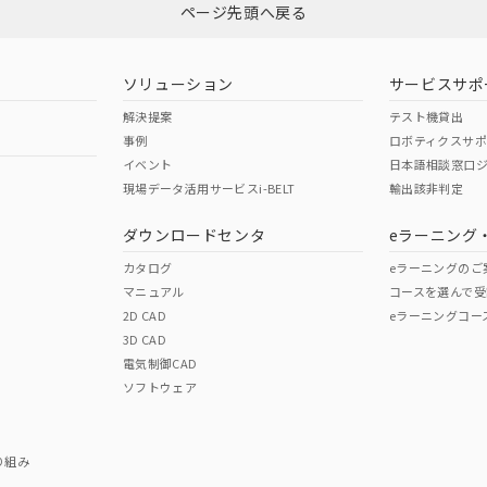
ページ先頭へ戻る
ダウンロードはこちら
型式承認
NK型式承認
ABS型式承認
韓国
（日本
（アメリカ
ソリューション
サービスサポ
舶規格）
船舶規格）
船舶規格）
解決提案
テスト機貸出
事例
ロボティクスサ
No
No
イベント
日本語相談窓口
現場データ活用サービスi-BELT
輸出該非判定
I)
PBBs
PBDEs
DBP
ダウンロードセンタ
eラーニング
この製品の規格認証/適合
その他の認証はこちらのページからご
カタログ
eラーニングのご
マニュアル
コースを選んで受
O
O
O
2D CAD
eラーニングコー
3D CAD
電気制御CAD
在庫等で未対応品が混在する可能性があります。
ソフトウェア
問い合わせください。
この製品のRoHS/REACH対応
り組み