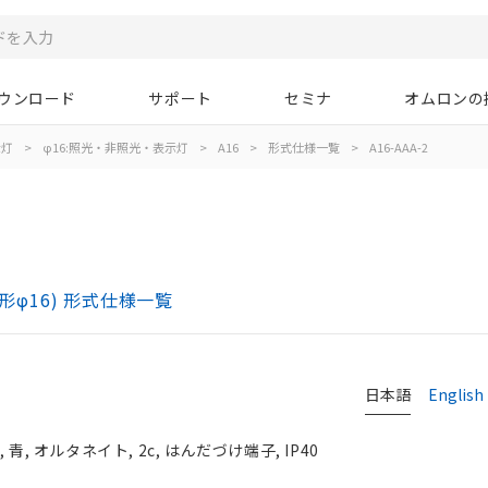
ウンロード
サポート
セミナ
オムロンの
示灯
>
φ16:照光・非照光・表示灯
>
A16
>
形式仕様一覧
>
A16-AAA-2
)
形φ16) 形式仕様一覧
日本語
English
, オルタネイト, 2c, はんだづけ端子, IP40