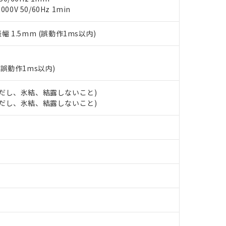
事業取扱商品の中には、本サービスの対象外となる商品もあること
手続きをとります。
キシル) (DEHP)(別名：DOP) 1000ppm以下、フタル酸ブチルベンジル（BBP） 100
0V 50/60Hz 1min
(GB/T26572)：
以下、フタル酸ジイソブチル (DIBP) 1000ppm以下
び標準価格照会結果は、記載している更新日時点での社内データに
物を破棄する場合は、完全に破砕するなど、違法に輸出されないよ
(水銀) : 1000ppm、 Cd(カドミウム) : 100ppm、
業用監視および制御機器に対する適用除外項目は除く。
覧された時点での実際の在庫および標準価格とは異なる場合がある
1000ppm、 PBBs(ポリ臭化ビフェニル類) : 1000ppm、 PBDEs(ポリ臭化ジフェニルエーテル類
物質については閾値を超える意図的な使用がないことを確認しています。
振幅 1.5mm (誤動作1ms以内)
上の在庫あり
 1000ppm、 DIBP(フタル酸ジイソブチル) : 1000ppm、 BBP(フタル酸ブチルベンジル) :
品を、核兵器、ミサイル、化学兵器、生物兵器またはその他武器並
チルヘキシル)) : 1000ppm
況および標準価格はお客様のお取引先、またはお客様担当のオムロ
用いたしません。
ご相談ください。
は満たないが在庫あり
製品を第三者に販売する場合は、上記1、2および3の内容を当該第
機器販売店や当社販売拠点は「
販売ネットワーク
」をご確認くだ
(誤動作1ms以内)
販売先および販売に係わる関係者が違法に輸出するおそれがある場
用期限
び標準価格結果を当社の事前の承諾なく第三者に漏洩または開示し
え状況などにより、予定月が前後することがあります。
(最新の在庫状況については、お客様のお取引先、またはお客様担当
（10物質）のすべてが基準値以下であることを示します。
 (ただし、氷結、結露しないこと)
店・当社販売員にご確認ください)
能（部品リスト作成サービス）をご利用いただくには、I-Webメン
使用状況下において有害物質が外部に漏えいし、環境に深刻な影響を
 (ただし、氷結、結露しないこと)
あります。
機種、また在庫状況の情報を公開していない機種
ェブサイト上で当社にご登録された部品リストについて、当社およ
書ダウンロード
す。当社販売部門へお問い合わせください。
品・サービスに関するお客様との取引・商談に必要な範囲で利用す
合意する
キャンセル
書をダウンロードすることができます。
利用者とは、
"個人情報の共同利用に関して"
の「1.共同利用者の
します。
10物質）の非含有証明書
明書（当社基準）
日時点で非含有を証明するもので、過去に遡って非含有を証明するも
令のフタル酸エステル類４物質の対応では、対応完了までの期間は出
備考欄に対応日を記載しておりました。
品への在庫切替を完了していることから、特段のことがない限り、20