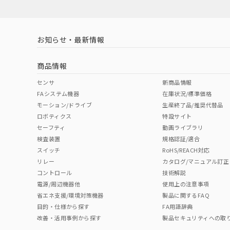
対応済み
LR型式承認
DNV型式承認
BV型式承認
KR
（イギリス
（ノルウェー
（フランス
（
お知らせ・最新情報
中国 RoHS
注意事項・凡例
船舶規格）
船舶規格）
船舶規格）
船
商品情報
No
No
No
No
中国 RoHS表
※1 ※2
センサ
新商品情報
FAシステム機器
在庫状況/標準価格
Pb
Hg
Cd
Cr(V
モーション/ドライブ
生産終了品/推奨代替品
ロボティクス
特設サイト
セーフティ
動画ライブラリ
検査装置
規格認証/適合
O
O
O
O
スイッチ
RoHS/REACH対応
リレー
カタログ/マニュアル訂正
コントロール
技術解説
"対応済み"や非含有の記載がされた商品であっても、流通
電源/周辺機器他
使用上の注意事項
非含有品が必要な際は、弊社営業部門もしくは販売店へお
省エネ支援/環境対策機器
製品に関するFAQ
目的・仕様から探す
FA用語辞典
改善・活用事例から探す
製品セキュリティへの取