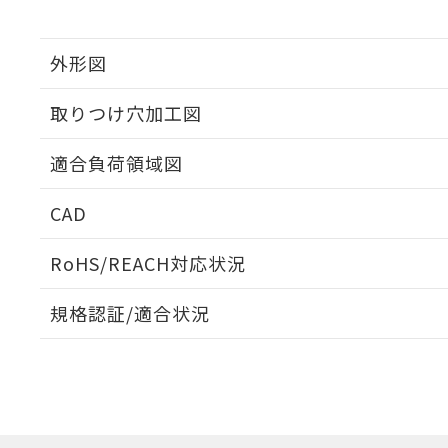
外形図
取りつけ穴加工図
適合負荷領域図
CAD
ログイン/会員登録いただくと、CADデータをダウンロ
RoHS/REACH対応状況
規格認証/適合状況
EU RoHS
注意事項・凡例
UL認証
CSA認証
CEマーキング
ダウンロードデータをご利用いただく前に、以下を必ずお読
No
No
Yes
対応状況
対応予定月
※1
※2
ソフトウェアの使用条件