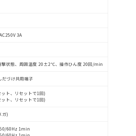
AC250V 3A
撃状態、周囲温度 20±2℃、操作ひん度 20回/min
 RoHS指令（10物質）の非含有に対応した製品が提供可能な商品です
)/はんだづけ共用端子
oHS指令（10物質）の非含有に対応した製品に切り替える予定のある
 RoHS指令（10物質）の非含有に非対応の商品で、対応品を出す予
(セット、リセットで1回)
 RoHS指令（10物質）の非含有の対応状況を調査中または確認中の
(セット、リセットで1回)
ンス料など無形物で、有害物質有無と関係のない商品です。
○×表
より、非含有部品としていたものが、含有品と判明した場合などやむ
メガ)
みいただき、同意のうえご利用ください。
材料含有率が中国RoHSの基準値以下であることを示します。
材料含有率が中国RoHSの基準値を超えていることを示します。
、当社制御機器事業取扱商品の当社在庫状況および標準価格(税抜)
ら貴社製品のうち、外国為替および外国貿易法に定める商品（以下｢
質）：
0/60Hz 1min
す。当社販売部門へお問い合わせください。
 水銀(Hg) 1000ppm以下、 カドミウム(Cd) 100ppm以下、
たは国外への提供する場合は、日本国政府の輸出許可(または役務取
0/60Hz 1min
000ppm以下、ポリ臭化ビフェニル類(PBB) 1000ppm以下、ポリ臭化ジフェニルエーテル類(P