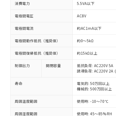
消費電力
5.5VA以下
調査・確認中：EU
ご利用条件
非該当品：ライセ
※1 中国RoHS
電極間電圧
AC8V
仕入先様の事情に
があります。
以下の条件をお読
「○」：最大均質
電極間電流
約AC1mA以下
「×」：最大均質
本サービスは
当社は、これ
*EU RoHS指令（10物
「－」：未確認で
鉛(Pb) 1000ppm以下、
くものです。
う）を輸出ま
記
説明
六価クロム(Cr(Ⅵ)) 1
電極間動作抵抗（推奨値）
約0～5kΩ
当社制御機器
などの必要な
フタル酸ビス(2-エチルヘ
号
*中国RoHS10物質の基準値 
ル（DBP） 1000ppm
在庫状況およ
当社は規制貨
Pb(鉛) :1000ppm、 Hg
但し、RoHS指令で産
電極間復帰抵抗（推奨値）
約15kΩ以上
のであり、閲
ます。
Cr(Ⅵ)(六価クロム) : 
フタル酸エステル類の４
○
一定数以
DBP(フタル酸ジブチル) :
い。
当社は貴社製
DEHP(フタル酸ビス(2-エ
正式な納期状
置等に一切使
制御出力
開閉容量
抵抗負荷: AC220V 5A
当社販売員に
※2 対応予定月
△
一定数に
当社は、貴社
誘導負荷: AC220V 2A (
オムロン制御
また当社は、
※2 環境保護使
在庫状況およ
部品在庫の切り替
たしません。
－
在庫なし
寿命
電気的: 50万回以上
す。
「ｅ」：有害物質
機器販売
機械的: 500万回以上
マイパーツ機
「10」：通常の
ている必要が
味します。
空
受注生産
周囲温度範囲
使用時: -10～70℃
お客様が当ウ
※3 非含有証明
「－」：未確認で
白
が、当社の製
さい。
周囲湿度範囲
使用時: 45～85%RH
下記の非含有証明