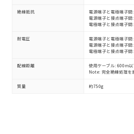
※当社の共同
いる法人を指
EU RoHS指令（
絶縁抵抗
電源端子と電極端子間: 1
51物質の非含有証
電源端子と接点端子間: 1
※本証明書は発行
電極端子と接点端子間: 1
また、RoHS指
混在することから
耐電圧
電源端子と電極端子間: AC2
既に当社にて対応
電源端子と接点端子間: AC2
り割愛しておりま
電極端子と接点端子間: AC2
配線距離
使用ケーブル: 600m
Note: 完全絶縁処理を施
質量
約750g