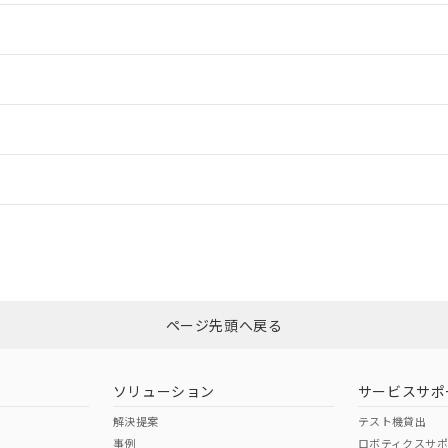
情報更新：2
情報更新：2
情報更新：
CCC認証
電波法
N/A
N/A
非含有証明書
※3
ページ先頭へ戻る
ダウンロードはこちら
型式承認
NK型式承認
ABS型式承認
韓国
（日本
（アメリカ
ソリューション
サービスサポ
舶規格）
船舶規格）
船舶規格）
解決提案
テスト機貸出
事例
ロボティクスサ