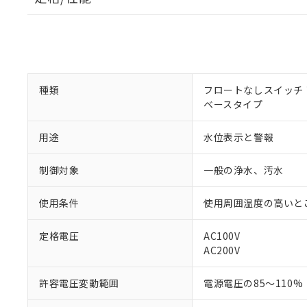
種類
フロートなしスイッチ
ベースタイプ
用途
水位表示と警報
制御対象
一般の浄水、汚水
使用条件
使用周囲温度の高いと
定格電圧
AC100V
※1 対応状況
AC200V
対応済み：EU
許容電圧変動範囲
電源電圧の85～110%
対応予定：EU R
対応予定なし：EU