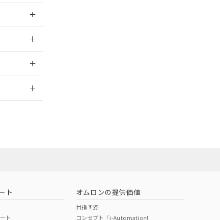
024/08/08
024/08/08
2026/7/29
ート
オムロンの提供価値
目指す姿
ポート
コンセプト「i-Automation!」