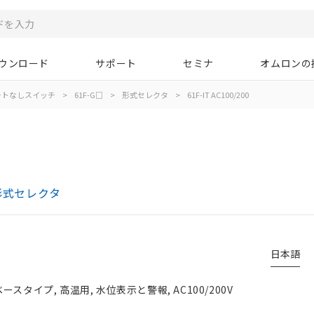
ウンロード
サポート
セミナ
オムロンの
ートなしスイッチ
>
61F-G□
>
形式セレクタ
>
61F-IT AC100/200
形式セレクタ
日本語
スタイプ, 高温用, 水位表示と警報, AC100/200V