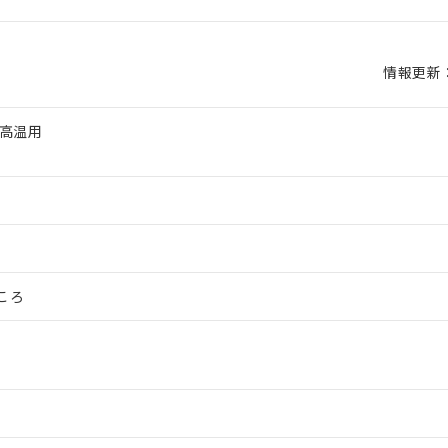
情報更新：2
 高温用
ころ
 RoHS指令（10物質）の非含有に対応した製品が提供可能な商品です
oHS指令（10物質）の非含有に対応した製品に切り替える予定のある
 RoHS指令（10物質）の非含有に非対応の商品で、対応品を出す予