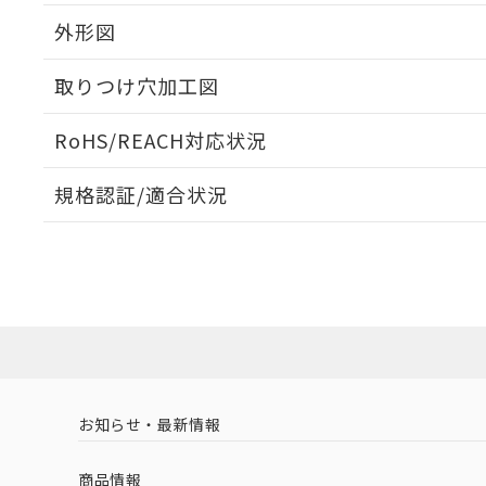
外形図
取りつけ穴加工図
RoHS/REACH対応状況
規格認証/適合状況
EU RoHS
注意事項・凡例
UL認証
CSA認証
CEマーキング
No
No
No
対応状況
対応予定月
※1
※2
対応済み
LR型式承認
DNV型式承認
BV型式承認
KR
（イギリス
（ノルウェー
（フランス
（
お知らせ・最新情報
中国 RoHS
注意事項・凡例
船舶規格）
船舶規格）
船舶規格）
船
商品情報