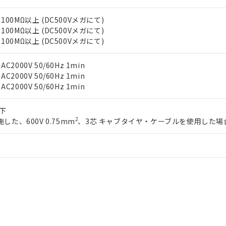
利用者とは、
"個人情報の共同利用に関して"
の「1.共同利用者の
します。
10物質）の非含有証明書
00MΩ以上 (DC500Vメガにて)
明書（当社基準）
00MΩ以上 (DC500Vメガにて)
日時点で非含有を証明するもので、過去に遡って非含有を証明するも
00MΩ以上 (DC500Vメガにて)
令のフタル酸エステル類４物質の対応では、対応完了までの期間は出
備考欄に対応日を記載しておりました。
000V 50/60Hz 1min
品への在庫切替を完了していることから、特段のことがない限り、20
000V 50/60Hz 1min
す。
000V 50/60Hz 1min
以下
2
した、600V 0.75mm
、3芯 キャブタイヤ・ケーブルを使用した場