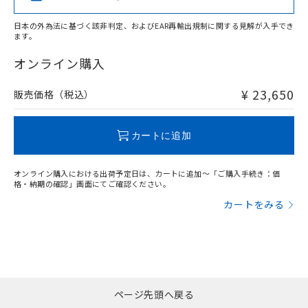
日本の外為法に基づく該非判定、およびEAR再輸出規制に関する見解が入手でき
ます。
"対応済み"や非含有の記載がされた商品であっても、流通
在庫等で未対応品が混在する可能性があります。
オンライン購入
非含有品が必要な際は、弊社営業部門もしくは販売店へお
問い合わせください。
¥ 23,650
販売価格（税込）
この製品のRoHS/REACH対応状況ページへ
カートに追加
オンライン購入における出荷予定日は、カートに追加～「ご購入手続き：価
格・納期の確認」画面にてご確認ください。
カートをみる
ページ先頭へ戻る