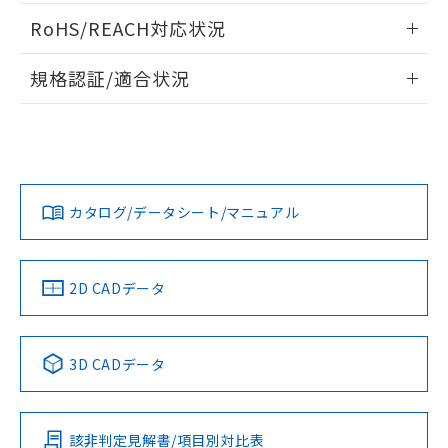
い合わせください。
お客様が当ウェブサイト上で当社にご
ログイン/会員登録いただくと、CADデータをダウンロー
※3 非含有証明書ダウンロード
RoHS/REACH対応状況
登録された部品リストについて、当社
ドすることができます。
および当社の共同利用者が、当社の製
情報更新：2026/7/29
下記の非含有証明書をダウンロードするこ
品・サービスに関するお客様との取
規格認証/適合状況
とができます。
合意する
キャンセル
引・商談に必要な範囲で利用すること
ログイン/会員登録
EU RoHS
注意事項・凡例
をご了承ください。
UL認証
CSA認証
CEマーキング
EU RoHS指令（10物質）の非含有証明書
※当社の共同利用者とは、
"個人情報
51物質の非含有証明書（当社基準）
の共同利用に関して"
の「1.共同利
Yes
Yes
No
※本証明書は発行日時点で非含有を証明す
対応状況
対応予定月
※1
※2
用者の範囲」に記載されている法人を
ダウンロードデータをご利用いただく前に、以下を必ずお読
るもので、過去に遡って非含有を証明する
指します。
みください。
カタログ/データシート/マニュアル
ものではありません。
対応済み
ソフトウェアの使用条件
また、RoHS指令のフタル酸エステル類４
LR型式承認
DNV型式承認
BV型式承認
KR型式承
物質の対応では、対応完了までの期間は出
（イギリス
（ノルウェー
（フランス
（韓国
荷製品に未対応品が混在することから備考
船舶規格）
船舶規格）
船舶規格）
船舶規格
中国 RoHS
注意事項・凡例
2D CADデータ
欄に対応日を記載しておりました。
既に当社にて対応品への在庫切替を完了
No
No
No
No
していることから、特段のことがない限
中国 RoHS表
※1 ※2
り、2022年1月12日より割愛しておりま
3D CADデータ
す。
この製品の規格認証/適合状況ページへ
Pb
Hg
Cd
Cr(VI)
その他の認証はこちらのページからご検索ください
該非判定見解書/項目別対比表
X
O
O
O