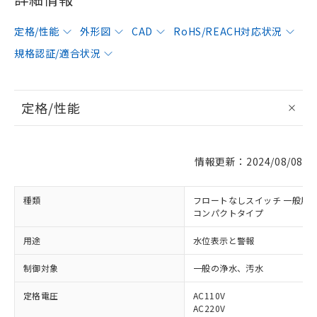
定格/性能
外形図
CAD
RoHS/REACH対応状況
規格認証/適合状況
定格/性能
情報更新：2024/08/08
種類
フロートなしスイッチ 一般用
コンパクトタイプ
用途
水位表示と警報
制御対象
一般の浄水、汚水
定格電圧
AC110V
AC220V