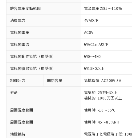
許容電圧変動範囲
電源電圧の85～110%
消費電力
4VA以下
※1 対応状況
電極間電圧
AC8V
対応済み：EU RoHS指令（10物質）の
電極間電流
約AC1mA以下
非含有に対応した製品が提供可能な商品で
す。
電極間動作抵抗（推奨値）
約0～4kΩ
対応予定：EU RoHS指令（10物質）の非含
ご利用条件
電極間復帰抵抗（推奨値）
約15kΩ以上
有に対応した製品に切り替える予定のある
商品です。
制御出力
開閉容量
抵抗負荷: AC200V 3A
対応予定なし：EU RoHS指令（10物質）の
以下の条件をお読みいただき、同意のうえ
非含有に非対応の商品で、対応品を出す予
寿命
電気的: 25万回以上
ご利用ください。
定はありません。
機械的: 1000万回以上
調査・確認中：EU RoHS指令（10物質）の
本サービスは、当社制御機器事業取扱
※1 中国RoHS○×表
非含有の対応状況を調査中または確認中の
周囲温度範囲
使用時: -10～55℃
商品の当社在庫状況および標準価格
商品です。
(税抜)を提供させていただくもので
「○」：最大均質材料含有率が中国RoHSの
非該当品：ライセンス料など無形物で、有
周囲湿度範囲
使用時: 45～85%RH
す。
基準値以下であることを示します。
害物質有無と関係のない商品です。
当社制御機器事業取扱商品の中には、
「×」：最大均質材料含有率が中国RoHSの
仕入先様の事情により、非含有部品として
絶縁抵抗
電源端子と電極端子間: 100MΩ以
本サービスの対象外となる商品もある