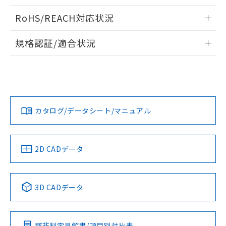
い合わせください。
お客様が当ウェブサイト上で当社にご
情報更新：2024/08/08
※3 非含有証明書ダウンロード
RoHS/REACH対応状況
登録された部品リストについて、当社
および当社の共同利用者が、当社の製
下記の非含有証明書をダウンロードするこ
情報更新：2026/7/29
品・サービスに関するお客様との取
規格認証/適合状況
とができます。
合意する
キャンセル
引・商談に必要な範囲で利用すること
61F-INL AC110/220 4KMのRoHS対応状況については、営業
をご了承ください。
UL認証
EU RoHS指令（10物質）の非含有証明書
CSA認証
CEマーキング
部門もしくは販売店にお問い合わせください。
※当社の共同利用者とは、
"個人情報
51物質の非含有証明書（当社基準）
の共同利用に関して"
の「1.共同利
Yes
Yes
No
※本証明書は発行日時点で非含有を証明す
用者の範囲」に記載されている法人を
この製品のRoHS/REACH対応状況ページへ
るもので、過去に遡って非含有を証明する
指します。
ものではありません。
カタログ/データシート/マニュアル
また、RoHS指令のフタル酸エステル類４
LR型式承認
DNV型式承認
BV型式承認
KR型式承
物質の対応では、対応完了までの期間は出
（イギリス
（ノルウェー
（フランス
（韓国
荷製品に未対応品が混在することから備考
船舶規格）
船舶規格）
船舶規格）
船舶規格
2D CADデータ
欄に対応日を記載しておりました。
既に当社にて対応品への在庫切替を完了
No
No
No
No
していることから、特段のことがない限
り、2022年1月12日より割愛しておりま
3D CADデータ
す。
この製品の規格認証/適合状況ページへ
その他の認証はこちらのページからご検索ください
該非判定見解書/項目別対比表