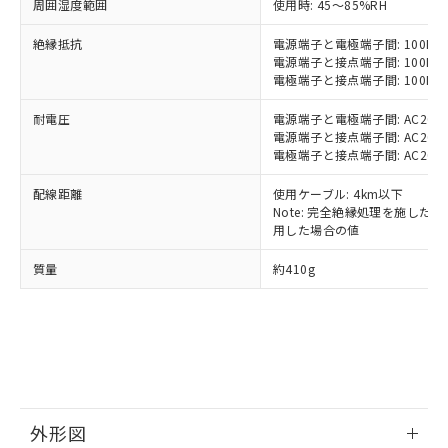
本サービスの対象外となる商品もある
周囲湿度範囲
使用時: 45～85%RH
基準値を超えていることを示します。
いたものが、含有品と判明した場合などや
当社は、これら貴社製品のうち、外国
ことをご了承ください。
「－」：未確認です。当社販売部門へお問
むを得ず変更することがあります。
為替および外国貿易法に定める商品
在庫状況および標準価格照会結果は、
絶縁抵抗
電源端子と電極端子間: 100MΩ以
い合わせください。
（以下｢規制貨物等」という）を輸出
記載している更新日時点での社内デー
電源端子と接点端子間: 100MΩ以
*EU RoHS指令（10物質）：
または国外への提供する場合は、日本
電極端子と接点端子間: 100MΩ以
記
タに基づき作成されるものであり、閲
説明
鉛(Pb) 1000ppm以下、 水銀(Hg) 1000ppm以下、 カド
*中国RoHS10物質の基準値 (GB/T26572)：
国政府の輸出許可(または役務取引許
号
覧された時点での実際の在庫および標
ミウム(Cd) 100ppm以下、
Pb(鉛) :1000ppm、 Hg(水銀) : 1000ppm、 Cd(カドミウ
耐電圧
可)を取得するなどの必要な手続きを
電源端子と電極端子間: AC2000V 
六価クロム(Cr(Ⅵ)) 1000ppm以下、ポリ臭化ビフェニル
ム) : 100ppm、
準価格とは異なる場合があることをご
類(PBB) 1000ppm以下、ポリ臭化ジフェニルエーテル類
電源端子と接点端子間: AC2000V 
Cr(Ⅵ)(六価クロム) : 1000ppm、 PBBs(ポリ臭化ビフェ
とります。
了承ください。
(PBDE) 1000ppm以下、フタル酸ビス(2-エチルヘキシ
○
一定数以上の在庫あり
ニル類) : 1000ppm、 PBDEs(ポリ臭化ジフェニルエーテ
電極端子と接点端子間: AC2000V 
当社は規制貨物を破棄する場合は、完
ル) (DEHP)(別名：DOP) 1000ppm以下、フタル酸ブチ
正式な納期状況および標準価格はお客
ル類) : 1000ppm、
ルベンジル（BBP） 1000ppm以下、フタル酸ジブチル
全に破砕するなど、違法に輸出されな
DBP(フタル酸ジブチル) : 1000ppm、 DIBP(フタル酸ジ
様のお取引先、またはお客様担当のオ
配線距離
使用ケーブル: 4km以下
（DBP） 1000ppm以下、フタル酸ジイソブチル
イソブチル) : 1000ppm、 BBP(フタル酸ブチルベンジ
△
一定数には満たないが在庫あり
いよう必要な手段を講じます。
ムロン制御機器販売店・当社販売員に
(DIBP) 1000ppm以下
Note: 完全絶縁処理を施した、60
ル) : 1000ppm、
当社は貴社製品を、核兵器、ミサイ
但し、RoHS指令で産業用監視および制御機器に対する
DEHP(フタル酸ビス(2-エチルヘキシル)) : 1000ppm
ご相談ください。
用した場合の値
適用除外項目は除く。
ル、化学兵器、生物兵器またはその他
－
在庫なし(最新の在庫状況につ
オムロン制御機器販売店や当社販売拠
フタル酸エステル類の４物質については閾値を超える意
武器並びにこれらの製造装置等に一切
質量
いては、お客様のお取引先、ま
約410g
図的な使用がないことを確認しています。
点は「
販売ネットワーク
」をご確認
※2 環境保護使用期限
使用いたしません。
たはお客様担当のオムロン制御
ください。
当社は、貴社製品を第三者に販売する
機器販売店・当社販売員にご確
在庫状況および標準価格結果を当社の
※2 対応予定月
「ｅ」：有害物質（10物質）のすべてが基
場合は、上記1、2および3の内容を当
認ください)
事前の承諾なく第三者に漏洩または開
準値以下であることを示します。
該第三者に通知します。また当社は、
示しないようお願いします。
部品在庫の切り替え状況などにより、予定
「10」：通常の使用状況下において有害物
販売先および販売に係わる関係者が違
マイパーツ機能（部品リスト作成サー
空
受注生産機種、また在庫状況の
月が前後することがあります。
質が外部に漏えいし、環境に深刻な影響を
法に輸出するおそれがある場合は、取
ビス）をご利用いただくには、I-Web
白
情報を公開していない機種
及ぼさない年数を意味します。
り引きをいたしません。
メンバーズにご登録されている必要が
外形図
「－」：未確認です。当社販売部門へお問
あります。