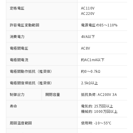
定格電圧
AC110V
AC220V
許容電圧変動範囲
電源電圧の85～110%
※1 対応状況
消費電力
4VA以下
対応済み：EU RoHS指令（10物質）の
電極間電圧
AC8V
非含有に対応した製品が提供可能な商品で
す。
電極間電流
約AC1mA以下
対応予定：EU RoHS指令（10物質）の非含
ご利用条件
有に対応した製品に切り替える予定のある
電極間動作抵抗（推奨値）
約0～0.7kΩ
商品です。
対応予定なし：EU RoHS指令（10物質）の
電極間復帰抵抗（推奨値）
2.5kΩ以上
以下の条件をお読みいただき、同意のうえ
非含有に非対応の商品で、対応品を出す予
ご利用ください。
定はありません。
制御出力
開閉容量
抵抗負荷: AC200V 3A
調査・確認中：EU RoHS指令（10物質）の
本サービスは、当社制御機器事業取扱
※1 中国RoHS○×表
非含有の対応状況を調査中または確認中の
寿命
電気的: 25万回以上
商品の当社在庫状況および標準価格
商品です。
機械的: 1000万回以上
(税抜)を提供させていただくもので
「○」：最大均質材料含有率が中国RoHSの
非該当品：ライセンス料など無形物で、有
す。
基準値以下であることを示します。
周囲温度範囲
使用時: -10～55℃
害物質有無と関係のない商品です。
当社制御機器事業取扱商品の中には、
「×」：最大均質材料含有率が中国RoHSの
仕入先様の事情により、非含有部品として