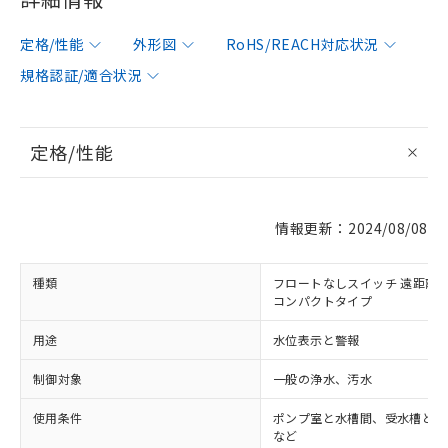
定格/性能
外形図
RoHS/REACH対応状況
規格認証/適合状況
定格/性能
情報更新：2024/08/08
種類
フロートなしスイッチ 遠距離配
コンパクトタイプ
用途
水位表示と警報
制御対象
一般の浄水、汚水
使用条件
ポンプ室と水槽間、受水槽と給
など