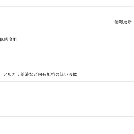
情報更新：2
 低感度用
、アルカリ薬液など固有抵抗の低い液体
 RoHS指令（10物質）の非含有に対応した製品が提供可能な商品です
oHS指令（10物質）の非含有に対応した製品に切り替える予定のある
 RoHS指令（10物質）の非含有に非対応の商品で、対応品を出す予
 RoHS指令（10物質）の非含有の対応状況を調査中または確認中の
ンス料など無形物で、有害物質有無と関係のない商品です。
○×表