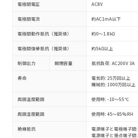
仕入先様の事情に
電極間電圧
AC8V
があります。
以下の条件をお読
「○」：最大均質
「×」：最大均質
電極間電流
約AC1mA以下
本サービスは
当社は、これ
*EU RoHS指令（10物
「－」：未確認で
鉛(Pb) 1000ppm以下、
くものです。
う）を輸出ま
記
説明
六価クロム(Cr(Ⅵ)) 1
当社制御機器
などの必要な
電極間動作抵抗（推奨値）
約0～1.8kΩ
フタル酸ビス(2-エチルヘ
号
*中国RoHS10物質の基準値 
ル（DBP） 1000ppm
在庫状況およ
当社は規制貨
Pb(鉛) :1000ppm、 Hg
但し、RoHS指令で産
のであり、閲
ます。
Cr(Ⅵ)(六価クロム) : 
フタル酸エステル類の４
電極間復帰抵抗（推奨値）
約5kΩ以上
○
一定数以
DBP(フタル酸ジブチル) :
い。
当社は貴社製
DEHP(フタル酸ビス(2-エ
正式な納期状
置等に一切使
制御出力
開閉容量
抵抗負荷: AC200V 3A
当社販売員に
※2 対応予定月
△
一定数に
当社は、貴社
オムロン制御
また当社は、
※2 環境保護使
寿命
電気的: 25万回以上
在庫状況およ
部品在庫の切り替
たしません。
－
在庫なし
機械的: 1000万回以上
す。
「ｅ」：有害物質
機器販売
マイパーツ機
「10」：通常の
ている必要が
周囲温度範囲
使用時: -10～55℃
味します。
空
受注生産
お客様が当ウ
※3 非含有証明
「－」：未確認で
白
が、当社の製
周囲湿度範囲
使用時: 45～85%RH
さい。
下記の非含有証明
※当社の共同
絶縁抵抗
電源端子と電極端子間: 1
いる法人を指
EU RoHS指令（
電源端子と接点端子間: 1
51物質の非含有証