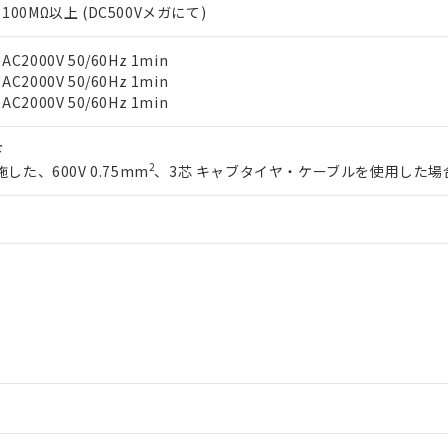
00MΩ以上 (DC500Vメガにて)
日時点で非含有を証明するもので、過去に遡って非含有を証明するも
令のフタル酸エステル類４物質の対応では、対応完了までの期間は出
備考欄に対応日を記載しておりました。
000V 50/60Hz 1min
品への在庫切替を完了していることから、特段のことがない限り、20
000V 50/60Hz 1min
す。
000V 50/60Hz 1min
下
2
した、600V 0.75mm
、3芯 キャブタイヤ・ケーブルを使用した場
情報更新：2