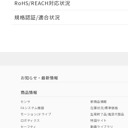
RoHS/REACH対応状況
規格認証/適合状況
EU RoHS
注意事項・凡例
UL認証
CSA認証
CEマーキング
Yes
Yes
No
対応状況
対応予定月
※1
※2
対応済み
LR型式承認
DNV型式承認
BV型式承認
KR
（イギリス
（ノルウェー
（フランス
（
お知らせ・最新情報
中国 RoHS
注意事項・凡例
船舶規格）
船舶規格）
船舶規格）
船
商品情報
No
No
No
No
中国 RoHS表
※1 ※2
センサ
新商品情報
FAシステム機器
在庫状況/標準価格
Pb
Hg
Cd
Cr(V
モーション/ドライブ
生産終了品/推奨代替品
ロボティクス
特設サイト
セーフティ
動画ライブラリ