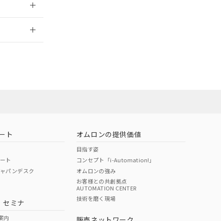
2026/7/29
ート
オムロンの提供価値
目指す姿
ポート
コンセプト「i-Automation!」
ジャパンデスク
オムロンの強み
お客様との共創拠点
AUTOMATION CENTER
DIBP
BBP
DEHP
環境保護
技術を磨く現場
・セミナ
状況ページへ
使用期限
検索ください
案内
販売ネットワーク