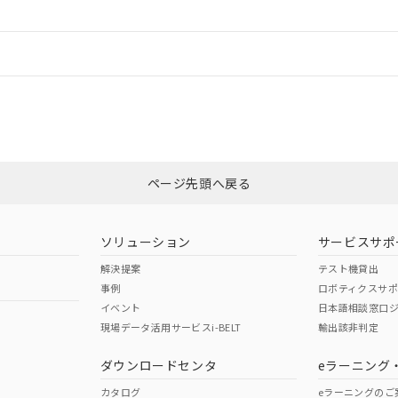
情報更新：
CCC認証
電波法
N/A
N/A
非含有証明書
※3
ページ先頭へ戻る
ダウンロードはこちら
型式承認
NK型式承認
ABS型式承認
韓国
（日本
（アメリカ
ソリューション
サービスサポ
舶規格）
船舶規格）
船舶規格）
解決提案
テスト機貸出
事例
ロボティクスサ
No
No
イベント
日本語相談窓口
現場データ活用サービスi-BELT
輸出該非判定
I)
PBBs
PBDEs
DBP
ダウンロードセンタ
eラーニング
この製品の規格認証/適合
その他の認証はこちらのページからご
カタログ
eラーニングのご