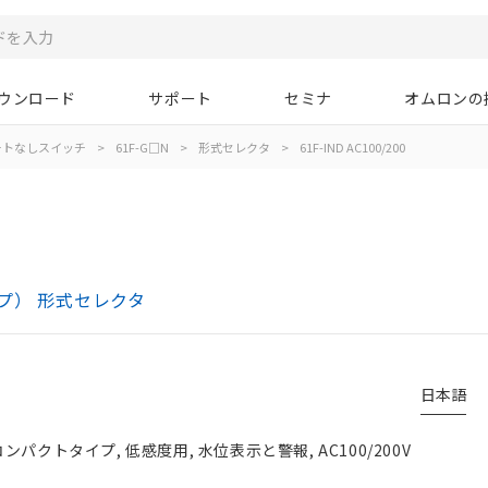
ウンロード
サポート
セミナ
オムロンの
ートなしスイッチ
>
61F-G□N
>
形式セレクタ
>
61F-IND AC100/200
プ） 形式セレクタ
日本語
パクトタイプ, 低感度用, 水位表示と警報, AC100/200V