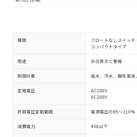
種類
フロートなしスイッチ
コンパクトタイプ
用途
水位表示と警報
制御対象
塩水、汚水、酸性薬液
定格電圧
AC100V
※1 対応状況
AC200V
対応済み：EU
許容電圧変動範囲
電源電圧の85～110%
対応予定：EU R
対応予定なし：EU
調査・確認中：EU
ご利用条件
消費電力
4VA以下
非該当品：ライセ
※1 中国RoHS