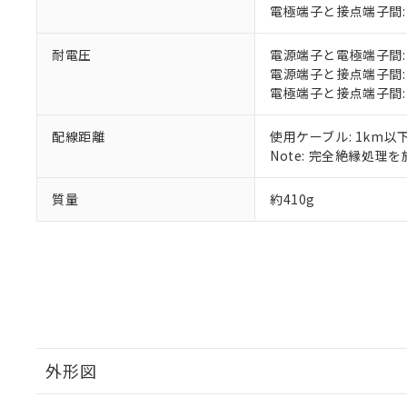
電極端子と接点端子間: 1
※本証明書は発行
また、RoHS指
混在することから
耐電圧
電源端子と電極端子間: AC2
既に当社にて対応
電源端子と接点端子間: AC2
り割愛しておりま
電極端子と接点端子間: AC2
配線距離
使用ケーブル: 1km以
Note: 完全絶縁処理を施
質量
約410g
外形図