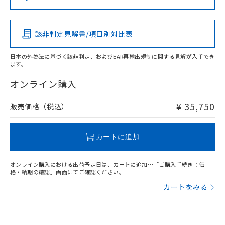
この製品の規格認証/適合状況ページへ
Pb
Hg
Cd
Cr(VI)
その他の認証はこちらのページからご検索ください
該非判定見解書/項目別対比表
X
O
O
O
日本の外為法に基づく該非判定、およびEAR再輸出規制に関する見解が入手でき
ます。
"対応済み"や非含有の記載がされた商品であっても、流通
在庫等で未対応品が混在する可能性があります。
オンライン購入
非含有品が必要な際は、弊社営業部門もしくは販売店へお
問い合わせください。
¥ 35,750
販売価格（税込）
この製品のRoHS/REACH対応状況ページへ
カートに追加
オンライン購入における出荷予定日は、カートに追加～「ご購入手続き：価
格・納期の確認」画面にてご確認ください。
カートをみる