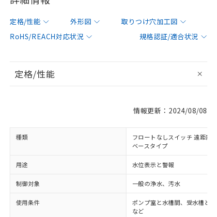
定格/性能
外形図
取りつけ穴加工図
RoHS/REACH対応状況
規格認証/適合状況
定格/性能
情報更新：2024/08/08
種類
フロートなしスイッチ 遠距離配
ベースタイプ
用途
水位表示と警報
制御対象
一般の浄水、汚水
使用条件
ポンプ室と水槽間、受水槽と給
など