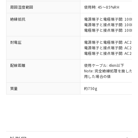
基準値以下であることを示します。
害物質有無と関係のない商品です。
当社制御機器事業取扱商品の中には、
「×」：最大均質材料含有率が中国RoHSの
周囲湿度範囲
仕入先様の事情により、非含有部品として
使用時: 45～85%RH
本サービスの対象外となる商品もある
基準値を超えていることを示します。
いたものが、含有品と判明した場合などや
当社は、これら貴社製品のうち、外国
ことをご了承ください。
絶縁抵抗
「－」：未確認です。当社販売部門へお問
電源端子と電極端子間: 100MΩ以
むを得ず変更することがあります。
為替および外国貿易法に定める商品
在庫状況および標準価格照会結果は、
電源端子と接点端子間: 100MΩ以
い合わせください。
（以下｢規制貨物等」という）を輸出
記載している更新日時点での社内デー
電極端子と接点端子間: 100MΩ以
*EU RoHS指令（10物質）：
または国外への提供する場合は、日本
記
タに基づき作成されるものであり、閲
説明
鉛(Pb) 1000ppm以下、 水銀(Hg) 1000ppm以下、 カド
*中国RoHS10物質の基準値 (GB/T26572)：
国政府の輸出許可(または役務取引許
耐電圧
電源端子と電極端子間: AC2000V 
号
覧された時点での実際の在庫および標
ミウム(Cd) 100ppm以下、
Pb(鉛) :1000ppm、 Hg(水銀) : 1000ppm、 Cd(カドミウ
可)を取得するなどの必要な手続きを
六価クロム(Cr(Ⅵ)) 1000ppm以下、ポリ臭化ビフェニル
電源端子と接点端子間: AC2000V 
ム) : 100ppm、
準価格とは異なる場合があることをご
類(PBB) 1000ppm以下、ポリ臭化ジフェニルエーテル類
Cr(Ⅵ)(六価クロム) : 1000ppm、 PBBs(ポリ臭化ビフェ
電極端子と接点端子間: AC2000V 
とります。
了承ください。
(PBDE) 1000ppm以下、フタル酸ビス(2-エチルヘキシ
○
一定数以上の在庫あり
ニル類) : 1000ppm、 PBDEs(ポリ臭化ジフェニルエーテ
当社は規制貨物を破棄する場合は、完
ル) (DEHP)(別名：DOP) 1000ppm以下、フタル酸ブチ
正式な納期状況および標準価格はお客
ル類) : 1000ppm、
配線距離
使用ケーブル: 4km以下
ルベンジル（BBP） 1000ppm以下、フタル酸ジブチル
全に破砕するなど、違法に輸出されな
DBP(フタル酸ジブチル) : 1000ppm、 DIBP(フタル酸ジ
様のお取引先、またはお客様担当のオ
（DBP） 1000ppm以下、フタル酸ジイソブチル
Note: 完全絶縁処理を施した、60
イソブチル) : 1000ppm、 BBP(フタル酸ブチルベンジ
△
一定数には満たないが在庫あり
いよう必要な手段を講じます。
ムロン制御機器販売店・当社販売員に
(DIBP) 1000ppm以下
ル) : 1000ppm、
用した場合の値
当社は貴社製品を、核兵器、ミサイ
但し、RoHS指令で産業用監視および制御機器に対する
DEHP(フタル酸ビス(2-エチルヘキシル)) : 1000ppm
ご相談ください。
適用除外項目は除く。
ル、化学兵器、生物兵器またはその他
－
在庫なし(最新の在庫状況につ
オムロン制御機器販売店や当社販売拠
質量
約750g
フタル酸エステル類の４物質については閾値を超える意
武器並びにこれらの製造装置等に一切
いては、お客様のお取引先、ま
図的な使用がないことを確認しています。
点は「
販売ネットワーク
」をご確認
※2 環境保護使用期限
使用いたしません。
たはお客様担当のオムロン制御
ください。
当社は、貴社製品を第三者に販売する
機器販売店・当社販売員にご確
在庫状況および標準価格結果を当社の
※2 対応予定月
「ｅ」：有害物質（10物質）のすべてが基
場合は、上記1、2および3の内容を当
認ください)
事前の承諾なく第三者に漏洩または開
準値以下であることを示します。
該第三者に通知します。また当社は、
示しないようお願いします。
部品在庫の切り替え状況などにより、予定
「10」：通常の使用状況下において有害物
販売先および販売に係わる関係者が違
マイパーツ機能（部品リスト作成サー
空
受注生産機種、また在庫状況の
月が前後することがあります。
質が外部に漏えいし、環境に深刻な影響を
法に輸出するおそれがある場合は、取
ビス）をご利用いただくには、I-Web
白
情報を公開していない機種
及ぼさない年数を意味します。