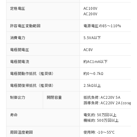
定格電圧
AC100V
AC200V
許容電圧変動範囲
電源電圧の85～110%
消費電力
5.5VA以下
※1 対応状況
電極間電圧
AC8V
対応済み：EU RoHS指令（10物質）の
非含有に対応した製品が提供可能な商品で
電極間電流
約AC1mA以下
す。
電極間動作抵抗（推奨値）
対応予定：EU RoHS指令（10物質）の非含
約0～0.7kΩ
ご利用条件
有に対応した製品に切り替える予定のある
電極間復帰抵抗（推奨値）
2.5kΩ以上
商品です。
対応予定なし：EU RoHS指令（10物質）の
制御出力
以下の条件をお読みいただき、同意のうえ
開閉容量
抵抗負荷: AC220V 5A
非含有に非対応の商品で、対応品を出す予
誘導負荷: AC220V 2A (cosφ=0.
ご利用ください。
定はありません。
調査・確認中：EU RoHS指令（10物質）の
寿命
電気的: 50万回以上
本サービスは、当社制御機器事業取扱
※1 中国RoHS○×表
非含有の対応状況を調査中または確認中の
機械的: 500万回以上
商品の当社在庫状況および標準価格
商品です。
(税抜)を提供させていただくもので
「○」：最大均質材料含有率が中国RoHSの
非該当品：ライセンス料など無形物で、有
周囲温度範囲
使用時: -10～55℃
す。