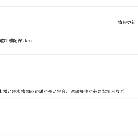
情報更新：2
遠距離配線2km
水槽と給水槽間の距離が長い場合、遠隔操作が必要な場合など
 RoHS指令（10物質）の非含有に対応した製品が提供可能な商品です
oHS指令（10物質）の非含有に対応した製品に切り替える予定のある
 RoHS指令（10物質）の非含有に非対応の商品で、対応品を出す予