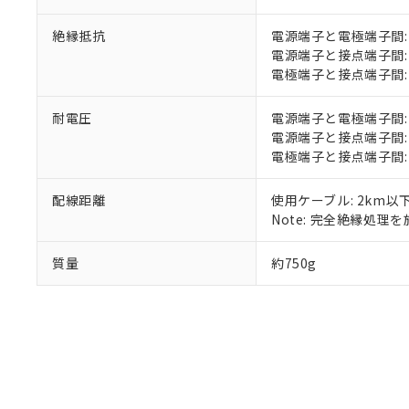
※当社の共同
いる法人を指
EU RoHS指令（
絶縁抵抗
電源端子と電極端子間: 1
51物質の非含有証
電源端子と接点端子間: 1
※本証明書は発行
電極端子と接点端子間: 1
また、RoHS指
混在することから
耐電圧
電源端子と電極端子間: AC2
既に当社にて対応
電源端子と接点端子間: AC2
り割愛しておりま
電極端子と接点端子間: AC2
配線距離
使用ケーブル: 2km以
Note: 完全絶縁処理を施
質量
約750g