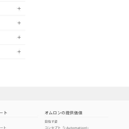
024/08/08
024/08/08
2026/7/29
ート
オムロンの提供価値
目指す姿
ポート
コンセプト「i-Automation!」