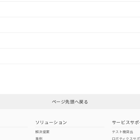
情報更新：2
情報更新：2
情報更新：
CCC認証
電波法
N/A
N/A
非含有証明書
※3
ページ先頭へ戻る
ダウンロードはこちら
型式承認
NK型式承認
ABS型式承認
韓国
（日本
（アメリカ
ソリューション
サービスサポ
舶規格）
船舶規格）
船舶規格）
解決提案
テスト機貸出
事例
ロボティクスサ