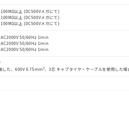
利用者とは、
"個人情報の共同利用に関して"
の「1.共同利用者の
します。
10物質）の非含有証明書
00MΩ以上 (DC500Vメガにて)
明書（当社基準）
00MΩ以上 (DC500Vメガにて)
日時点で非含有を証明するもので、過去に遡って非含有を証明するも
00MΩ以上 (DC500Vメガにて)
令のフタル酸エステル類４物質の対応では、対応完了までの期間は出
備考欄に対応日を記載しておりました。
000V 50/60Hz 1min
品への在庫切替を完了していることから、特段のことがない限り、20
000V 50/60Hz 1min
す。
000V 50/60Hz 1min
下
2
した、600V 0.75mm
、3芯 キャブタイヤ・ケーブルを使用した場