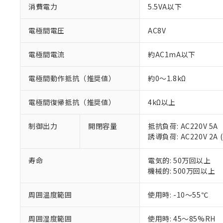
消費電力
5.5VA以下
調査・確認中：EU
ご利用条件
非該当品：ライセ
※1 中国RoHS
電極間電圧
AC8V
仕入先様の事情に
があります。
以下の条件をお読
「○」：最大均質
電極間電流
約AC1mA以下
「×」：最大均質
本サービスは
当社は、これ
*EU RoHS指令（10物
「－」：未確認で
鉛(Pb) 1000ppm以下、
くものです。
う）を輸出ま
記
説明
六価クロム(Cr(Ⅵ)) 1
電極間動作抵抗（推奨値）
約0～1.8kΩ
当社制御機器
などの必要な
フタル酸ビス(2-エチルヘ
号
*中国RoHS10物質の基準値 
ル（DBP） 1000ppm
在庫状況およ
当社は規制貨
Pb(鉛) :1000ppm、 Hg
但し、RoHS指令で産
電極間復帰抵抗（推奨値）
4kΩ以上
のであり、閲
ます。
Cr(Ⅵ)(六価クロム) : 
フタル酸エステル類の４
○
一定数以
DBP(フタル酸ジブチル) :
い。
当社は貴社製
DEHP(フタル酸ビス(2-エ
正式な納期状
置等に一切使
制御出力
開閉容量
抵抗負荷: AC220V 5A
当社販売員に
※2 対応予定月
△
一定数に
当社は、貴社
誘導負荷: AC220V 2A (
オムロン制御
また当社は、
※2 環境保護使
在庫状況およ
部品在庫の切り替
たしません。
－
在庫なし
寿命
電気的: 50万回以上
す。
「ｅ」：有害物質
機器販売
機械的: 500万回以上
マイパーツ機
「10」：通常の
ている必要が
味します。
空
受注生産
周囲温度範囲
使用時: -10～55℃
お客様が当ウ
※3 非含有証明
「－」：未確認で
白
が、当社の製
さい。
周囲湿度範囲
使用時: 45～85%RH
下記の非含有証明