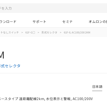
ウンロード
サポート
セミナ
オムロンの
ートなしスイッチ
>
61F-G□
>
形式セレクタ
>
61F-IL AC100/200 2KM
M
形式セレクタ
日本語
スタイプ 遠距離配線2km, 水位表示と警報, AC100/200V