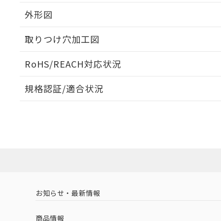
外形図
取りつけ穴加工図
RoHS/REACH対応状況
規格認証/適合状況
EU RoHS
注意事項・凡例
UL認証
CSA認証
CEマーキング
No
No
No
対応状況
対応予定月
※1
※2
対応済み
LR型式承認
DNV型式承認
BV型式承認
KR
（イギリス
（ノルウェー
（フランス
（
お知らせ・最新情報
中国 RoHS
注意事項・凡例
船舶規格）
船舶規格）
船舶規格）
船
商品情報