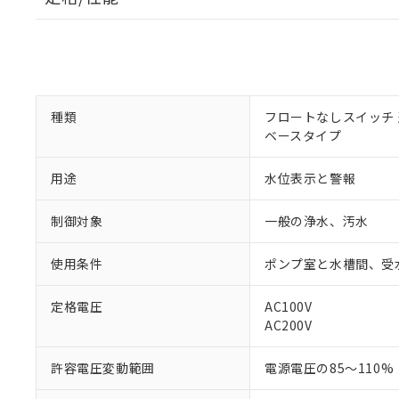
種類
フロートなしスイッチ 
ベースタイプ
用途
水位表示と警報
制御対象
一般の浄水、汚水
使用条件
ポンプ室と水槽間、受
定格電圧
AC100V
※1 対応状況
AC200V
対応済み：EU
許容電圧変動範囲
電源電圧の85～110%
対応予定：EU R
対応予定なし：EU