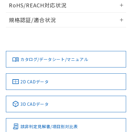
情報更新：2024/08/08
お客様が当ウェブサイト上で当社にご
RoHS/REACH対応状況
※3 非含有証明書ダウンロード
登録された部品リストについて、当社
および当社の共同利用者が、当社の製
情報更新：2026/7/29
下記の非含有証明書をダウンロードするこ
規格認証/適合状況
品・サービスに関するお客様との取
とができます。
合意する
キャンセル
引・商談に必要な範囲で利用すること
EU RoHS
注意事項・凡例
をご了承ください。
UL認証
CSA認証
CEマーキング
EU RoHS指令（10物質）の非含有証明書
※当社の共同利用者とは、
"個人情報
51物質の非含有証明書（当社基準）
の共同利用に関して"
の「1.共同利
Yes
Yes
No
対応状況
対応予定月
※1
※2
※本証明書は発行日時点で非含有を証明す
用者の範囲」に記載されている法人を
るもので、過去に遡って非含有を証明する
指します。
カタログ/データシート/マニュアル
対応済み
ものではありません。
また、RoHS指令のフタル酸エステル類４
LR型式承認
DNV型式承認
BV型式承認
KR型式承
物質の対応では、対応完了までの期間は出
（イギリス
（ノルウェー
（フランス
（韓国
船舶規格）
船舶規格）
船舶規格）
船舶規格
荷製品に未対応品が混在することから備考
中国 RoHS
注意事項・凡例
2D CADデータ
欄に対応日を記載しておりました。
No
No
No
No
既に当社にて対応品への在庫切替を完了
していることから、特段のことがない限
中国 RoHS表
※1 ※2
3D CADデータ
り、2022年1月12日より割愛しておりま
す。
この製品の規格認証/適合状況ページへ
Pb
Hg
Cd
Cr(VI)
その他の認証はこちらのページからご検索ください
該非判定見解書/項目別対比表
X
O
O
O