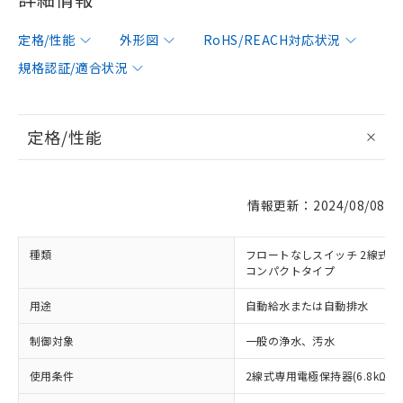
定格/性能
外形図
RoHS/REACH対応状況
規格認証/適合状況
定格/性能
情報更新：2024/08/08
種類
フロートなしスイッチ 2線式用
コンパクトタイプ
用途
自動給水または自動排水
制御対象
一般の浄水、汚水
使用条件
2線式専用電極保持器(6.8kΩ