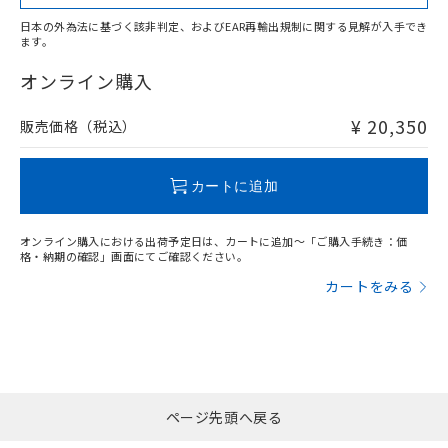
日本の外為法に基づく該非判定、およびEAR再輸出規制に関する見解が入手でき
ます。
"対応済み"や非含有の記載がされた商品であっても、流通
在庫等で未対応品が混在する可能性があります。
オンライン購入
非含有品が必要な際は、弊社営業部門もしくは販売店へお
問い合わせください。
¥ 20,350
販売価格（税込）
この製品のRoHS/REACH対応状況ページへ
カートに追加
オンライン購入における出荷予定日は、カートに追加～「ご購入手続き：価
格・納期の確認」画面にてご確認ください。
カートをみる
ページ先頭へ戻る