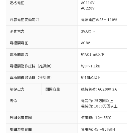
定格電圧
AC110V
AC220V
許容電圧変動範囲
電源電圧の85～110%
※1 対応状況
消費電力
3VA以下
対応済み：EU RoHS指令（10物質）の
電極間電圧
AC8V
非含有に対応した製品が提供可能な商品で
す。
電極間電流
約AC1mA以下
対応予定：EU RoHS指令（10物質）の非含
ご利用条件
有に対応した製品に切り替える予定のある
電極間動作抵抗（推奨値）
約0～1.1kΩ
商品です。
対応予定なし：EU RoHS指令（10物質）の
電極間復帰抵抗（推奨値）
約15kΩ以上
以下の条件をお読みいただき、同意のうえ
非含有に非対応の商品で、対応品を出す予
ご利用ください。
制御出力
開閉容量
抵抗負荷: AC200V 3A
定はありません。
調査・確認中：EU RoHS指令（10物質）の
本サービスは、当社制御機器事業取扱
寿命
電気的: 25万回以上
※1 中国RoHS○×表
非含有の対応状況を調査中または確認中の
商品の当社在庫状況および標準価格
機械的: 1000万回以上
商品です。
(税抜)を提供させていただくもので
「○」：最大均質材料含有率が中国RoHSの
非該当品：ライセンス料など無形物で、有
周囲温度範囲
す。
使用時: -10～55℃
基準値以下であることを示します。
害物質有無と関係のない商品です。
当社制御機器事業取扱商品の中には、
「×」：最大均質材料含有率が中国RoHSの
仕入先様の事情により、非含有部品として
周囲湿度範囲
使用時: 45～85%RH
本サービスの対象外となる商品もある
基準値を超えていることを示します。