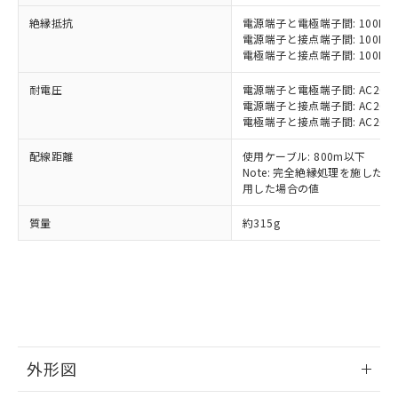
いたものが、含有品と判明した場合などや
当社は、これら貴社製品のうち、外国
ことをご了承ください。
「－」：未確認です。当社販売部門へお問
むを得ず変更することがあります。
絶縁抵抗
為替および外国貿易法に定める商品
電源端子と電極端子間: 100MΩ以
在庫状況および標準価格照会結果は、
い合わせください。
電源端子と接点端子間: 100MΩ以
（以下｢規制貨物等」という）を輸出
記載している更新日時点での社内デー
電極端子と接点端子間: 100MΩ以
*EU RoHS指令（10物質）：
または国外への提供する場合は、日本
記
タに基づき作成されるものであり、閲
説明
鉛(Pb) 1000ppm以下、 水銀(Hg) 1000ppm以下、 カド
*中国RoHS10物質の基準値 (GB/T26572)：
国政府の輸出許可(または役務取引許
号
覧された時点での実際の在庫および標
ミウム(Cd) 100ppm以下、
Pb(鉛) :1000ppm、 Hg(水銀) : 1000ppm、 Cd(カドミウ
耐電圧
電源端子と電極端子間: AC2000V 
可)を取得するなどの必要な手続きを
六価クロム(Cr(Ⅵ)) 1000ppm以下、ポリ臭化ビフェニル
ム) : 100ppm、
準価格とは異なる場合があることをご
電源端子と接点端子間: AC2000V 
類(PBB) 1000ppm以下、ポリ臭化ジフェニルエーテル類
Cr(Ⅵ)(六価クロム) : 1000ppm、 PBBs(ポリ臭化ビフェ
とります。
了承ください。
電極端子と接点端子間: AC2000V 
(PBDE) 1000ppm以下、フタル酸ビス(2-エチルヘキシ
○
一定数以上の在庫あり
ニル類) : 1000ppm、 PBDEs(ポリ臭化ジフェニルエーテ
当社は規制貨物を破棄する場合は、完
ル) (DEHP)(別名：DOP) 1000ppm以下、フタル酸ブチ
正式な納期状況および標準価格はお客
ル類) : 1000ppm、
ルベンジル（BBP） 1000ppm以下、フタル酸ジブチル
全に破砕するなど、違法に輸出されな
DBP(フタル酸ジブチル) : 1000ppm、 DIBP(フタル酸ジ
配線距離
使用ケーブル: 800m以下
様のお取引先、またはお客様担当のオ
（DBP） 1000ppm以下、フタル酸ジイソブチル
イソブチル) : 1000ppm、 BBP(フタル酸ブチルベンジ
△
一定数には満たないが在庫あり
いよう必要な手段を講じます。
Note: 完全絶縁処理を施した、60
ムロン制御機器販売店・当社販売員に
(DIBP) 1000ppm以下
ル) : 1000ppm、
用した場合の値
当社は貴社製品を、核兵器、ミサイ
但し、RoHS指令で産業用監視および制御機器に対する
DEHP(フタル酸ビス(2-エチルヘキシル)) : 1000ppm
ご相談ください。
適用除外項目は除く。
ル、化学兵器、生物兵器またはその他
－
在庫なし(最新の在庫状況につ
オムロン制御機器販売店や当社販売拠
フタル酸エステル類の４物質については閾値を超える意
質量
約315g
武器並びにこれらの製造装置等に一切
いては、お客様のお取引先、ま
図的な使用がないことを確認しています。
点は「
販売ネットワーク
」をご確認
※2 環境保護使用期限
使用いたしません。
たはお客様担当のオムロン制御
ください。
当社は、貴社製品を第三者に販売する
機器販売店・当社販売員にご確
在庫状況および標準価格結果を当社の
※2 対応予定月
「ｅ」：有害物質（10物質）のすべてが基
場合は、上記1、2および3の内容を当
認ください)
事前の承諾なく第三者に漏洩または開
準値以下であることを示します。
該第三者に通知します。また当社は、
示しないようお願いします。
部品在庫の切り替え状況などにより、予定
「10」：通常の使用状況下において有害物
販売先および販売に係わる関係者が違
マイパーツ機能（部品リスト作成サー
空
受注生産機種、また在庫状況の
月が前後することがあります。
質が外部に漏えいし、環境に深刻な影響を
法に輸出するおそれがある場合は、取
ビス）をご利用いただくには、I-Web
白
情報を公開していない機種
及ぼさない年数を意味します。
り引きをいたしません。
メンバーズにご登録されている必要が
外形図
「－」：未確認です。当社販売部門へお問
あります。
い合わせください。