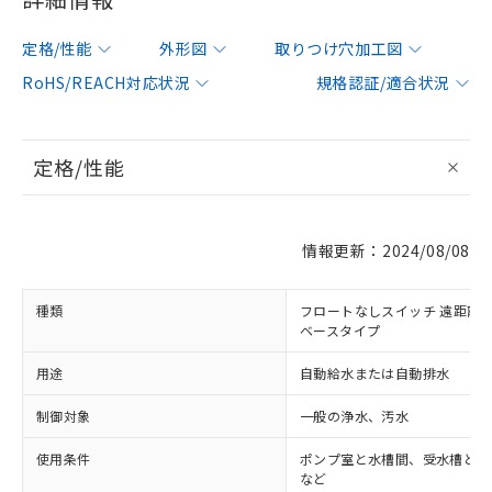
定格/性能
外形図
取りつけ穴加工図
RoHS/REACH対応状況
規格認証/適合状況
定格/性能
情報更新：2024/08/08
種類
フロートなしスイッチ 遠距離配
ベースタイプ
用途
自動給水または自動排水
制御対象
一般の浄水、汚水
使用条件
ポンプ室と水槽間、受水槽と給
など