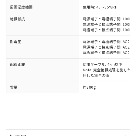
基準値以下であることを示します。
害物質有無と関係のない商品です。
当社制御機器事業取扱商品の中には、
「×」：最大均質材料含有率が中国RoHSの
周囲湿度範囲
仕入先様の事情により、非含有部品として
使用時: 45～85%RH
本サービスの対象外となる商品もある
基準値を超えていることを示します。
いたものが、含有品と判明した場合などや
当社は、これら貴社製品のうち、外国
ことをご了承ください。
絶縁抵抗
「－」：未確認です。当社販売部門へお問
電源端子と電極端子間: 100MΩ以
むを得ず変更することがあります。
為替および外国貿易法に定める商品
在庫状況および標準価格照会結果は、
電源端子と接点端子間: 100MΩ以
い合わせください。
（以下｢規制貨物等」という）を輸出
記載している更新日時点での社内デー
電極端子と接点端子間: 100MΩ以
*EU RoHS指令（10物質）：
または国外への提供する場合は、日本
記
タに基づき作成されるものであり、閲
説明
鉛(Pb) 1000ppm以下、 水銀(Hg) 1000ppm以下、 カド
*中国RoHS10物質の基準値 (GB/T26572)：
国政府の輸出許可(または役務取引許
耐電圧
電源端子と電極端子間: AC2000V 
号
覧された時点での実際の在庫および標
ミウム(Cd) 100ppm以下、
Pb(鉛) :1000ppm、 Hg(水銀) : 1000ppm、 Cd(カドミウ
可)を取得するなどの必要な手続きを
六価クロム(Cr(Ⅵ)) 1000ppm以下、ポリ臭化ビフェニル
電源端子と接点端子間: AC2000V 
ム) : 100ppm、
準価格とは異なる場合があることをご
類(PBB) 1000ppm以下、ポリ臭化ジフェニルエーテル類
Cr(Ⅵ)(六価クロム) : 1000ppm、 PBBs(ポリ臭化ビフェ
電極端子と接点端子間: AC2000V 
とります。
了承ください。
(PBDE) 1000ppm以下、フタル酸ビス(2-エチルヘキシ
○
一定数以上の在庫あり
ニル類) : 1000ppm、 PBDEs(ポリ臭化ジフェニルエーテ
当社は規制貨物を破棄する場合は、完
ル) (DEHP)(別名：DOP) 1000ppm以下、フタル酸ブチ
正式な納期状況および標準価格はお客
ル類) : 1000ppm、
配線距離
使用ケーブル: 4km以下
ルベンジル（BBP） 1000ppm以下、フタル酸ジブチル
全に破砕するなど、違法に輸出されな
DBP(フタル酸ジブチル) : 1000ppm、 DIBP(フタル酸ジ
様のお取引先、またはお客様担当のオ
（DBP） 1000ppm以下、フタル酸ジイソブチル
Note: 完全絶縁処理を施した、60
イソブチル) : 1000ppm、 BBP(フタル酸ブチルベンジ
△
一定数には満たないが在庫あり
いよう必要な手段を講じます。
ムロン制御機器販売店・当社販売員に
(DIBP) 1000ppm以下
ル) : 1000ppm、
用した場合の値
当社は貴社製品を、核兵器、ミサイ
但し、RoHS指令で産業用監視および制御機器に対する
DEHP(フタル酸ビス(2-エチルヘキシル)) : 1000ppm
ご相談ください。
適用除外項目は除く。
ル、化学兵器、生物兵器またはその他
－
在庫なし(最新の在庫状況につ
オムロン制御機器販売店や当社販売拠
質量
約380g
フタル酸エステル類の４物質については閾値を超える意
武器並びにこれらの製造装置等に一切
いては、お客様のお取引先、ま
図的な使用がないことを確認しています。
点は「
販売ネットワーク
」をご確認
※2 環境保護使用期限
使用いたしません。
たはお客様担当のオムロン制御
ください。
当社は、貴社製品を第三者に販売する
機器販売店・当社販売員にご確
在庫状況および標準価格結果を当社の
※2 対応予定月
「ｅ」：有害物質（10物質）のすべてが基
場合は、上記1、2および3の内容を当
認ください)
事前の承諾なく第三者に漏洩または開
準値以下であることを示します。
該第三者に通知します。また当社は、
示しないようお願いします。
部品在庫の切り替え状況などにより、予定
「10」：通常の使用状況下において有害物
販売先および販売に係わる関係者が違
マイパーツ機能（部品リスト作成サー
空
受注生産機種、また在庫状況の
月が前後することがあります。
質が外部に漏えいし、環境に深刻な影響を
法に輸出するおそれがある場合は、取
ビス）をご利用いただくには、I-Web
白
情報を公開していない機種
及ぼさない年数を意味します。