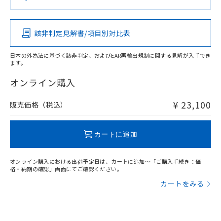
この製品の規格認証/適合状況ページへ
Pb
Hg
Cd
Cr(VI)
その他の認証はこちらのページからご検索ください
該非判定見解書/項目別対比表
X
O
O
O
日本の外為法に基づく該非判定、およびEAR再輸出規制に関する見解が入手でき
ます。
"対応済み"や非含有の記載がされた商品であっても、流通
在庫等で未対応品が混在する可能性があります。
オンライン購入
非含有品が必要な際は、弊社営業部門もしくは販売店へお
問い合わせください。
¥ 23,100
販売価格（税込）
この製品のRoHS/REACH対応状況ページへ
カートに追加
オンライン購入における出荷予定日は、カートに追加～「ご購入手続き：価
格・納期の確認」画面にてご確認ください。
カートをみる