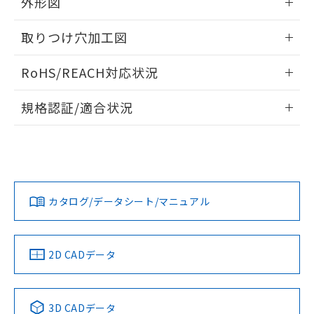
外形図
り引きをいたしません。
メンバーズにご登録されている必要が
「－」：未確認です。当社販売部門へお問
あります。
い合わせください。
情報更新：2024/08/08
お客様が当ウェブサイト上で当社にご
取りつけ穴加工図
※3 非含有証明書ダウンロード
登録された部品リストについて、当社
情報更新：2024/08/08
および当社の共同利用者が、当社の製
RoHS/REACH対応状況
下記の非含有証明書をダウンロードするこ
品・サービスに関するお客様との取
とができます。
合意する
キャンセル
引・商談に必要な範囲で利用すること
情報更新：2026/7/29
規格認証/適合状況
をご了承ください。
EU RoHS指令（10物質）の非含有証明書
※当社の共同利用者とは、
"個人情報
EU RoHS
注意事項・凡例
51物質の非含有証明書（当社基準）
の共同利用に関して"
の「1.共同利
UL認証
CSA認証
CEマーキング
※本証明書は発行日時点で非含有を証明す
用者の範囲」に記載されている法人を
るもので、過去に遡って非含有を証明する
指します。
No
No
No
対応状況
対応予定月
ものではありません。
※1
※2
また、RoHS指令のフタル酸エステル類４
カタログ/データシート/マニュアル
対応済み
物質の対応では、対応完了までの期間は出
荷製品に未対応品が混在することから備考
LR型式承認
DNV型式承認
BV型式承認
KR型式承
欄に対応日を記載しておりました。
（イギリス
（ノルウェー
（フランス
（韓国
船舶規格）
既に当社にて対応品への在庫切替を完了
船舶規格）
船舶規格）
船舶規格
中国 RoHS
注意事項・凡例
2D CADデータ
していることから、特段のことがない限
No
No
No
No
り、2022年1月12日より割愛しておりま
す。
中国 RoHS表
※1 ※2
3D CADデータ