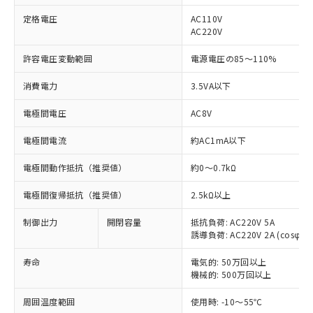
定格電圧
AC110V
AC220V
許容電圧変動範囲
電源電圧の85～110%
消費電力
3.5VA以下
※1 対応状況
電極間電圧
AC8V
対応済み：EU RoHS指令（10物質）の
非含有に対応した製品が提供可能な商品で
電極間電流
約AC1mA以下
す。
電極間動作抵抗（推奨値）
対応予定：EU RoHS指令（10物質）の非含
約0～0.7kΩ
ご利用条件
有に対応した製品に切り替える予定のある
電極間復帰抵抗（推奨値）
2.5kΩ以上
商品です。
対応予定なし：EU RoHS指令（10物質）の
制御出力
以下の条件をお読みいただき、同意のうえ
開閉容量
抵抗負荷: AC220V 5A
非含有に非対応の商品で、対応品を出す予
誘導負荷: AC220V 2A (cosφ=0.
ご利用ください。
定はありません。
調査・確認中：EU RoHS指令（10物質）の
寿命
電気的: 50万回以上
本サービスは、当社制御機器事業取扱
※1 中国RoHS○×表
非含有の対応状況を調査中または確認中の
機械的: 500万回以上
商品の当社在庫状況および標準価格
商品です。
(税抜)を提供させていただくもので
「○」：最大均質材料含有率が中国RoHSの
非該当品：ライセンス料など無形物で、有
周囲温度範囲
使用時: -10～55℃
す。