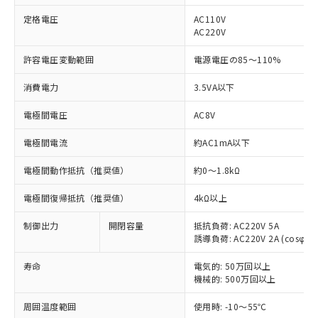
定格電圧
AC110V
AC220V
許容電圧変動範囲
電源電圧の85～110%
消費電力
3.5VA以下
※1 対応状況
電極間電圧
AC8V
対応済み：EU RoHS指令（10物質）の
非含有に対応した製品が提供可能な商品で
電極間電流
約AC1mA以下
す。
電極間動作抵抗（推奨値）
対応予定：EU RoHS指令（10物質）の非含
約0～1.8kΩ
ご利用条件
有に対応した製品に切り替える予定のある
電極間復帰抵抗（推奨値）
4kΩ以上
商品です。
対応予定なし：EU RoHS指令（10物質）の
制御出力
以下の条件をお読みいただき、同意のうえ
開閉容量
抵抗負荷: AC220V 5A
非含有に非対応の商品で、対応品を出す予
誘導負荷: AC220V 2A (cosφ=0.
ご利用ください。
定はありません。
調査・確認中：EU RoHS指令（10物質）の
寿命
電気的: 50万回以上
本サービスは、当社制御機器事業取扱
※1 中国RoHS○×表
非含有の対応状況を調査中または確認中の
機械的: 500万回以上
商品の当社在庫状況および標準価格
商品です。
(税抜)を提供させていただくもので
「○」：最大均質材料含有率が中国RoHSの
非該当品：ライセンス料など無形物で、有
周囲温度範囲
使用時: -10～55℃
す。