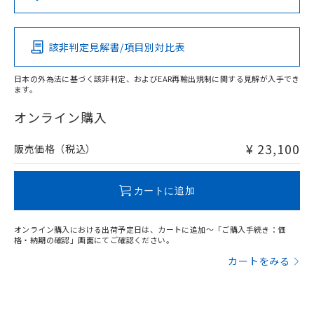
この製品の規格認証/適合状況ページへ
Pb
Hg
Cd
Cr(VI)
その他の認証はこちらのページからご検索ください
該非判定見解書/項目別対比表
X
O
O
O
日本の外為法に基づく該非判定、およびEAR再輸出規制に関する見解が入手でき
ます。
"対応済み"や非含有の記載がされた商品であっても、流通
在庫等で未対応品が混在する可能性があります。
オンライン購入
非含有品が必要な際は、弊社営業部門もしくは販売店へお
問い合わせください。
¥ 23,100
販売価格（税込）
この製品のRoHS/REACH対応状況ページへ
カートに追加
オンライン購入における出荷予定日は、カートに追加～「ご購入手続き：価
格・納期の確認」画面にてご確認ください。
カートをみる