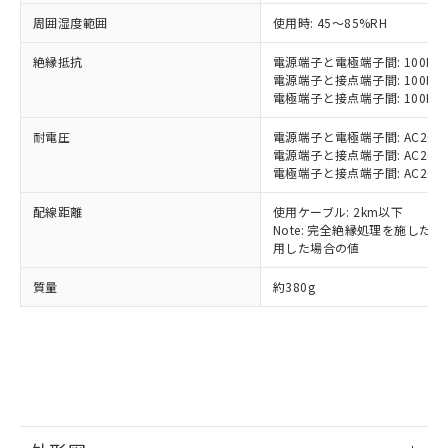
基準値以下であることを示します。
害物質有無と関係のない商品です。
当社制御機器事業取扱商品の中には、
「×」：最大均質材料含有率が中国RoHSの
周囲湿度範囲
仕入先様の事情により、非含有部品として
使用時: 45～85%RH
本サービスの対象外となる商品もある
基準値を超えていることを示します。
いたものが、含有品と判明した場合などや
当社は、これら貴社製品のうち、外国
ことをご了承ください。
絶縁抵抗
「－」：未確認です。当社販売部門へお問
電源端子と電極端子間: 100MΩ以
むを得ず変更することがあります。
為替および外国貿易法に定める商品
在庫状況および標準価格照会結果は、
電源端子と接点端子間: 100MΩ以
い合わせください。
（以下｢規制貨物等」という）を輸出
記載している更新日時点での社内デー
電極端子と接点端子間: 100MΩ以
*EU RoHS指令（10物質）：
または国外への提供する場合は、日本
記
タに基づき作成されるものであり、閲
説明
鉛(Pb) 1000ppm以下、 水銀(Hg) 1000ppm以下、 カド
*中国RoHS10物質の基準値 (GB/T26572)：
国政府の輸出許可(または役務取引許
耐電圧
電源端子と電極端子間: AC2000V 
号
覧された時点での実際の在庫および標
ミウム(Cd) 100ppm以下、
Pb(鉛) :1000ppm、 Hg(水銀) : 1000ppm、 Cd(カドミウ
可)を取得するなどの必要な手続きを
六価クロム(Cr(Ⅵ)) 1000ppm以下、ポリ臭化ビフェニル
電源端子と接点端子間: AC2000V 
ム) : 100ppm、
準価格とは異なる場合があることをご
類(PBB) 1000ppm以下、ポリ臭化ジフェニルエーテル類
Cr(Ⅵ)(六価クロム) : 1000ppm、 PBBs(ポリ臭化ビフェ
電極端子と接点端子間: AC2000V 
とります。
了承ください。
(PBDE) 1000ppm以下、フタル酸ビス(2-エチルヘキシ
○
一定数以上の在庫あり
ニル類) : 1000ppm、 PBDEs(ポリ臭化ジフェニルエーテ
当社は規制貨物を破棄する場合は、完
ル) (DEHP)(別名：DOP) 1000ppm以下、フタル酸ブチ
正式な納期状況および標準価格はお客
ル類) : 1000ppm、
配線距離
使用ケーブル: 2km以下
ルベンジル（BBP） 1000ppm以下、フタル酸ジブチル
全に破砕するなど、違法に輸出されな
DBP(フタル酸ジブチル) : 1000ppm、 DIBP(フタル酸ジ
様のお取引先、またはお客様担当のオ
（DBP） 1000ppm以下、フタル酸ジイソブチル
Note: 完全絶縁処理を施した、60
イソブチル) : 1000ppm、 BBP(フタル酸ブチルベンジ
△
一定数には満たないが在庫あり
いよう必要な手段を講じます。
ムロン制御機器販売店・当社販売員に
(DIBP) 1000ppm以下
ル) : 1000ppm、
用した場合の値
当社は貴社製品を、核兵器、ミサイ
但し、RoHS指令で産業用監視および制御機器に対する
DEHP(フタル酸ビス(2-エチルヘキシル)) : 1000ppm
ご相談ください。
適用除外項目は除く。
ル、化学兵器、生物兵器またはその他
－
在庫なし(最新の在庫状況につ
オムロン制御機器販売店や当社販売拠
質量
約380g
フタル酸エステル類の４物質については閾値を超える意
武器並びにこれらの製造装置等に一切
いては、お客様のお取引先、ま
図的な使用がないことを確認しています。
点は「
販売ネットワーク
」をご確認
※2 環境保護使用期限
使用いたしません。
たはお客様担当のオムロン制御
ください。
当社は、貴社製品を第三者に販売する
機器販売店・当社販売員にご確
在庫状況および標準価格結果を当社の
※2 対応予定月
「ｅ」：有害物質（10物質）のすべてが基
場合は、上記1、2および3の内容を当
認ください)
事前の承諾なく第三者に漏洩または開
準値以下であることを示します。
該第三者に通知します。また当社は、
示しないようお願いします。
部品在庫の切り替え状況などにより、予定
「10」：通常の使用状況下において有害物
販売先および販売に係わる関係者が違
マイパーツ機能（部品リスト作成サー
空
受注生産機種、また在庫状況の
月が前後することがあります。
質が外部に漏えいし、環境に深刻な影響を
法に輸出するおそれがある場合は、取
ビス）をご利用いただくには、I-Web
白
情報を公開していない機種
及ぼさない年数を意味します。