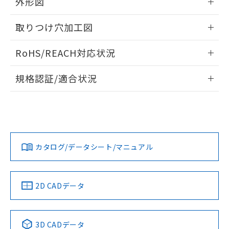
外形図
り引きをいたしません。
メンバーズにご登録されている必要が
「－」：未確認です。当社販売部門へお問
あります。
い合わせください。
情報更新：2024/08/08
お客様が当ウェブサイト上で当社にご
取りつけ穴加工図
※3 非含有証明書ダウンロード
登録された部品リストについて、当社
情報更新：2024/08/08
および当社の共同利用者が、当社の製
RoHS/REACH対応状況
下記の非含有証明書をダウンロードするこ
品・サービスに関するお客様との取
とができます。
合意する
キャンセル
引・商談に必要な範囲で利用すること
情報更新：2026/7/29
規格認証/適合状況
をご了承ください。
EU RoHS指令（10物質）の非含有証明書
※当社の共同利用者とは、
"個人情報
EU RoHS
注意事項・凡例
51物質の非含有証明書（当社基準）
の共同利用に関して"
の「1.共同利
UL認証
CSA認証
CEマーキング
※本証明書は発行日時点で非含有を証明す
用者の範囲」に記載されている法人を
るもので、過去に遡って非含有を証明する
指します。
No
No
No
対応状況
対応予定月
ものではありません。
※1
※2
また、RoHS指令のフタル酸エステル類４
カタログ/データシート/マニュアル
対応済み
物質の対応では、対応完了までの期間は出
荷製品に未対応品が混在することから備考
LR型式承認
DNV型式承認
BV型式承認
KR型式承
欄に対応日を記載しておりました。
（イギリス
（ノルウェー
（フランス
（韓国
船舶規格）
既に当社にて対応品への在庫切替を完了
船舶規格）
船舶規格）
船舶規格
中国 RoHS
注意事項・凡例
2D CADデータ
していることから、特段のことがない限
No
No
No
No
り、2022年1月12日より割愛しておりま
す。
中国 RoHS表
※1 ※2
3D CADデータ