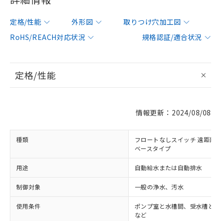
定格/性能
外形図
取りつけ穴加工図
RoHS/REACH対応状況
規格認証/適合状況
定格/性能
情報更新：2024/08/08
種類
フロートなしスイッチ 遠距離配
ベースタイプ
用途
自動給水または自動排水
制御対象
一般の浄水、汚水
使用条件
ポンプ室と水槽間、受水槽と給
など