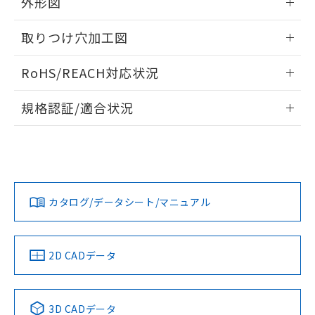
外形図
り引きをいたしません。
メンバーズにご登録されている必要が
「－」：未確認です。当社販売部門へお問
あります。
い合わせください。
情報更新：2024/08/08
お客様が当ウェブサイト上で当社にご
取りつけ穴加工図
※3 非含有証明書ダウンロード
登録された部品リストについて、当社
情報更新：2024/08/08
および当社の共同利用者が、当社の製
RoHS/REACH対応状況
下記の非含有証明書をダウンロードするこ
品・サービスに関するお客様との取
とができます。
合意する
キャンセル
引・商談に必要な範囲で利用すること
情報更新：2026/7/29
規格認証/適合状況
をご了承ください。
EU RoHS指令（10物質）の非含有証明書
※当社の共同利用者とは、
"個人情報
EU RoHS
注意事項・凡例
51物質の非含有証明書（当社基準）
の共同利用に関して"
の「1.共同利
UL認証
CSA認証
CEマーキング
※本証明書は発行日時点で非含有を証明す
用者の範囲」に記載されている法人を
るもので、過去に遡って非含有を証明する
指します。
No
No
No
対応状況
対応予定月
ものではありません。
※1
※2
また、RoHS指令のフタル酸エステル類４
カタログ/データシート/マニュアル
対応済み
物質の対応では、対応完了までの期間は出
荷製品に未対応品が混在することから備考
LR型式承認
DNV型式承認
BV型式承認
KR型式承
欄に対応日を記載しておりました。
（イギリス
（ノルウェー
（フランス
（韓国
船舶規格）
既に当社にて対応品への在庫切替を完了
船舶規格）
船舶規格）
船舶規格
中国 RoHS
注意事項・凡例
2D CADデータ
していることから、特段のことがない限
No
No
No
No
り、2022年1月12日より割愛しておりま
す。
中国 RoHS表
※1 ※2
3D CADデータ