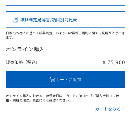
この製品の規格認証/適合状況ページへ
Pb
Hg
Cd
Cr(VI)
その他の認証はこちらのページからご検索ください
該非判定見解書/項目別対比表
X
O
O
O
日本の外為法に基づく該非判定、およびEAR再輸出規制に関する見解が入手でき
ます。
"対応済み"や非含有の記載がされた商品であっても、流通
在庫等で未対応品が混在する可能性があります。
オンライン購入
非含有品が必要な際は、弊社営業部門もしくは販売店へお
問い合わせください。
¥ 75,900
販売価格（税込）
この製品のRoHS/REACH対応状況ページへ
カートに追加
オンライン購入における出荷予定日は、カートに追加～「ご購入手続き：価
格・納期の確認」画面にてご確認ください。
カートをみる