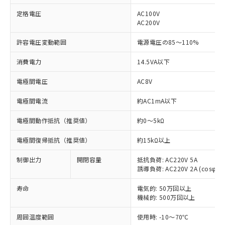
定格電圧
AC100V
AC200V
許容電圧変動範囲
電源電圧の85～110%
消費電力
14.5VA以下
※1 対応状況
電極間電圧
AC8V
対応済み：EU RoHS指令（10物質）の
非含有に対応した製品が提供可能な商品で
電極間電流
約AC1mA以下
す。
電極間動作抵抗（推奨値）
対応予定：EU RoHS指令（10物質）の非含
約0～5kΩ
ご利用条件
有に対応した製品に切り替える予定のある
電極間復帰抵抗（推奨値）
約15kΩ以上
商品です。
対応予定なし：EU RoHS指令（10物質）の
制御出力
以下の条件をお読みいただき、同意のうえ
開閉容量
抵抗負荷: AC220V 5A
非含有に非対応の商品で、対応品を出す予
誘導負荷: AC220V 2A (cosφ=0.
ご利用ください。
定はありません。
調査・確認中：EU RoHS指令（10物質）の
寿命
電気的: 50万回以上
本サービスは、当社制御機器事業取扱
※1 中国RoHS○×表
非含有の対応状況を調査中または確認中の
機械的: 500万回以上
商品の当社在庫状況および標準価格
商品です。
(税抜)を提供させていただくもので
「○」：最大均質材料含有率が中国RoHSの
非該当品：ライセンス料など無形物で、有
周囲温度範囲
使用時: -10～70℃
す。