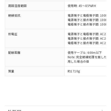
基準値以下であることを示します。
害物質有無と関係のない商品です。
当社制御機器事業取扱商品の中には、
「×」：最大均質材料含有率が中国RoHSの
周囲湿度範囲
仕入先様の事情により、非含有部品として
使用時: 45～85%RH
本サービスの対象外となる商品もある
基準値を超えていることを示します。
いたものが、含有品と判明した場合などや
当社は、これら貴社製品のうち、外国
ことをご了承ください。
絶縁抵抗
「－」：未確認です。当社販売部門へお問
電源端子と電極端子間: 100MΩ以
むを得ず変更することがあります。
為替および外国貿易法に定める商品
在庫状況および標準価格照会結果は、
電源端子と接点端子間: 100MΩ以
い合わせください。
（以下｢規制貨物等」という）を輸出
記載している更新日時点での社内デー
電極端子と接点端子間: 100MΩ以
*EU RoHS指令（10物質）：
または国外への提供する場合は、日本
記
タに基づき作成されるものであり、閲
説明
鉛(Pb) 1000ppm以下、 水銀(Hg) 1000ppm以下、 カド
*中国RoHS10物質の基準値 (GB/T26572)：
国政府の輸出許可(または役務取引許
耐電圧
電源端子と電極端子間: AC2000V 
号
覧された時点での実際の在庫および標
ミウム(Cd) 100ppm以下、
Pb(鉛) :1000ppm、 Hg(水銀) : 1000ppm、 Cd(カドミウ
可)を取得するなどの必要な手続きを
六価クロム(Cr(Ⅵ)) 1000ppm以下、ポリ臭化ビフェニル
電源端子と接点端子間: AC2000V 
ム) : 100ppm、
準価格とは異なる場合があることをご
類(PBB) 1000ppm以下、ポリ臭化ジフェニルエーテル類
Cr(Ⅵ)(六価クロム) : 1000ppm、 PBBs(ポリ臭化ビフェ
電極端子と接点端子間: AC2000V 
とります。
了承ください。
(PBDE) 1000ppm以下、フタル酸ビス(2-エチルヘキシ
○
一定数以上の在庫あり
ニル類) : 1000ppm、 PBDEs(ポリ臭化ジフェニルエーテ
当社は規制貨物を破棄する場合は、完
ル) (DEHP)(別名：DOP) 1000ppm以下、フタル酸ブチ
正式な納期状況および標準価格はお客
ル類) : 1000ppm、
配線距離
使用ケーブル: 600m以下
ルベンジル（BBP） 1000ppm以下、フタル酸ジブチル
全に破砕するなど、違法に輸出されな
DBP(フタル酸ジブチル) : 1000ppm、 DIBP(フタル酸ジ
様のお取引先、またはお客様担当のオ
（DBP） 1000ppm以下、フタル酸ジイソブチル
Note: 完全絶縁処理を施した、60
イソブチル) : 1000ppm、 BBP(フタル酸ブチルベンジ
△
一定数には満たないが在庫あり
いよう必要な手段を講じます。
ムロン制御機器販売店・当社販売員に
(DIBP) 1000ppm以下
ル) : 1000ppm、
用した場合の値
当社は貴社製品を、核兵器、ミサイ
但し、RoHS指令で産業用監視および制御機器に対する
DEHP(フタル酸ビス(2-エチルヘキシル)) : 1000ppm
ご相談ください。
適用除外項目は除く。
ル、化学兵器、生物兵器またはその他
－
在庫なし(最新の在庫状況につ
オムロン制御機器販売店や当社販売拠
質量
約1710g
フタル酸エステル類の４物質については閾値を超える意
武器並びにこれらの製造装置等に一切
いては、お客様のお取引先、ま
図的な使用がないことを確認しています。
点は「
販売ネットワーク
」をご確認
※2 環境保護使用期限
使用いたしません。
たはお客様担当のオムロン制御
ください。
当社は、貴社製品を第三者に販売する
機器販売店・当社販売員にご確
在庫状況および標準価格結果を当社の
※2 対応予定月
「ｅ」：有害物質（10物質）のすべてが基
場合は、上記1、2および3の内容を当
認ください)
事前の承諾なく第三者に漏洩または開
準値以下であることを示します。
該第三者に通知します。また当社は、
示しないようお願いします。
部品在庫の切り替え状況などにより、予定
「10」：通常の使用状況下において有害物
販売先および販売に係わる関係者が違
マイパーツ機能（部品リスト作成サー
空
受注生産機種、また在庫状況の
月が前後することがあります。
質が外部に漏えいし、環境に深刻な影響を
法に輸出するおそれがある場合は、取
ビス）をご利用いただくには、I-Web
白
情報を公開していない機種
及ぼさない年数を意味します。