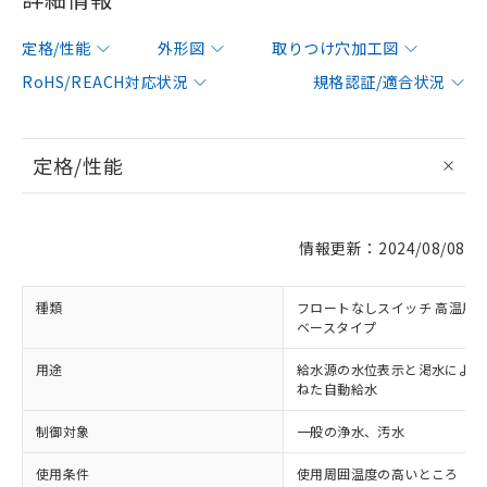
定格/性能
外形図
取りつけ穴加工図
RoHS/REACH対応状況
規格認証/適合状況
定格/性能
情報更新：2024/08/08
種類
フロートなしスイッチ 高温用
ベースタイプ
用途
給水源の水位表示と渇水による
ねた自動給水
制御対象
一般の浄水、汚水
使用条件
使用周囲温度の高いところ