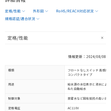
定格/性能
外形図
RoHS/REACH対応状況
規格認証/適合状況
定格/性能
情報更新：2024/08/08
種類
フロートなしスイッチ 高感度
コンパクトタイプ
用途
給水源の水位表示と渇水による
ねた自動給水
制御対象
蒸留水など固有抵抗の高い液体
定格電圧
AC110V