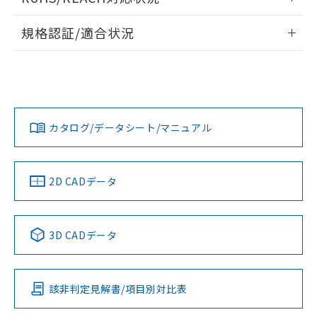
※3 非含有証明書ダウンロード
登録された部品リストについて、当社
情報更新：2026/7/29
および当社の共同利用者が、当社の製
規格認証/適合状況
下記の非含有証明書をダウンロードするこ
品・サービスに関するお客様との取
とができます。
EU RoHS
注意事項・凡例
合意する
キャンセル
引・商談に必要な範囲で利用すること
UL認証
CSA認証
CEマーキング
をご了承ください。
EU RoHS指令（10物質）の非含有証明書
※当社の共同利用者とは、
"個人情報
Yes
Yes
No
51物質の非含有証明書（当社基準）
の共同利用に関して"
の「1.共同利
対応状況
対応予定月
※1
※2
※本証明書は発行日時点で非含有を証明す
用者の範囲」に記載されている法人を
るもので、過去に遡って非含有を証明する
カタログ/データシート/マニュアル
指します。
対応済み
ものではありません。
LR型式承認
DNV型式承認
BV型式承認
KR型式承
また、RoHS指令のフタル酸エステル類４
（イギリス
（ノルウェー
（フランス
（韓国
物質の対応では、対応完了までの期間は出
船舶規格）
船舶規格）
船舶規格）
船舶規格
中国 RoHS
注意事項・凡例
2D CADデータ
荷製品に未対応品が混在することから備考
欄に対応日を記載しておりました。
No
No
No
No
既に当社にて対応品への在庫切替を完了
中国 RoHS表
※1 ※2
していることから、特段のことがない限
3D CADデータ
り、2022年1月12日より割愛しておりま
この製品の規格認証/適合状況ページへ
Pb
Hg
Cd
Cr(VI)
す。
その他の認証はこちらのページからご検索ください
該非判定見解書/項目別対比表
X
O
O
O