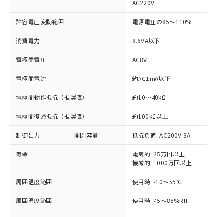
AC220V
許容電圧変動範囲
電源電圧の85～110%
※1 対応状況
消費電力
8.5VA以下
電極間電圧
AC8V
対応済み：EU RoHS指令（10物質）の
非含有に対応した製品が提供可能な商品で
電極間電流
約AC1mA以下
す。
対応予定：EU RoHS指令（10物質）の非含
ご利用条件
電極間動作抵抗（推奨値）
約10～40kΩ
有に対応した製品に切り替える予定のある
商品です。
電極間復帰抵抗（推奨値）
約100kΩ以上
対応予定なし：EU RoHS指令（10物質）の
以下の条件をお読みいただき、同意のうえ
非含有に非対応の商品で、対応品を出す予
制御出力
開閉容量
抵抗負荷: AC200V 3A
ご利用ください。
定はありません。
調査・確認中：EU RoHS指令（10物質）の
寿命
電気的: 25万回以上
本サービスは、当社制御機器事業取扱
※1 中国RoHS○×表
非含有の対応状況を調査中または確認中の
機械的: 1000万回以上
商品の当社在庫状況および標準価格
商品です。
(税抜)を提供させていただくもので
「○」：最大均質材料含有率が中国RoHSの
周囲温度範囲
使用時: -10～55℃
非該当品：ライセンス料など無形物で、有
す。
基準値以下であることを示します。
害物質有無と関係のない商品です。
当社制御機器事業取扱商品の中には、
周囲湿度範囲
使用時: 45～85%RH
「×」：最大均質材料含有率が中国RoHSの
仕入先様の事情により、非含有部品として
本サービスの対象外となる商品もある
基準値を超えていることを示します。
いたものが、含有品と判明した場合などや
当社は、これら貴社製品のうち、外国