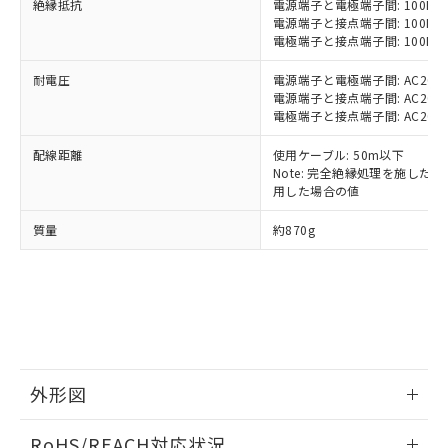
ことをご了承ください。
絶縁抵抗
電源端子と電極端子間: 100MΩ以
「－」：未確認です。当社販売部門へお問
むを得ず変更することがあります。
為替および外国貿易法に定める商品
在庫状況および標準価格照会結果は、
電源端子と接点端子間: 100MΩ以
い合わせください。
（以下｢規制貨物等」という）を輸出
電極端子と接点端子間: 100MΩ以
記載している更新日時点での社内デー
*EU RoHS指令（10物質）：
または国外への提供する場合は、日本
記
タに基づき作成されるものであり、閲
説明
鉛(Pb) 1000ppm以下、 水銀(Hg) 1000ppm以下、 カド
*中国RoHS10物質の基準値 (GB/T26572)：
国政府の輸出許可(または役務取引許
耐電圧
電源端子と電極端子間: AC2000V 
号
覧された時点での実際の在庫および標
ミウム(Cd) 100ppm以下、
Pb(鉛) :1000ppm、 Hg(水銀) : 1000ppm、 Cd(カドミウ
電源端子と接点端子間: AC2000V 
可)を取得するなどの必要な手続きを
六価クロム(Cr(Ⅵ)) 1000ppm以下、ポリ臭化ビフェニル
ム) : 100ppm、
準価格とは異なる場合があることをご
類(PBB) 1000ppm以下、ポリ臭化ジフェニルエーテル類
電極端子と接点端子間: AC2000V 
Cr(Ⅵ)(六価クロム) : 1000ppm、 PBBs(ポリ臭化ビフェ
とります。
了承ください。
(PBDE) 1000ppm以下、フタル酸ビス(2-エチルヘキシ
○
一定数以上の在庫あり
ニル類) : 1000ppm、 PBDEs(ポリ臭化ジフェニルエーテ
当社は規制貨物を破棄する場合は、完
ル) (DEHP)(別名：DOP) 1000ppm以下、フタル酸ブチ
正式な納期状況および標準価格はお客
ル類) : 1000ppm、
配線距離
使用ケーブル: 50m以下
ルベンジル（BBP） 1000ppm以下、フタル酸ジブチル
全に破砕するなど、違法に輸出されな
DBP(フタル酸ジブチル) : 1000ppm、 DIBP(フタル酸ジ
様のお取引先、またはお客様担当のオ
Note: 完全絶縁処理を施した、60
（DBP） 1000ppm以下、フタル酸ジイソブチル
イソブチル) : 1000ppm、 BBP(フタル酸ブチルベンジ
△
一定数には満たないが在庫あり
いよう必要な手段を講じます。
ムロン制御機器販売店・当社販売員に
(DIBP) 1000ppm以下
用した場合の値
ル) : 1000ppm、
当社は貴社製品を、核兵器、ミサイ
但し、RoHS指令で産業用監視および制御機器に対する
DEHP(フタル酸ビス(2-エチルヘキシル)) : 1000ppm
ご相談ください。
適用除外項目は除く。
ル、化学兵器、生物兵器またはその他
－
在庫なし(最新の在庫状況につ
質量
約870g
オムロン制御機器販売店や当社販売拠
フタル酸エステル類の４物質については閾値を超える意
武器並びにこれらの製造装置等に一切
いては、お客様のお取引先、ま
図的な使用がないことを確認しています。
点は「
販売ネットワーク
」をご確認
※2 環境保護使用期限
使用いたしません。
たはお客様担当のオムロン制御
ください。
当社は、貴社製品を第三者に販売する
機器販売店・当社販売員にご確
在庫状況および標準価格結果を当社の
※2 対応予定月
「ｅ」：有害物質（10物質）のすべてが基
場合は、上記1、2および3の内容を当
認ください)
事前の承諾なく第三者に漏洩または開
準値以下であることを示します。
該第三者に通知します。また当社は、
示しないようお願いします。
部品在庫の切り替え状況などにより、予定
「10」：通常の使用状況下において有害物
販売先および販売に係わる関係者が違
マイパーツ機能（部品リスト作成サー
空
受注生産機種、また在庫状況の
月が前後することがあります。
質が外部に漏えいし、環境に深刻な影響を
法に輸出するおそれがある場合は、取
ビス）をご利用いただくには、I-Web
白
情報を公開していない機種
外形図
及ぼさない年数を意味します。
り引きをいたしません。
メンバーズにご登録されている必要が
「－」：未確認です。当社販売部門へお問
あります。
情報更新：2024/08/08
い合わせください。
RoHS/REACH対応状況
お客様が当ウェブサイト上で当社にご