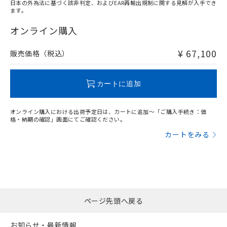
日本の外為法に基づく該非判定、およびEAR再輸出規制に関する見解が入手でき
ます。
"対応済み"や非含有の記載がされた商品であっても、流通
在庫等で未対応品が混在する可能性があります。
オンライン購入
非含有品が必要な際は、弊社営業部門もしくは販売店へお
問い合わせください。
¥ 67,100
販売価格（税込）
この製品のRoHS/REACH対応状況ページへ
カートに追加
オンライン購入における出荷予定日は、カートに追加～「ご購入手続き：価
格・納期の確認」画面にてご確認ください。
カートをみる
ページ先頭へ戻る
お知らせ・最新情報