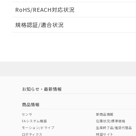
RoHS/REACH対応状況
規格認証/適合状況
EU RoHS
注意事項・凡例
UL認証
CSA認証
CEマーキング
Yes
Yes
No
対応状況
対応予定月
※1
※2
対応済み
LR型式承認
DNV型式承認
BV型式承認
KR
（イギリス
（ノルウェー
（フランス
（
お知らせ・最新情報
中国 RoHS
注意事項・凡例
船舶規格）
船舶規格）
船舶規格）
船
商品情報
No
No
No
No
中国 RoHS表
※1 ※2
センサ
新商品情報
FAシステム機器
在庫状況/標準価格
Pb
Hg
Cd
Cr(V
モーション/ドライブ
生産終了品/推奨代替品
ロボティクス
特設サイト