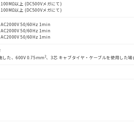
明書（当社基準）
00MΩ以上 (DC500Vメガにて)
日時点で非含有を証明するもので、過去に遡って非含有を証明するも
00MΩ以上 (DC500Vメガにて)
令のフタル酸エステル類４物質の対応では、対応完了までの期間は出
備考欄に対応日を記載しておりました。
000V 50/60Hz 1min
品への在庫切替を完了していることから、特段のことがない限り、20
000V 50/60Hz 1min
す。
000V 50/60Hz 1min
下
2
した、600V 0.75mm
、3芯 キャブタイヤ・ケーブルを使用した場