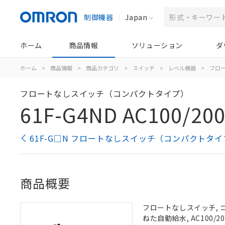
制御機器
Japan
ホーム
商品情報
ソリューション
ダ
ホーム
>
商品情報
>
商品カテゴリ
>
スイッチ
>
レベル機器
>
フロ
フロートなしスイッチ（コンパクトタイプ）
61F-G4ND AC100/20
61F-G□N フロートなしスイッチ（コンパクトタイ
商品概要
フロートなしスイッチ, 
ねた自動給水, AC100/20