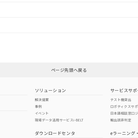
情報更新：2
情報更新：
CCC認証
電波法
N/A
N/A
非含有証明書
※3
ページ先頭へ戻る
ダウンロードはこちら
型式承認
NK型式承認
ABS型式承認
韓国
（日本
（アメリカ
ソリューション
サービスサポ
舶規格）
船舶規格）
船舶規格）
解決提案
テスト機貸出
事例
ロボティクスサ
No
No
イベント
日本語相談窓口
現場データ活用サービスi-BELT
輸出該非判定
I)
PBBs
PBDEs
DBP
ダウンロードセンタ
eラーニング
この製品の規格認証/適合