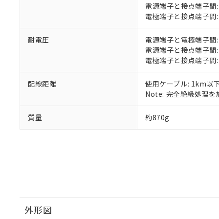
51物質の非含有証
電源端子と接点端子間: 1
※本証明書は発行
電極端子と接点端子間: 1
また、RoHS指
混在することから
耐電圧
電源端子と電極端子間: AC2
既に当社にて対応
電源端子と接点端子間: AC2
り割愛しておりま
電極端子と接点端子間: AC2
配線距離
使用ケーブル: 1km以
Note: 完全絶縁処理を施
質量
約870g
外形図