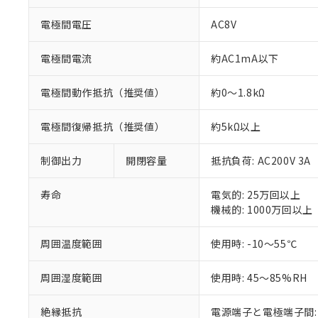
※1 中国RoHS
仕入先様の事情に
があります。
電極間電圧
AC8V
以下の条件をお読
「○」：最大均質
「×」：最大均質
本サービスは
当社は、これ
*EU RoHS指令（10物
電極間電流
約AC1mA以下
「－」：未確認で
鉛(Pb) 1000ppm以下、
くものです。
う）を輸出ま
記
説明
六価クロム(Cr(Ⅵ)) 1
当社制御機器
などの必要な
フタル酸ビス(2-エチルヘ
号
電極間動作抵抗（推奨値）
約0～1.8kΩ
*中国RoHS10物質の基準値 
ル（DBP） 1000ppm
在庫状況およ
当社は規制貨
Pb(鉛) :1000ppm、 Hg
但し、RoHS指令で産
のであり、閲
ます。
Cr(Ⅵ)(六価クロム) : 
フタル酸エステル類の４
○
一定数以
DBP(フタル酸ジブチル) :
電極間復帰抵抗（推奨値）
約5kΩ以上
い。
当社は貴社製
DEHP(フタル酸ビス(2-エ
正式な納期状
置等に一切使
当社販売員に
※2 対応予定月
△
一定数に
当社は、貴社
制御出力
開閉容量
抵抗負荷: AC200V 3A
オムロン制御
また当社は、
※2 環境保護使
在庫状況およ
部品在庫の切り替
たしません。
－
在庫なし
寿命
電気的: 25万回以上
す。
「ｅ」：有害物質
機器販売
機械的: 1000万回以上
マイパーツ機
「10」：通常の
ている必要が
味します。
空
受注生産
周囲温度範囲
使用時: -10～55℃
お客様が当ウ
※3 非含有証明
「－」：未確認で
白
が、当社の製
さい。
周囲湿度範囲
使用時: 45～85%RH
下記の非含有証明
※当社の共同
いる法人を指
EU RoHS指令（
絶縁抵抗
電源端子と電極端子間: 1