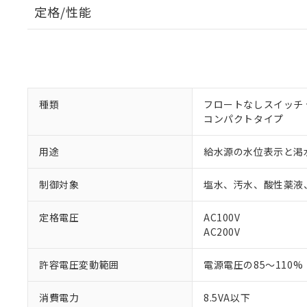
定格/性能
種類
フロートなしスイッチ
コンパクトタイプ
用途
給水源の水位表示と渇
制御対象
塩水、汚水、酸性薬液
※1 対応状況
定格電圧
AC100V
AC200V
対応済み：EU
対応予定：EU R
許容電圧変動範囲
電源電圧の85～110%
対応予定なし：EU
調査・確認中：EU
ご利用条件
消費電力
8.5VA以下
非該当品：ライセ