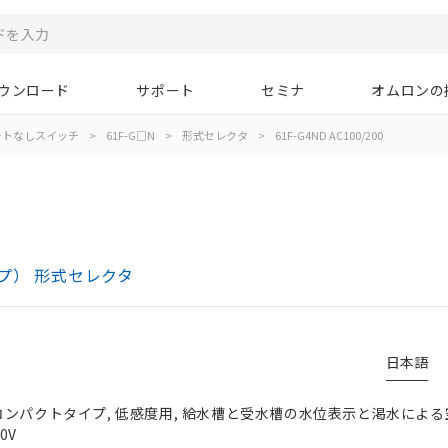
ウンロード
サポート
セミナ
オムロンの
ートなしスイッチ
>
61F-G□N
>
形式セレクタ
>
61F-G4ND AC100/200
0
プ） 形式セレクタ
日本語
コンパクトタイプ, 低感度用, 給水槽と受水槽の水位表示と渇水によ
0V