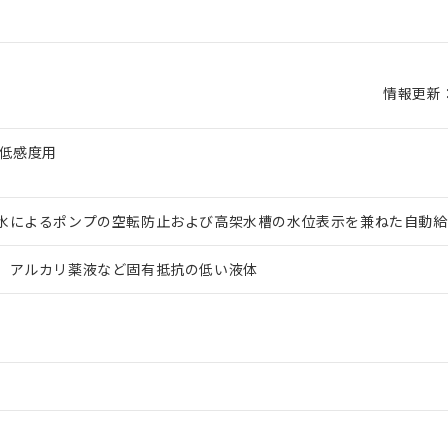
情報更新：2
 低感度用
水によるポンプの空転防止および高架水槽の水位表示を兼ねた自動給
、アルカリ薬液など固有抵抗の低い液体
 RoHS指令（10物質）の非含有に対応した製品が提供可能な商品です
oHS指令（10物質）の非含有に対応した製品に切り替える予定のある
 RoHS指令（10物質）の非含有に非対応の商品で、対応品を出す予
 RoHS指令（10物質）の非含有の対応状況を調査中または確認中の
ンス料など無形物で、有害物質有無と関係のない商品です。