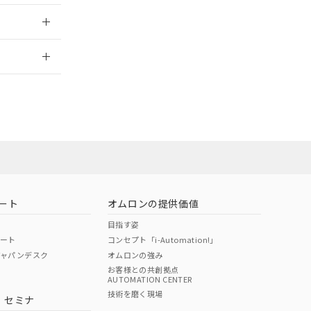
024/08/08
2026/7/29
ート
オムロンの提供価値
目指す姿
ポート
コンセプト「i-Automation!」
ジャパンデスク
オムロンの強み
お客様との共創拠点
AUTOMATION CENTER
DIBP
BBP
DEHP
環境保護
技術を磨く現場
・セミナ
状況ページへ
使用期限