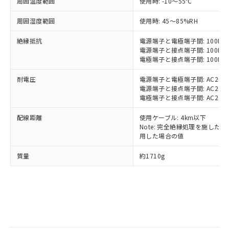
す。
周囲温度範囲
使用時: -10～55℃
基準値以下であることを示します。
害物質有無と関係のない商品です。
当社制御機器事業取扱商品の中には、
「×」：最大均質材料含有率が中国RoHSの
仕入先様の事情により、非含有部品として
周囲湿度範囲
使用時: 45～85%RH
本サービスの対象外となる商品もある
基準値を超えていることを示します。
いたものが、含有品と判明した場合などや
当社は、これら貴社製品のうち、外国
ことをご了承ください。
「－」：未確認です。当社販売部門へお問
むを得ず変更することがあります。
為替および外国貿易法に定める商品
絶縁抵抗
電源端子と電極端子間: 100MΩ以
在庫状況および標準価格照会結果は、
い合わせください。
電源端子と接点端子間: 100MΩ以
（以下｢規制貨物等」という）を輸出
記載している更新日時点での社内デー
電極端子と接点端子間: 100MΩ以
*EU RoHS指令（10物質）：
または国外への提供する場合は、日本
記
タに基づき作成されるものであり、閲
説明
鉛(Pb) 1000ppm以下、 水銀(Hg) 1000ppm以下、 カド
*中国RoHS10物質の基準値 (GB/T26572)：
国政府の輸出許可(または役務取引許
号
覧された時点での実際の在庫および標
ミウム(Cd) 100ppm以下、
Pb(鉛) :1000ppm、 Hg(水銀) : 1000ppm、 Cd(カドミウ
耐電圧
電源端子と電極端子間: AC2000V 
可)を取得するなどの必要な手続きを
六価クロム(Cr(Ⅵ)) 1000ppm以下、ポリ臭化ビフェニル
ム) : 100ppm、
準価格とは異なる場合があることをご
電源端子と接点端子間: AC2000V 
類(PBB) 1000ppm以下、ポリ臭化ジフェニルエーテル類
Cr(Ⅵ)(六価クロム) : 1000ppm、 PBBs(ポリ臭化ビフェ
とります。
了承ください。
電極端子と接点端子間: AC2000V 
(PBDE) 1000ppm以下、フタル酸ビス(2-エチルヘキシ
○
一定数以上の在庫あり
ニル類) : 1000ppm、 PBDEs(ポリ臭化ジフェニルエーテ
当社は規制貨物を破棄する場合は、完
ル) (DEHP)(別名：DOP) 1000ppm以下、フタル酸ブチ
正式な納期状況および標準価格はお客
ル類) : 1000ppm、
ルベンジル（BBP） 1000ppm以下、フタル酸ジブチル
全に破砕するなど、違法に輸出されな
DBP(フタル酸ジブチル) : 1000ppm、 DIBP(フタル酸ジ
配線距離
使用ケーブル: 4km以下
様のお取引先、またはお客様担当のオ
（DBP） 1000ppm以下、フタル酸ジイソブチル
イソブチル) : 1000ppm、 BBP(フタル酸ブチルベンジ
△
一定数には満たないが在庫あり
いよう必要な手段を講じます。
Note: 完全絶縁処理を施した、60
ムロン制御機器販売店・当社販売員に
(DIBP) 1000ppm以下
ル) : 1000ppm、
用した場合の値
当社は貴社製品を、核兵器、ミサイ
但し、RoHS指令で産業用監視および制御機器に対する
DEHP(フタル酸ビス(2-エチルヘキシル)) : 1000ppm
ご相談ください。
適用除外項目は除く。
ル、化学兵器、生物兵器またはその他
－
在庫なし(最新の在庫状況につ
オムロン制御機器販売店や当社販売拠
フタル酸エステル類の４物質については閾値を超える意
質量
約1710g
武器並びにこれらの製造装置等に一切
いては、お客様のお取引先、ま
図的な使用がないことを確認しています。
点は「
販売ネットワーク
」をご確認
※2 環境保護使用期限
使用いたしません。
たはお客様担当のオムロン制御
ください。
当社は、貴社製品を第三者に販売する
機器販売店・当社販売員にご確
在庫状況および標準価格結果を当社の
※2 対応予定月
「ｅ」：有害物質（10物質）のすべてが基
場合は、上記1、2および3の内容を当
認ください)
事前の承諾なく第三者に漏洩または開
準値以下であることを示します。
該第三者に通知します。また当社は、
示しないようお願いします。
部品在庫の切り替え状況などにより、予定
「10」：通常の使用状況下において有害物
販売先および販売に係わる関係者が違
マイパーツ機能（部品リスト作成サー
空
受注生産機種、また在庫状況の
月が前後することがあります。
質が外部に漏えいし、環境に深刻な影響を
法に輸出するおそれがある場合は、取
ビス）をご利用いただくには、I-Web
白
情報を公開していない機種