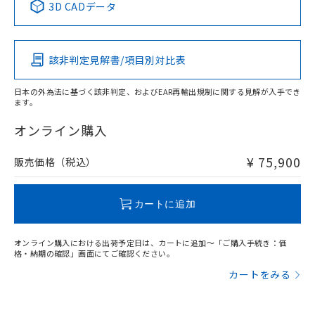
3D CADデータ
この製品の規格認証/適合状況ページへ
Pb
Hg
Cd
Cr(VI)
その他の認証はこちらのページからご検索ください
該非判定見解書/項目別対比表
X
O
O
O
日本の外為法に基づく該非判定、およびEAR再輸出規制に関する見解が入手でき
ます。
"対応済み"や非含有の記載がされた商品であっても、流通
在庫等で未対応品が混在する可能性があります。
オンライン購入
非含有品が必要な際は、弊社営業部門もしくは販売店へお
問い合わせください。
¥ 75,900
販売価格（税込）
この製品のRoHS/REACH対応状況ページへ
カートに追加
オンライン購入における出荷予定日は、カートに追加～「ご購入手続き：価
格・納期の確認」画面にてご確認ください。
カートをみる