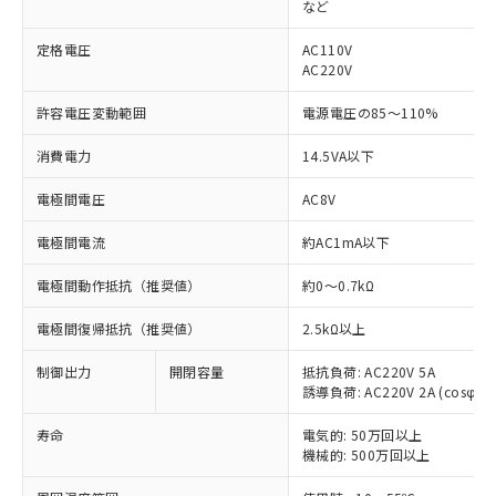
など
定格電圧
AC110V
AC220V
許容電圧変動範囲
電源電圧の85～110%
消費電力
14.5VA以下
※1 対応状況
電極間電圧
AC8V
対応済み：EU RoHS指令（10物質）の
非含有に対応した製品が提供可能な商品で
電極間電流
約AC1mA以下
す。
対応予定：EU RoHS指令（10物質）の非含
電極間動作抵抗（推奨値）
約0～0.7kΩ
ご利用条件
有に対応した製品に切り替える予定のある
商品です。
電極間復帰抵抗（推奨値）
2.5kΩ以上
対応予定なし：EU RoHS指令（10物質）の
以下の条件をお読みいただき、同意のうえ
非含有に非対応の商品で、対応品を出す予
制御出力
開閉容量
抵抗負荷: AC220V 5A
ご利用ください。
定はありません。
誘導負荷: AC220V 2A (cosφ=0.
調査・確認中：EU RoHS指令（10物質）の
本サービスは、当社制御機器事業取扱
※1 中国RoHS○×表
寿命
電気的: 50万回以上
非含有の対応状況を調査中または確認中の
商品の当社在庫状況および標準価格
機械的: 500万回以上
商品です。
(税抜)を提供させていただくもので
「○」：最大均質材料含有率が中国RoHSの
非該当品：ライセンス料など無形物で、有