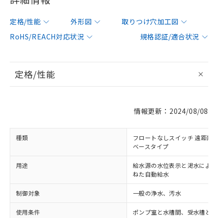
定格/性能
外形図
取りつけ穴加工図
RoHS/REACH対応状況
規格認証/適合状況
定格/性能
情報更新：2024/08/08
種類
フロートなしスイッチ 遠距離配
ベースタイプ
用途
給水源の水位表示と渇水による
ねた自動給水
制御対象
一般の浄水、汚水
使用条件
ポンプ室と水槽間、受水槽と給