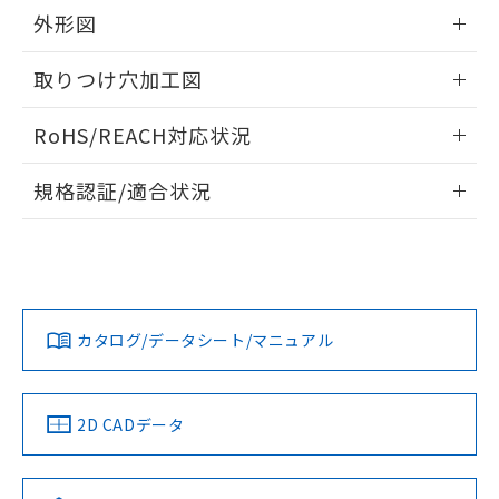
及ぼさない年数を意味します。
り引きをいたしません。
メンバーズにご登録されている必要が
外形図
「－」：未確認です。当社販売部門へお問
あります。
い合わせください。
お客様が当ウェブサイト上で当社にご
情報更新：2024/08/08
取りつけ穴加工図
※3 非含有証明書ダウンロード
登録された部品リストについて、当社
および当社の共同利用者が、当社の製
情報更新：2024/08/08
下記の非含有証明書をダウンロードするこ
RoHS/REACH対応状況
品・サービスに関するお客様との取
とができます。
合意する
キャンセル
引・商談に必要な範囲で利用すること
情報更新：2026/7/29
をご了承ください。
規格認証/適合状況
EU RoHS指令（10物質）の非含有証明書
※当社の共同利用者とは、
"個人情報
51物質の非含有証明書（当社基準）
EU RoHS
注意事項・凡例
の共同利用に関して"
の「1.共同利
※本証明書は発行日時点で非含有を証明す
UL認証
CSA認証
CEマーキング
用者の範囲」に記載されている法人を
るもので、過去に遡って非含有を証明する
指します。
No
No
No
ものではありません。
対応状況
対応予定月
※1
※2
また、RoHS指令のフタル酸エステル類４
物質の対応では、対応完了までの期間は出
カタログ/データシート/マニュアル
対応済み
荷製品に未対応品が混在することから備考
LR型式承認
DNV型式承認
BV型式承認
KR型式承
欄に対応日を記載しておりました。
（イギリス
（ノルウェー
（フランス
（韓国
既に当社にて対応品への在庫切替を完了
船舶規格）
船舶規格）
船舶規格）
船舶規格
中国 RoHS
注意事項・凡例
2D CADデータ
していることから、特段のことがない限
り、2022年1月12日より割愛しておりま
No
No
No
No
す。
中国 RoHS表
※1 ※2