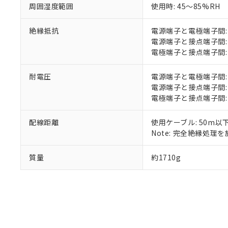
さい。
下記の非含有証明
周囲湿度範囲
使用時: 45～85%RH
※当社の共同
いる法人を指
EU RoHS指令（
絶縁抵抗
電源端子と電極端子間: 1
51物質の非含有証
電源端子と接点端子間: 1
※本証明書は発行
電極端子と接点端子間: 1
また、RoHS指
混在することから
耐電圧
電源端子と電極端子間: AC2
既に当社にて対応
電源端子と接点端子間: AC2
り割愛しておりま
電極端子と接点端子間: AC2
配線距離
使用ケーブル: 50m以
Note: 完全絶縁処理を施
質量
約1710g