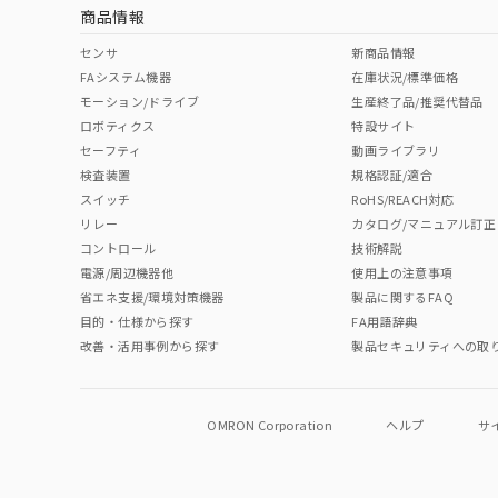
商品情報
No
No
No
No
中国 RoHS表
※1 ※2
センサ
新商品情報
FAシステム機器
在庫状況/標準価格
Pb
Hg
Cd
Cr(V
モーション/ドライブ
生産終了品/推奨代替品
ロボティクス
特設サイト
セーフティ
動画ライブラリ
検査装置
規格認証/適合
X
O
O
O
スイッチ
RoHS/REACH対応
リレー
カタログ/マニュアル訂正
コントロール
技術解説
"対応済み"や非含有の記載がされた商品であっても、流通
電源/周辺機器他
使用上の注意事項
非含有品が必要な際は、弊社営業部門もしくは販売店へお
省エネ支援/環境対策機器
製品に関するFAQ
目的・仕様から探す
FA用語辞典
改善・活用事例から探す
製品セキュリティへの取
OMRON Corporation
ヘルプ
サ