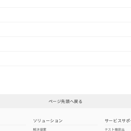
情報更新：2
情報更新：2
情報更新：
CCC認証
電波法
N/A
N/A
非含有証明書
※3
ページ先頭へ戻る
ダウンロードはこちら
型式承認
NK型式承認
ABS型式承認
韓国
（日本
（アメリカ
ソリューション
サービスサポ
舶規格）
船舶規格）
船舶規格）
解決提案
テスト機貸出