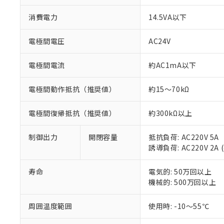
対応予定なし：EU
調査・確認中：EU
ご利用条件
消費電力
14.5VA以下
非該当品：ライセ
※1 中国RoHS
仕入先様の事情に
電極間電圧
AC24V
があります。
以下の条件をお読
「○」：最大均質
「×」：最大均質
電極間電流
約AC1mA以下
本サービスは
当社は、これ
*EU RoHS指令（10物
「－」：未確認で
鉛(Pb) 1000ppm以下、
くものです。
う）を輸出ま
記
説明
六価クロム(Cr(Ⅵ)) 1
当社制御機器
電極間動作抵抗（推奨値）
約15～70kΩ
などの必要な
フタル酸ビス(2-エチルヘ
号
*中国RoHS10物質の基準値 
ル（DBP） 1000ppm
在庫状況およ
当社は規制貨
Pb(鉛) :1000ppm、 Hg
但し、RoHS指令で産
のであり、閲
ます。
Cr(Ⅵ)(六価クロム) : 
電極間復帰抵抗（推奨値）
約300kΩ以上
フタル酸エステル類の４
○
一定数以
DBP(フタル酸ジブチル) :
い。
当社は貴社製
DEHP(フタル酸ビス(2-エ
正式な納期状
置等に一切使
制御出力
開閉容量
抵抗負荷: AC220V 5A
当社販売員に
※2 対応予定月
△
一定数に
当社は、貴社
誘導負荷: AC220V 2A (
オムロン制御
また当社は、
※2 環境保護使
在庫状況およ
部品在庫の切り替
たしません。
－
在庫なし
寿命
電気的: 50万回以上
す。
「ｅ」：有害物質
機器販売
機械的: 500万回以上
マイパーツ機
「10」：通常の
ている必要が
味します。
空
受注生産
お客様が当ウ
※3 非含有証明
周囲温度範囲
使用時: -10～55℃
「－」：未確認で
白
が、当社の製