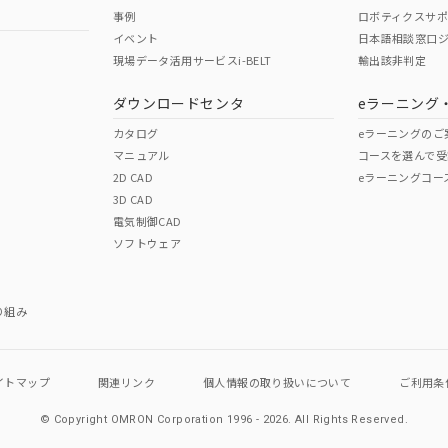
事例
ロボティクスサ
No
No
イベント
日本語相談窓口
現場データ活用サービスi-BELT
輸出該非判定
I)
PBBs
PBDEs
DBP
ダウンロードセンタ
eラーニング
この製品の規格認証/適合
その他の認証はこちらのページからご
カタログ
eラーニングのご
マニュアル
コースを選んで受
O
O
O
2D CAD
eラーニングコー
3D CAD
電気制御CAD
在庫等で未対応品が混在する可能性があります。
ソフトウェア
問い合わせください。
この製品のRoHS/REACH対応
り組み
イトマップ
関連リンク
個人情報の
取り扱いについて
ご利用条
© Copyright OMRON Corporation 1996 - 2026.
All Rights Reserved.