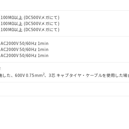
書をダウンロードすることができます。
利用者とは、
"個人情報の共同利用に関して"
の「1.共同利用者の
します。
10物質）の非含有証明書
00MΩ以上 (DC500Vメガにて)
明書（当社基準）
00MΩ以上 (DC500Vメガにて)
日時点で非含有を証明するもので、過去に遡って非含有を証明するも
00MΩ以上 (DC500Vメガにて)
令のフタル酸エステル類４物質の対応では、対応完了までの期間は出
備考欄に対応日を記載しておりました。
000V 50/60Hz 1min
品への在庫切替を完了していることから、特段のことがない限り、20
000V 50/60Hz 1min
す。
000V 50/60Hz 1min
下
2
した、600V 0.75mm
、3芯 キャブタイヤ・ケーブルを使用した場