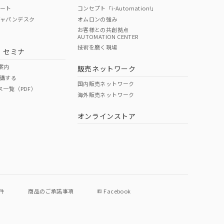
ポート
コンセプト「i-Automation!」
ジャパンデスク
オムロンの強み
お客様との共創拠点
AUTOMATION CENTER
DIBP
BBP
DEHP
環境保護
技術を磨く現場
・セミナ
状況ページへ
使用期限
検索ください
案内
販売ネットワーク
講する
O
O
O
10
国内販売ネットワーク
ス一覧（PDF）
海外販売ネットワーク
オンラインストア
状況ページへ
件
商品のご承諾事項
Facebook