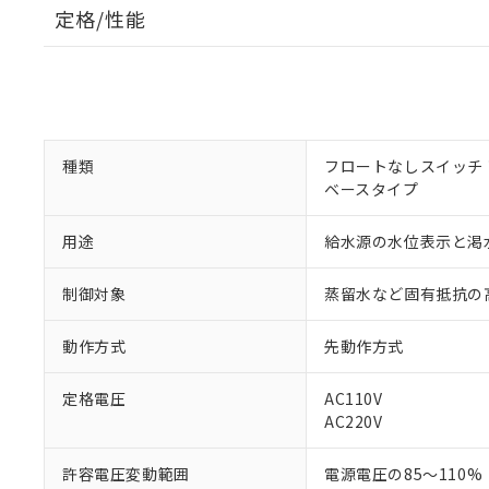
定格/性能
種類
フロートなしスイッチ
ベースタイプ
用途
給水源の水位表示と渇
制御対象
蒸留水など固有抵抗の
動作方式
先動作方式
定格電圧
AC110V
※1 対応状況
AC220V
対応済み：EU
許容電圧変動範囲
電源電圧の85～110%
対応予定：EU R