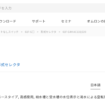
ウンロード
サポート
セミナ
オムロンの
ートなしスイッチ
>
61F-G□
>
形式セレクタ
>
61F-G4H AC110/220
形式セレクタ
日本語
ベースタイプ, 高感度用, 給水槽と受水槽の水位表示と渇水による空