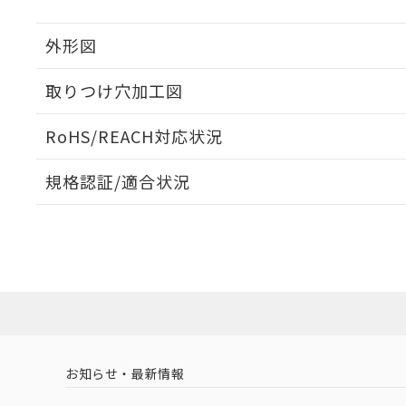
外形図
取りつけ穴加工図
RoHS/REACH対応状況
規格認証/適合状況
EU RoHS
注意事項・凡例
UL認証
CSA認証
CEマーキング
No
No
No
対応状況
対応予定月
※1
※2
対応済み
LR型式承認
DNV型式承認
BV型式承認
KR
（イギリス
（ノルウェー
（フランス
（
お知らせ・最新情報
中国 RoHS
注意事項・凡例
船舶規格）
船舶規格）
船舶規格）
船