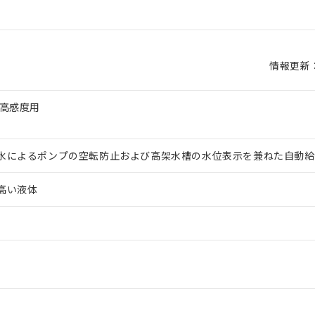
情報更新：2
 高感度用
水によるポンプの空転防止および高架水槽の水位表示を兼ねた自動給
高い液体
 RoHS指令（10物質）の非含有に対応した製品が提供可能な商品です
oHS指令（10物質）の非含有に対応した製品に切り替える予定のある