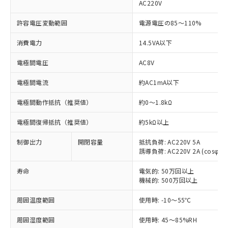
AC220V
許容電圧変動範囲
電源電圧の85～110%
消費電力
14.5VA以下
※1 対応状況
電極間電圧
AC8V
対応済み：EU RoHS指令（10物質）の
電極間電流
約AC1mA以下
非含有に対応した製品が提供可能な商品で
す。
電極間動作抵抗（推奨値）
約0～1.8kΩ
対応予定：EU RoHS指令（10物質）の非含
ご利用条件
電極間復帰抵抗（推奨値）
約5kΩ以上
有に対応した製品に切り替える予定のある
商品です。
制御出力
開閉容量
抵抗負荷: AC220V 5A
対応予定なし：EU RoHS指令（10物質）の
誘導負荷: AC220V 2A (cosφ=0.
以下の条件をお読みいただき、同意のうえ
非含有に非対応の商品で、対応品を出す予
ご利用ください。
定はありません。
寿命
電気的: 50万回以上
調査・確認中：EU RoHS指令（10物質）の
機械的: 500万回以上
本サービスは、当社制御機器事業取扱
※1 中国RoHS○×表
非含有の対応状況を調査中または確認中の
商品の当社在庫状況および標準価格
商品です。
周囲温度範囲
使用時: -10～55℃
(税抜)を提供させていただくもので
「○」：最大均質材料含有率が中国RoHSの
非該当品：ライセンス料など無形物で、有
す。
基準値以下であることを示します。
害物質有無と関係のない商品です。
周囲湿度範囲
使用時: 45～85%RH
当社制御機器事業取扱商品の中には、