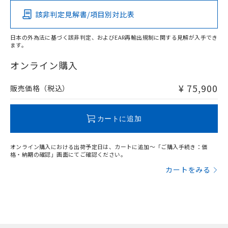
該非判定見解書/項目別対比表
X
O
O
O
日本の外為法に基づく該非判定、およびEAR再輸出規制に関する見解が入手でき
ます。
"対応済み"や非含有の記載がされた商品であっても、流通
在庫等で未対応品が混在する可能性があります。
オンライン購入
非含有品が必要な際は、弊社営業部門もしくは販売店へお
問い合わせください。
¥ 75,900
販売価格（税込）
この製品のRoHS/REACH対応状況ページへ
カートに追加
オンライン購入における出荷予定日は、カートに追加～「ご購入手続き：価
格・納期の確認」画面にてご確認ください。
カートをみる