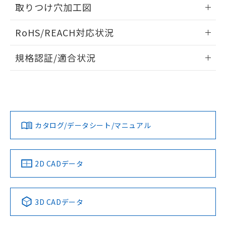
情報更新：2024/08/08
あります。
取りつけ穴加工図
い合わせください。
お客様が当ウェブサイト上で当社にご
※3 非含有証明書ダウンロード
登録された部品リストについて、当社
情報更新：2024/08/08
RoHS/REACH対応状況
および当社の共同利用者が、当社の製
下記の非含有証明書をダウンロードするこ
品・サービスに関するお客様との取
情報更新：2026/7/29
とができます。
規格認証/適合状況
合意する
キャンセル
引・商談に必要な範囲で利用すること
をご了承ください。
EU RoHS
注意事項・凡例
EU RoHS指令（10物質）の非含有証明書
※当社の共同利用者とは、
"個人情報
UL認証
CSA認証
CEマーキング
51物質の非含有証明書（当社基準）
の共同利用に関して"
の「1.共同利
※本証明書は発行日時点で非含有を証明す
用者の範囲」に記載されている法人を
No
No
No
るもので、過去に遡って非含有を証明する
対応状況
対応予定月
※1
※2
指します。
ものではありません。
カタログ/データシート/マニュアル
また、RoHS指令のフタル酸エステル類４
対応済み
物質の対応では、対応完了までの期間は出
LR型式承認
DNV型式承認
BV型式承認
KR型式承
荷製品に未対応品が混在することから備考
（イギリス
（ノルウェー
（フランス
（韓国
欄に対応日を記載しておりました。
船舶規格）
船舶規格）
船舶規格）
船舶規格
中国 RoHS
注意事項・凡例
2D CADデータ
既に当社にて対応品への在庫切替を完了
No
No
No
No
していることから、特段のことがない限
り、2022年1月12日より割愛しておりま
中国 RoHS表
※1 ※2
す。
3D CADデータ
この製品の規格認証/適合状況ページへ
Pb
Hg
Cd
Cr(VI)
その他の認証はこちらのページからご検索ください