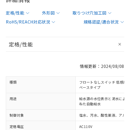
定格/性能
外形図
取りつけ穴加工図
RoHS/REACH対応状況
規格認証/適合状況
定格/性能
情報更新：2024/08/08
種類
フロートなしスイッチ 低感度
ベースタイプ
用途
給水源の水位表示と渇水による
ねた自動給水
制御対象
塩水、汚水、酸性薬液、アルカ
定格電圧
AC110V