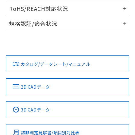
い合わせください。
お客様が当ウェブサイト上で当社にご
ログイン/会員登録いただくと、CADデータをダウンロー
※3 非含有証明書ダウンロード
RoHS/REACH対応状況
登録された部品リストについて、当社
ドすることができます。
および当社の共同利用者が、当社の製
情報更新：2026/7/29
下記の非含有証明書をダウンロードするこ
品・サービスに関するお客様との取
規格認証/適合状況
とができます。
合意する
キャンセル
引・商談に必要な範囲で利用すること
ログイン/会員登録
EU RoHS
注意事項・凡例
をご了承ください。
UL認証
CSA認証
CEマーキング
EU RoHS指令（10物質）の非含有証明書
※当社の共同利用者とは、
"個人情報
51物質の非含有証明書（当社基準）
の共同利用に関して"
の「1.共同利
Yes
Yes
No
※本証明書は発行日時点で非含有を証明す
対応状況
対応予定月
※1
※2
用者の範囲」に記載されている法人を
ダウンロードデータをご利用いただく前に、以下を必ずお読
るもので、過去に遡って非含有を証明する
指します。
みください。
カタログ/データシート/マニュアル
ものではありません。
対応済み
ソフトウェアの使用条件
また、RoHS指令のフタル酸エステル類４
LR型式承認
DNV型式承認
BV型式承認
KR型式承
物質の対応では、対応完了までの期間は出
（イギリス
（ノルウェー
（フランス
（韓国
荷製品に未対応品が混在することから備考
船舶規格）
船舶規格）
船舶規格）
船舶規格
中国 RoHS
注意事項・凡例
2D CADデータ
欄に対応日を記載しておりました。
既に当社にて対応品への在庫切替を完了
No
No
No
No
していることから、特段のことがない限
中国 RoHS表
※1 ※2
り、2022年1月12日より割愛しておりま
3D CADデータ
す。
この製品の規格認証/適合状況ページへ
Pb
Hg
Cd
Cr(VI)
その他の認証はこちらのページからご検索ください
該非判定見解書/項目別対比表
X
O
O
O