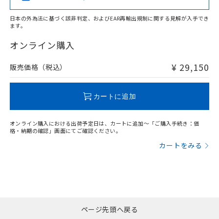
日本の外為法に基づく該非判定、およびEAR再輸出規制に関する見解が入手でき
ます。
"対応済み"や非含有の記載がされた商品であっても、流通
在庫等で未対応品が混在する可能性があります。
オンライン購入
非含有品が必要な際は、弊社営業部門もしくは販売店へお
問い合わせください。
¥ 29,150
販売価格（税込）
この製品のRoHS/REACH対応状況ページへ
カートに追加
オンライン購入における出荷予定日は、カートに追加～「ご購入手続き：価
格・納期の確認」画面にてご確認ください。
カートをみる
ページ先頭へ戻る