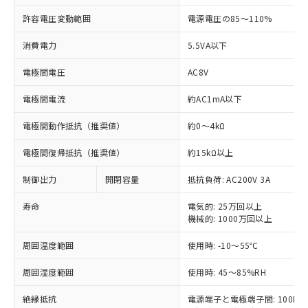
許容電圧変動範囲
電源電圧の85～110%
消費電力
5.5VA以下
※1 対応状況
電極間電圧
AC8V
対応済み：EU RoHS指令（10物質）の
電極間電流
約AC1mA以下
非含有に対応した製品が提供可能な商品で
す。
電極間動作抵抗（推奨値）
約0～4kΩ
対応予定：EU RoHS指令（10物質）の非含
ご利用条件
電極間復帰抵抗（推奨値）
約15kΩ以上
有に対応した製品に切り替える予定のある
商品です。
制御出力
開閉容量
抵抗負荷: AC200V 3A
対応予定なし：EU RoHS指令（10物質）の
以下の条件をお読みいただき、同意のうえ
非含有に非対応の商品で、対応品を出す予
寿命
電気的: 25万回以上
ご利用ください。
定はありません。
機械的: 1000万回以上
調査・確認中：EU RoHS指令（10物質）の
本サービスは、当社制御機器事業取扱
※1 中国RoHS○×表
非含有の対応状況を調査中または確認中の
周囲温度範囲
使用時: -10～55℃
商品の当社在庫状況および標準価格
商品です。
(税抜)を提供させていただくもので
「○」：最大均質材料含有率が中国RoHSの
非該当品：ライセンス料など無形物で、有
周囲湿度範囲
使用時: 45～85%RH
す。
基準値以下であることを示します。
害物質有無と関係のない商品です。
当社制御機器事業取扱商品の中には、
「×」：最大均質材料含有率が中国RoHSの
仕入先様の事情により、非含有部品として
絶縁抵抗
電源端子と電極端子間: 100MΩ以
本サービスの対象外となる商品もある