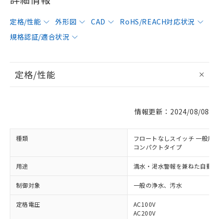
定格/性能
外形図
CAD
RoHS/REACH対応状況
規格認証/適合状況
定格/性能
情報更新：2024/08/08
種類
フロートなしスイッチ 一般用
コンパクトタイプ
用途
満水・渇水警報を兼ねた自動給
制御対象
一般の浄水、汚水
定格電圧
AC100V
AC200V