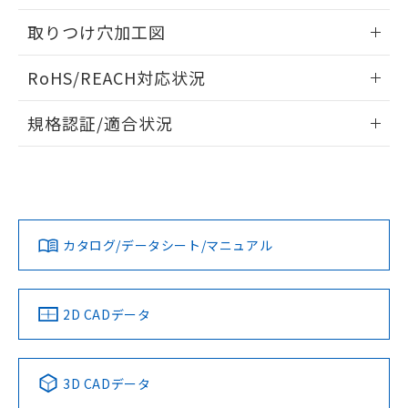
「－」：未確認です。当社販売部門へお問
あります。
情報更新：2024/08/08
い合わせください。
取りつけ穴加工図
お客様が当ウェブサイト上で当社にご
※3 非含有証明書ダウンロード
登録された部品リストについて、当社
情報更新：2024/08/08
および当社の共同利用者が、当社の製
RoHS/REACH対応状況
下記の非含有証明書をダウンロードするこ
品・サービスに関するお客様との取
とができます。
情報更新：2026/7/29
合意する
キャンセル
引・商談に必要な範囲で利用すること
規格認証/適合状況
をご了承ください。
EU RoHS指令（10物質）の非含有証明書
EU RoHS
注意事項・凡例
※当社の共同利用者とは、
"個人情報
51物質の非含有証明書（当社基準）
UL認証
CSA認証
CEマーキング
の共同利用に関して"
の「1.共同利
※本証明書は発行日時点で非含有を証明す
用者の範囲」に記載されている法人を
るもので、過去に遡って非含有を証明する
No
No
No
指します。
対応状況
対応予定月
※1
※2
ものではありません。
また、RoHS指令のフタル酸エステル類４
カタログ/データシート/マニュアル
対応済み
物質の対応では、対応完了までの期間は出
LR型式承認
DNV型式承認
BV型式承認
KR型式承
荷製品に未対応品が混在することから備考
（イギリス
（ノルウェー
（フランス
（韓国
欄に対応日を記載しておりました。
船舶規格）
船舶規格）
船舶規格）
船舶規格
中国 RoHS
注意事項・凡例
2D CADデータ
既に当社にて対応品への在庫切替を完了
していることから、特段のことがない限
No
No
No
No
り、2022年1月12日より割愛しておりま
中国 RoHS表
※1 ※2
す。
3D CADデータ
この製品の規格認証/適合状況ページへ
Pb
Hg
Cd
Cr(VI)