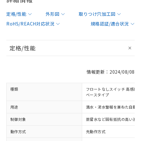
定格/性能
外形図
取りつけ穴加工図
RoHS/REACH対応状況
規格認証/適合状況
定格/性能
情報更新：2024/08/08
種類
フロートなしスイッチ 高感度
ベースタイプ
用途
満水・渇水警報を兼ねた自動給
制御対象
蒸留水など固有抵抗の高い液体
動作方式
先動作方式