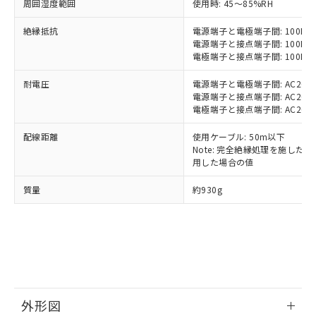
当社制御機器事業取扱商品の中には、
周囲湿度範囲
使用時: 45～85%RH
「×」：最大均質材料含有率が中国RoHSの
仕入先様の事情により、非含有部品として
本サービスの対象外となる商品もある
基準値を超えていることを示します。
いたものが、含有品と判明した場合などや
当社は、これら貴社製品のうち、外国
絶縁抵抗
電源端子と電極端子間: 100MΩ以
ことをご了承ください。
「－」：未確認です。当社販売部門へお問
むを得ず変更することがあります。
為替および外国貿易法に定める商品
電源端子と接点端子間: 100MΩ以
在庫状況および標準価格照会結果は、
い合わせください。
電極端子と接点端子間: 100MΩ以
（以下｢規制貨物等」という）を輸出
記載している更新日時点での社内デー
*EU RoHS指令（10物質）：
または国外への提供する場合は、日本
記
タに基づき作成されるものであり、閲
説明
鉛(Pb) 1000ppm以下、 水銀(Hg) 1000ppm以下、 カド
*中国RoHS10物質の基準値 (GB/T26572)：
耐電圧
電源端子と電極端子間: AC2000V 
国政府の輸出許可(または役務取引許
号
覧された時点での実際の在庫および標
ミウム(Cd) 100ppm以下、
Pb(鉛) :1000ppm、 Hg(水銀) : 1000ppm、 Cd(カドミウ
電源端子と接点端子間: AC2000V 
可)を取得するなどの必要な手続きを
六価クロム(Cr(Ⅵ)) 1000ppm以下、ポリ臭化ビフェニル
ム) : 100ppm、
準価格とは異なる場合があることをご
電極端子と接点端子間: AC2000V 
類(PBB) 1000ppm以下、ポリ臭化ジフェニルエーテル類
Cr(Ⅵ)(六価クロム) : 1000ppm、 PBBs(ポリ臭化ビフェ
とります。
了承ください。
(PBDE) 1000ppm以下、フタル酸ビス(2-エチルヘキシ
○
一定数以上の在庫あり
ニル類) : 1000ppm、 PBDEs(ポリ臭化ジフェニルエーテ
当社は規制貨物を破棄する場合は、完
ル) (DEHP)(別名：DOP) 1000ppm以下、フタル酸ブチ
正式な納期状況および標準価格はお客
ル類) : 1000ppm、
配線距離
使用ケーブル: 50m以下
ルベンジル（BBP） 1000ppm以下、フタル酸ジブチル
全に破砕するなど、違法に輸出されな
DBP(フタル酸ジブチル) : 1000ppm、 DIBP(フタル酸ジ
Note: 完全絶縁処理を施した、60
様のお取引先、またはお客様担当のオ
（DBP） 1000ppm以下、フタル酸ジイソブチル
イソブチル) : 1000ppm、 BBP(フタル酸ブチルベンジ
△
一定数には満たないが在庫あり
いよう必要な手段を講じます。
用した場合の値
ムロン制御機器販売店・当社販売員に
(DIBP) 1000ppm以下
ル) : 1000ppm、
当社は貴社製品を、核兵器、ミサイ
但し、RoHS指令で産業用監視および制御機器に対する
DEHP(フタル酸ビス(2-エチルヘキシル)) : 1000ppm
ご相談ください。
適用除外項目は除く。
質量
約930g
ル、化学兵器、生物兵器またはその他
－
在庫なし(最新の在庫状況につ
オムロン制御機器販売店や当社販売拠
フタル酸エステル類の４物質については閾値を超える意
武器並びにこれらの製造装置等に一切
いては、お客様のお取引先、ま
図的な使用がないことを確認しています。
点は「
販売ネットワーク
」をご確認
※2 環境保護使用期限
使用いたしません。
たはお客様担当のオムロン制御
ください。
当社は、貴社製品を第三者に販売する
機器販売店・当社販売員にご確
在庫状況および標準価格結果を当社の
※2 対応予定月
「ｅ」：有害物質（10物質）のすべてが基
場合は、上記1、2および3の内容を当
認ください)
事前の承諾なく第三者に漏洩または開
準値以下であることを示します。
該第三者に通知します。また当社は、
示しないようお願いします。
部品在庫の切り替え状況などにより、予定
「10」：通常の使用状況下において有害物
販売先および販売に係わる関係者が違
マイパーツ機能（部品リスト作成サー
空
受注生産機種、また在庫状況の
月が前後することがあります。
質が外部に漏えいし、環境に深刻な影響を
法に輸出するおそれがある場合は、取
ビス）をご利用いただくには、I-Web
白
情報を公開していない機種
外形図
及ぼさない年数を意味します。
り引きをいたしません。
メンバーズにご登録されている必要が