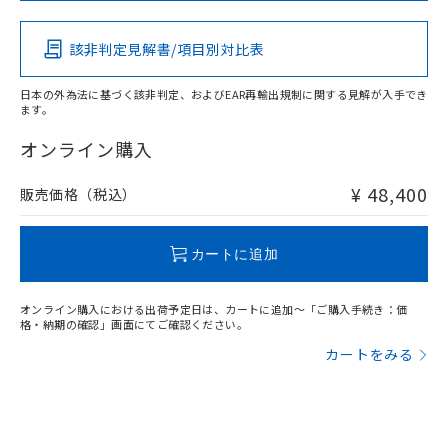
その他の認証はこちらのページからご検索ください
該非判定見解書/項目別対比表
X
O
O
O
日本の外為法に基づく該非判定、およびEAR再輸出規制に関する見解が入手でき
ます。
"対応済み"や非含有の記載がされた商品であっても、流通
在庫等で未対応品が混在する可能性があります。
オンライン購入
非含有品が必要な際は、弊社営業部門もしくは販売店へお
問い合わせください。
¥ 48,400
販売価格（税込）
この製品のRoHS/REACH対応状況ページへ
カートに追加
オンライン購入における出荷予定日は、カートに追加～「ご購入手続き：価
格・納期の確認」画面にてご確認ください。
カートをみる