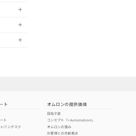
024/08/08
情報更新：
ート
オムロンの提供価値
目指す姿
ポート
コンセプト「i-Automation!」
ジャパンデスク
オムロンの強み
お客様との共創拠点