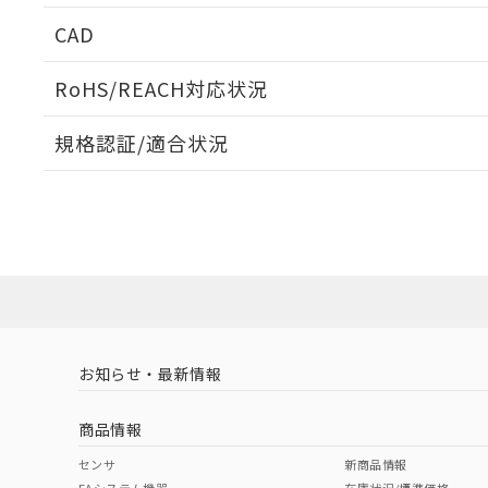
CAD
ログイン/会員登録いただくと、CADデータをダウンロ
RoHS/REACH対応状況
規格認証/適合状況
EU RoHS
注意事項・凡例
UL認証
CSA認証
CEマーキング
ダウンロードデータをご利用いただく前に、以下を必ずお読
Yes
Yes
No
対応状況
対応予定月
※1
※2
ソフトウェアの使用条件
対応済み
LR型式承認
DNV型式承認
BV型式承認
KR
（イギリス
（ノルウェー
（フランス
（
お知らせ・最新情報
中国 RoHS
注意事項・凡例
船舶規格）
船舶規格）
船舶規格）
船
商品情報
No
No
No
No
中国 RoHS表
※1 ※2
センサ
新商品情報