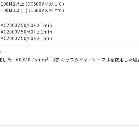
します。
10物質）の非含有証明書
00MΩ以上 (DC500Vメガにて)
明書（当社基準）
00MΩ以上 (DC500Vメガにて)
日時点で非含有を証明するもので、過去に遡って非含有を証明するも
令のフタル酸エステル類４物質の対応では、対応完了までの期間は出
000V 50/60Hz 1min
備考欄に対応日を記載しておりました。
000V 50/60Hz 1min
品への在庫切替を完了していることから、特段のことがない限り、20
000V 50/60Hz 1min
す。
下
2
した、600V 0.75mm
、3芯 キャブタイヤ・ケーブルを使用した場