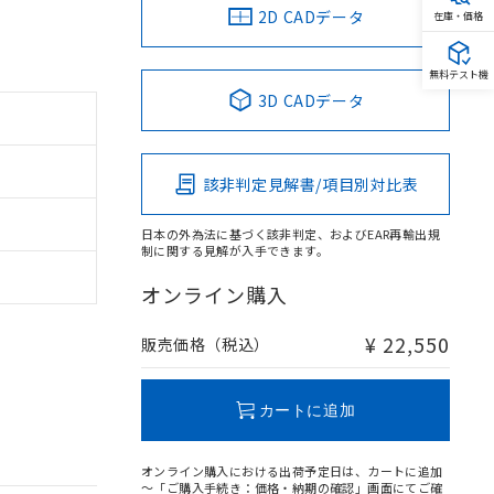
2D CADデータ
在庫・価格
無料テスト機
3D CADデータ
該非判定見解書/項目別対比表
日本の外為法に基づく該非判定、およびEAR再輸出規
制に関する見解が入手できます。
オンライン購入
¥ 22,550
販売価格（税込）
カートに追加
オンライン購入における出荷予定日は、カートに追加
～「ご購入手続き：価格・納期の確認」画面にてご確