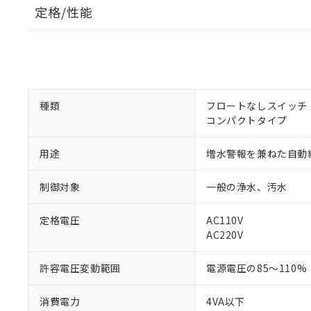
定格/性能
種類
フロートなしスイッチ
コンパクトタイプ
用途
増水警報を兼ねた自動
制御対象
一般の浄水、汚水
定格電圧
AC110V
※1 対応状況
AC220V
対応済み：EU
許容電圧変動範囲
電源電圧の85～110%
対応予定：EU R
対応予定なし：EU
消費電力
4VA以下
調査・確認中：EU