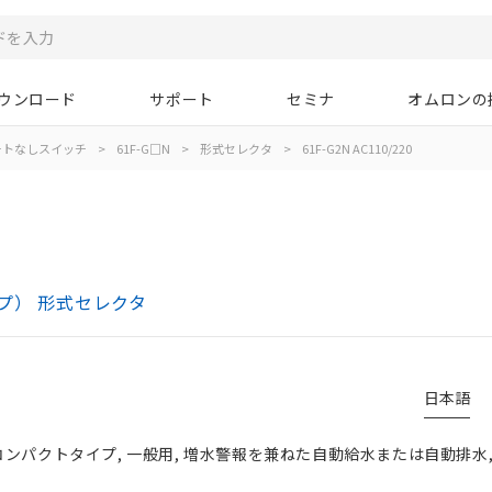
ウンロード
サポート
セミナ
オムロンの
ートなしスイッチ
>
61F-G□N
>
形式セレクタ
>
61F-G2N AC110/220
プ） 形式セレクタ
日本語
コンパクトタイプ, 一般用, 増水警報を兼ねた自動給水または自動排水