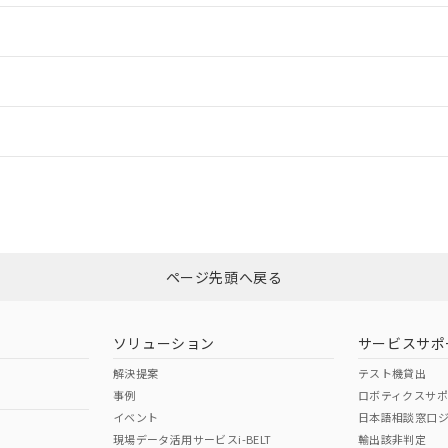
情報更新：2
ードすることができます。
ログイン/会員登録
CCC認証
電波法
みください。
N/A
N/A
非含有証明書
※3
ページ先頭へ戻る
ダウンロードはこちら
型式承認
NK型式承認
ABS型式承認
韓国
（日本
（アメリカ
ソリューション
サービスサポ
舶規格）
船舶規格）
船舶規格）
解決提案
テスト機貸出
事例
ロボティクスサ
No
No
イベント
日本語相談窓口
現場データ活用サービスi-BELT
輸出該非判定