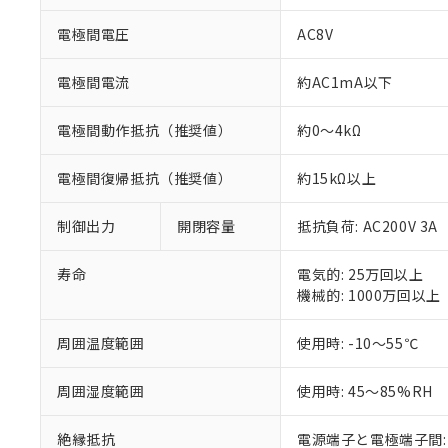
ご利用条件
非該当品：ライセ
※1 中国RoHS
電極間電圧
AC8V
仕入先様の事情に
があります。
以下の条件をお読
「○」：最大均質
電極間電流
約AC1mA以下
「×」：最大均質
本サービスは
当社は、これ
*EU RoHS指令（10物
「－」：未確認で
鉛(Pb) 1000ppm以下、
くものです。
う）を輸出ま
電極間動作抵抗（推奨値）
約0～4kΩ
記
説明
六価クロム(Cr(Ⅵ)) 1
当社制御機器
などの必要な
フタル酸ビス(2-エチルヘ
号
*中国RoHS10物質の基準値 
ル（DBP） 1000ppm
在庫状況およ
当社は規制貨
Pb(鉛) :1000ppm、 Hg
但し、RoHS指令で産
電極間復帰抵抗（推奨値）
約15kΩ以上
のであり、閲
ます。
Cr(Ⅵ)(六価クロム) : 
フタル酸エステル類の４
○
一定数以
DBP(フタル酸ジブチル) :
い。
当社は貴社製
DEHP(フタル酸ビス(2-エ
正式な納期状
制御出力
開閉容量
抵抗負荷: AC200V 3A
置等に一切使
当社販売員に
※2 対応予定月
△
一定数に
当社は、貴社
オムロン制御
また当社は、
※2 環境保護使
寿命
電気的: 25万回以上
在庫状況およ
部品在庫の切り替
たしません。
機械的: 1000万回以上
－
在庫なし
す。
「ｅ」：有害物質
機器販売
マイパーツ機
「10」：通常の
周囲温度範囲
使用時: -10～55℃
ている必要が
味します。
空
受注生産
お客様が当ウ
※3 非含有証明
「－」：未確認で
白
周囲湿度範囲
使用時: 45～85%RH
が、当社の製
さい。
下記の非含有証明
※当社の共同
絶縁抵抗
電源端子と電極端子間: 1