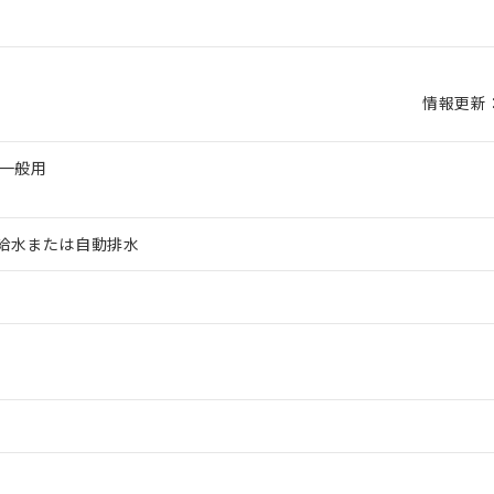
情報更新：2
 一般用
給水または自動排水
 RoHS指令（10物質）の非含有に対応した製品が提供可能な商品です
oHS指令（10物質）の非含有に対応した製品に切り替える予定のある
 RoHS指令（10物質）の非含有に非対応の商品で、対応品を出す予
 RoHS指令（10物質）の非含有の対応状況を調査中または確認中の