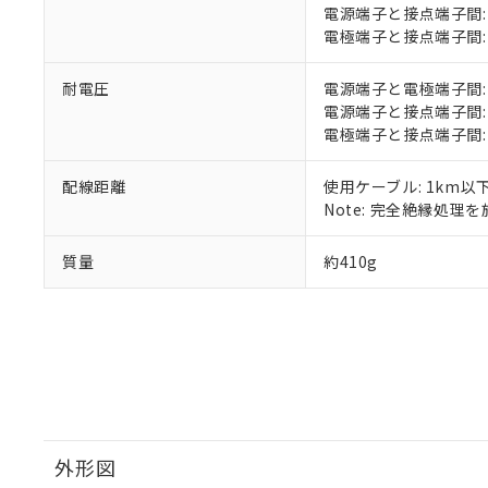
いる法人を指
EU RoHS指令（
電源端子と接点端子間: 1
51物質の非含有証
電極端子と接点端子間: 1
※本証明書は発行
また、RoHS指
耐電圧
電源端子と電極端子間: AC2
混在することから
電源端子と接点端子間: AC2
既に当社にて対応
電極端子と接点端子間: AC2
り割愛しておりま
配線距離
使用ケーブル: 1km以
Note: 完全絶縁処理を施
質量
約410g
外形図