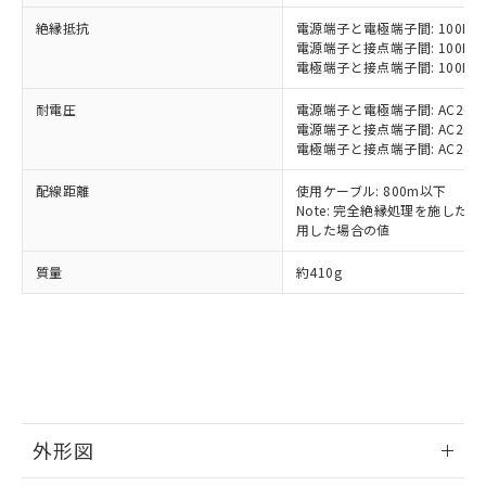
いたものが、含有品と判明した場合などや
当社は、これら貴社製品のうち、外国
ことをご了承ください。
「－」：未確認です。当社販売部門へお問
むを得ず変更することがあります。
絶縁抵抗
為替および外国貿易法に定める商品
電源端子と電極端子間: 100MΩ以
在庫状況および標準価格照会結果は、
い合わせください。
電源端子と接点端子間: 100MΩ以
（以下｢規制貨物等」という）を輸出
記載している更新日時点での社内デー
電極端子と接点端子間: 100MΩ以
*EU RoHS指令（10物質）：
または国外への提供する場合は、日本
記
タに基づき作成されるものであり、閲
説明
鉛(Pb) 1000ppm以下、 水銀(Hg) 1000ppm以下、 カド
*中国RoHS10物質の基準値 (GB/T26572)：
国政府の輸出許可(または役務取引許
号
覧された時点での実際の在庫および標
ミウム(Cd) 100ppm以下、
Pb(鉛) :1000ppm、 Hg(水銀) : 1000ppm、 Cd(カドミウ
耐電圧
電源端子と電極端子間: AC2000V 
可)を取得するなどの必要な手続きを
六価クロム(Cr(Ⅵ)) 1000ppm以下、ポリ臭化ビフェニル
ム) : 100ppm、
準価格とは異なる場合があることをご
電源端子と接点端子間: AC2000V 
類(PBB) 1000ppm以下、ポリ臭化ジフェニルエーテル類
Cr(Ⅵ)(六価クロム) : 1000ppm、 PBBs(ポリ臭化ビフェ
とります。
了承ください。
電極端子と接点端子間: AC2000V 
(PBDE) 1000ppm以下、フタル酸ビス(2-エチルヘキシ
○
一定数以上の在庫あり
ニル類) : 1000ppm、 PBDEs(ポリ臭化ジフェニルエーテ
当社は規制貨物を破棄する場合は、完
ル) (DEHP)(別名：DOP) 1000ppm以下、フタル酸ブチ
正式な納期状況および標準価格はお客
ル類) : 1000ppm、
ルベンジル（BBP） 1000ppm以下、フタル酸ジブチル
全に破砕するなど、違法に輸出されな
DBP(フタル酸ジブチル) : 1000ppm、 DIBP(フタル酸ジ
配線距離
使用ケーブル: 800m以下
様のお取引先、またはお客様担当のオ
（DBP） 1000ppm以下、フタル酸ジイソブチル
イソブチル) : 1000ppm、 BBP(フタル酸ブチルベンジ
△
一定数には満たないが在庫あり
いよう必要な手段を講じます。
Note: 完全絶縁処理を施した、60
ムロン制御機器販売店・当社販売員に
(DIBP) 1000ppm以下
ル) : 1000ppm、
用した場合の値
当社は貴社製品を、核兵器、ミサイ
但し、RoHS指令で産業用監視および制御機器に対する
DEHP(フタル酸ビス(2-エチルヘキシル)) : 1000ppm
ご相談ください。
適用除外項目は除く。
ル、化学兵器、生物兵器またはその他
－
在庫なし(最新の在庫状況につ
オムロン制御機器販売店や当社販売拠
フタル酸エステル類の４物質については閾値を超える意
質量
約410g
武器並びにこれらの製造装置等に一切
いては、お客様のお取引先、ま
図的な使用がないことを確認しています。
点は「
販売ネットワーク
」をご確認
※2 環境保護使用期限
使用いたしません。
たはお客様担当のオムロン制御
ください。
当社は、貴社製品を第三者に販売する
機器販売店・当社販売員にご確
在庫状況および標準価格結果を当社の
※2 対応予定月
「ｅ」：有害物質（10物質）のすべてが基
場合は、上記1、2および3の内容を当
認ください)
事前の承諾なく第三者に漏洩または開
準値以下であることを示します。
該第三者に通知します。また当社は、
示しないようお願いします。
部品在庫の切り替え状況などにより、予定
「10」：通常の使用状況下において有害物
販売先および販売に係わる関係者が違
マイパーツ機能（部品リスト作成サー
空
受注生産機種、また在庫状況の
月が前後することがあります。
質が外部に漏えいし、環境に深刻な影響を
法に輸出するおそれがある場合は、取
ビス）をご利用いただくには、I-Web
白
情報を公開していない機種
及ぼさない年数を意味します。
り引きをいたしません。
メンバーズにご登録されている必要が
外形図
「－」：未確認です。当社販売部門へお問
あります。
い合わせください。