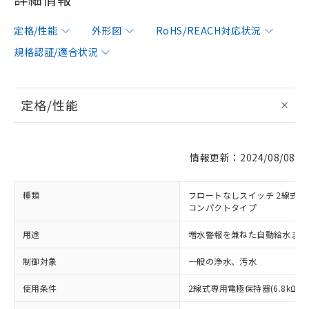
定格/性能
外形図
RoHS/REACH対応状況
規格認証/適合状況
定格/性能
情報更新：2024/08/08
種類
フロートなしスイッチ 2線式用
コンパクトタイプ
用途
増水警報を兼ねた自動給水また
制御対象
一般の浄水、汚水
使用条件
2線式専用電極保持器(6.8kΩ