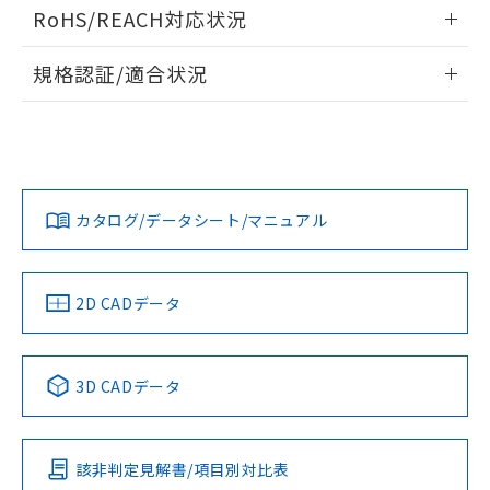
情報更新：2024/08/08
お客様が当ウェブサイト上で当社にご
RoHS/REACH対応状況
※3 非含有証明書ダウンロード
登録された部品リストについて、当社
および当社の共同利用者が、当社の製
情報更新：2026/7/29
下記の非含有証明書をダウンロードするこ
規格認証/適合状況
品・サービスに関するお客様との取
とができます。
合意する
キャンセル
引・商談に必要な範囲で利用すること
EU RoHS
注意事項・凡例
をご了承ください。
UL認証
CSA認証
CEマーキング
EU RoHS指令（10物質）の非含有証明書
※当社の共同利用者とは、
"個人情報
51物質の非含有証明書（当社基準）
の共同利用に関して"
の「1.共同利
Yes
Yes
No
対応状況
対応予定月
※1
※2
※本証明書は発行日時点で非含有を証明す
用者の範囲」に記載されている法人を
るもので、過去に遡って非含有を証明する
指します。
カタログ/データシート/マニュアル
対応済み
ものではありません。
また、RoHS指令のフタル酸エステル類４
LR型式承認
DNV型式承認
BV型式承認
KR型式承
物質の対応では、対応完了までの期間は出
（イギリス
（ノルウェー
（フランス
（韓国
船舶規格）
船舶規格）
船舶規格）
船舶規格
荷製品に未対応品が混在することから備考
中国 RoHS
注意事項・凡例
2D CADデータ
欄に対応日を記載しておりました。
No
No
No
No
既に当社にて対応品への在庫切替を完了
していることから、特段のことがない限
中国 RoHS表
※1 ※2
3D CADデータ
り、2022年1月12日より割愛しておりま
す。
この製品の規格認証/適合状況ページへ
Pb
Hg
Cd
Cr(VI)
その他の認証はこちらのページからご検索ください
該非判定見解書/項目別対比表
X
O
O
O