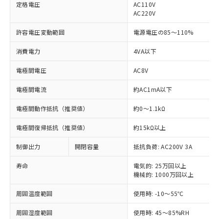
定格電圧
AC110V
AC220V
許容電圧変動範囲
電源電圧の85～110%
※1 対応状況
消費電力
4VA以下
対応済み：EU RoHS指令（10物質）の
電極間電圧
AC8V
非含有に対応した製品が提供可能な商品で
す。
電極間電流
約AC1mA以下
対応予定：EU RoHS指令（10物質）の非含
ご利用条件
有に対応した製品に切り替える予定のある
電極間動作抵抗（推奨値）
約0～1.1kΩ
商品です。
対応予定なし：EU RoHS指令（10物質）の
電極間復帰抵抗（推奨値）
約15kΩ以上
以下の条件をお読みいただき、同意のうえ
非含有に非対応の商品で、対応品を出す予
ご利用ください。
制御出力
開閉容量
抵抗負荷: AC200V 3A
定はありません。
調査・確認中：EU RoHS指令（10物質）の
本サービスは、当社制御機器事業取扱
寿命
電気的: 25万回以上
※1 中国RoHS○×表
非含有の対応状況を調査中または確認中の
商品の当社在庫状況および標準価格
機械的: 1000万回以上
商品です。
(税抜)を提供させていただくもので
「○」：最大均質材料含有率が中国RoHSの
非該当品：ライセンス料など無形物で、有
周囲温度範囲
す。
使用時: -10～55℃
基準値以下であることを示します。
害物質有無と関係のない商品です。
当社制御機器事業取扱商品の中には、
「×」：最大均質材料含有率が中国RoHSの
仕入先様の事情により、非含有部品として
周囲湿度範囲
使用時: 45～85%RH
本サービスの対象外となる商品もある
基準値を超えていることを示します。