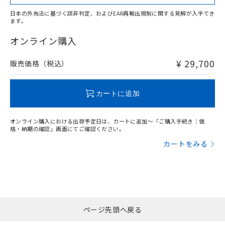
日本の外為法に基づく該非判定、およびEAR再輸出規制に関する見解が入手でき
ます。
"対応済み"や非含有の記載がされた商品であっても、流通
在庫等で未対応品が混在する可能性があります。
オンライン購入
非含有品が必要な際は、弊社営業部門もしくは販売店へお
問い合わせください。
¥ 29,700
販売価格（税込）
この製品のRoHS/REACH対応状況ページへ
カートに追加
オンライン購入における出荷予定日は、カートに追加～「ご購入手続き：価
格・納期の確認」画面にてご確認ください。
カートをみる
ページ先頭へ戻る