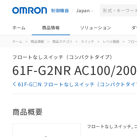
制御機器
Japan
ホーム
商品情報
ソリューション
ダ
ホーム
>
商品情報
>
商品カテゴリ
>
スイッチ
>
レベル機器
>
フロ
フロートなしスイッチ（コンパクトタイプ）
61F-G2NR AC100/200
61F-G□N フロートなしスイッチ（コンパクトタイ
商品概要
フロートなしスイッチ, コ