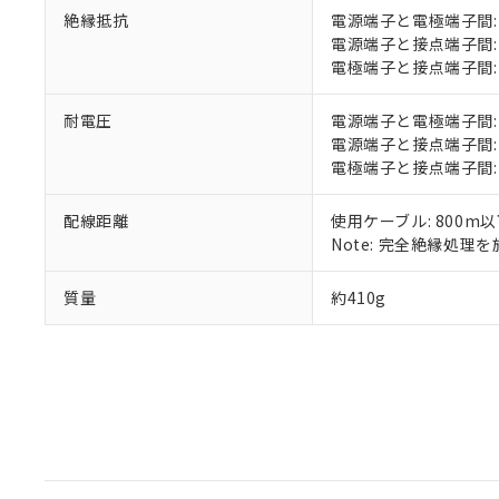
絶縁抵抗
電源端子と電極端子間: 1
51物質の非含有証
電源端子と接点端子間: 1
※本証明書は発行
電極端子と接点端子間: 1
また、RoHS指
混在することから
既に当社にて対応
耐電圧
電源端子と電極端子間: AC2
り割愛しておりま
電源端子と接点端子間: AC2
電極端子と接点端子間: AC2
配線距離
使用ケーブル: 800m
Note: 完全絶縁処理を施
質量
約410g