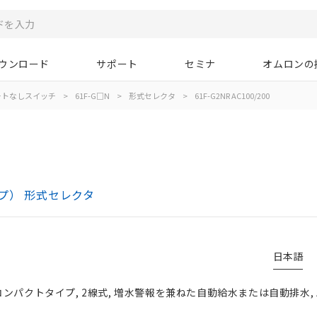
ウンロード
サポート
セミナ
オムロンの
ートなしスイッチ
>
61F-G□N
>
形式セレクタ
>
61F-G2NR AC100/200
プ） 形式セレクタ
日本語
ンパクトタイプ, 2線式, 増水警報を兼ねた自動給水または自動排水, AC1