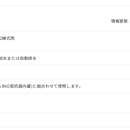
情報更新：2
2線式用
給水または自動排水
6.8kΩ抵抗器内蔵)と組合わせて使用します。
 RoHS指令（10物質）の非含有に対応した製品が提供可能な商品です
oHS指令（10物質）の非含有に対応した製品に切り替える予定のある
 RoHS指令（10物質）の非含有に非対応の商品で、対応品を出す予
 RoHS指令（10物質）の非含有の対応状況を調査中または確認中の