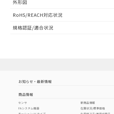
外形図
RoHS/REACH対応状況
規格認証/適合状況
EU RoHS
注意事項・凡例
UL認証
CSA認証
CEマーキング
Yes
Yes
No
対応状況
対応予定月
※1
※2
対応済み
LR型式承認
DNV型式承認
BV型式承認
KR
（イギリス
（ノルウェー
（フランス
（
お知らせ・最新情報
中国 RoHS
注意事項・凡例
船舶規格）
船舶規格）
船舶規格）
船
商品情報
No
No
No
No
中国 RoHS表
※1 ※2
センサ
新商品情報
FAシステム機器
在庫状況/標準価格
Pb
Hg
Cd
Cr(V
モーション/ドライブ
生産終了品/推奨代替品