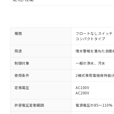
種類
フロートなしスイッチ 
コンパクトタイプ
用途
増水警報を兼ねた自動
制御対象
一般の浄水、汚水
使用条件
2線式専用電極保持器(
※1 対応状況
定格電圧
AC100V
AC200V
対応済み：EU
対応予定：EU R
対応予定なし：EU
許容電圧変動範囲
電源電圧の85～110%
調査・確認中：EU
ご利用条件