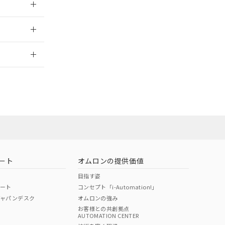
024/08/08
2026/7/29
ート
オムロンの提供価値
目指す姿
ポート
コンセプト「i-Automation!」
ジャパンデスク
オムロンの強み
お客様との共創拠点
AUTOMATION CENTER
DIBP
BBP
DEHP
環境保護