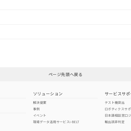
情報更新：2
情報更新：
CCC認証
電波法
N/A
N/A
非含有証明書
※3
ページ先頭へ戻る
ダウンロードはこちら
型式承認
NK型式承認
ABS型式承認
韓国
（日本
（アメリカ
ソリューション
サービスサポ
舶規格）
船舶規格）
船舶規格）
解決提案
テスト機貸出
事例
ロボティクスサ
No
No
イベント
日本語相談窓口
現場データ活用サービスi-BELT
輸出該非判定
I)
PBBs
PBDEs
DBP