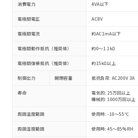
非該当品：ライセ
消費電力
4VA以下
※1 中国RoHS
仕入先様の事情に
があります。
以下の条件をお読
「○」：最大均質
電極間電圧
AC8V
「×」：最大均質
本サービスは
当社は、これ
*EU RoHS指令（10物
「－」：未確認で
鉛(Pb) 1000ppm以下、
電極間電流
約AC1mA以下
くものです。
う）を輸出ま
記
説明
六価クロム(Cr(Ⅵ)) 1
当社制御機器
などの必要な
フタル酸ビス(2-エチルヘ
号
*中国RoHS10物質の基準値 
ル（DBP） 1000ppm
在庫状況およ
当社は規制貨
電極間動作抵抗（推奨値）
約0～1.1kΩ
Pb(鉛) :1000ppm、 Hg
但し、RoHS指令で産
のであり、閲
ます。
Cr(Ⅵ)(六価クロム) : 
フタル酸エステル類の４
○
一定数以
DBP(フタル酸ジブチル) :
い。
当社は貴社製
電極間復帰抵抗（推奨値）
約15kΩ以上
DEHP(フタル酸ビス(2-エ
正式な納期状
置等に一切使
当社販売員に
※2 対応予定月
△
一定数に
当社は、貴社
制御出力
開閉容量
抵抗負荷: AC200V 3A
オムロン制御
また当社は、
※2 環境保護使
在庫状況およ
部品在庫の切り替
たしません。
－
在庫なし
す。
寿命
電気的: 25万回以上
「ｅ」：有害物質
機器販売
マイパーツ機
機械的: 1000万回以上
「10」：通常の
ている必要が
味します。
空
受注生産
お客様が当ウ
※3 非含有証明
「－」：未確認で
周囲温度範囲
使用時: -10～55℃
白
が、当社の製
さい。
下記の非含有証明
周囲湿度範囲
使用時: 45～85%RH
※当社の共同
いる法人を指
EU RoHS指令（