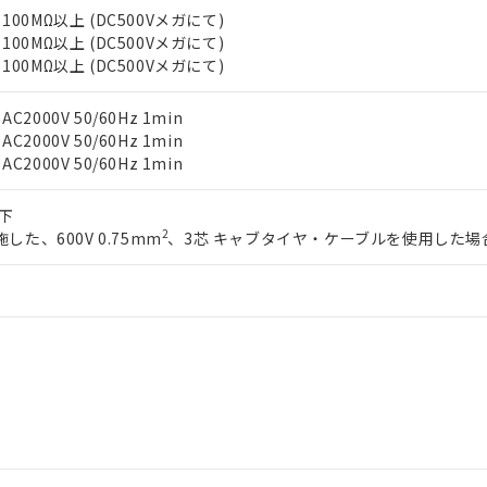
00MΩ以上 (DC500Vメガにて)
明書（当社基準）
00MΩ以上 (DC500Vメガにて)
日時点で非含有を証明するもので、過去に遡って非含有を証明するも
00MΩ以上 (DC500Vメガにて)
令のフタル酸エステル類４物質の対応では、対応完了までの期間は出
備考欄に対応日を記載しておりました。
品への在庫切替を完了していることから、特段のことがない限り、20
000V 50/60Hz 1min
す。
000V 50/60Hz 1min
000V 50/60Hz 1min
以下
2
した、600V 0.75mm
、3芯 キャブタイヤ・ケーブルを使用した場