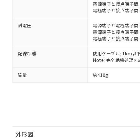
51物質の非含有証
電源端子と接点端子間: 1
※本証明書は発行
電極端子と接点端子間: 1
また、RoHS指
混在することから
耐電圧
電源端子と電極端子間: AC2
既に当社にて対応
電源端子と接点端子間: AC2
り割愛しておりま
電極端子と接点端子間: AC2
配線距離
使用ケーブル: 1km以
Note: 完全絶縁処理を施
質量
約410g
外形図