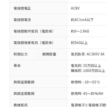
※1 中国RoHS
仕入先様の事情に
があります。
電極間電圧
AC8V
以下の条件をお読
「○」：最大均質
「×」：最大均質
本サービスは
当社は、これ
*EU RoHS指令（10物
電極間電流
約AC1mA以下
「－」：未確認で
鉛(Pb) 1000ppm以下、
くものです。
う）を輸出ま
記
説明
六価クロム(Cr(Ⅵ)) 1
当社制御機器
などの必要な
フタル酸ビス(2-エチルヘ
号
電極間動作抵抗（推奨値）
約0～1.8kΩ
*中国RoHS10物質の基準値 
ル（DBP） 1000ppm
在庫状況およ
当社は規制貨
Pb(鉛) :1000ppm、 Hg
但し、RoHS指令で産
のであり、閲
ます。
Cr(Ⅵ)(六価クロム) : 
フタル酸エステル類の４
○
一定数以
DBP(フタル酸ジブチル) :
電極間復帰抵抗（推奨値）
約5kΩ以上
い。
当社は貴社製
DEHP(フタル酸ビス(2-エ
正式な納期状
置等に一切使
当社販売員に
※2 対応予定月
△
一定数に
当社は、貴社
制御出力
開閉容量
抵抗負荷: AC200V 3A
オムロン制御
また当社は、
※2 環境保護使
在庫状況およ
部品在庫の切り替
たしません。
－
在庫なし
寿命
電気的: 25万回以上
す。
「ｅ」：有害物質
機器販売
機械的: 1000万回以上
マイパーツ機
「10」：通常の
ている必要が
味します。
空
受注生産
周囲温度範囲
使用時: -10～55℃
お客様が当ウ
※3 非含有証明
「－」：未確認で
白
が、当社の製
さい。
周囲湿度範囲
使用時: 45～85%RH
下記の非含有証明
※当社の共同
いる法人を指
EU RoHS指令（
絶縁抵抗
電源端子と電極端子間: 1