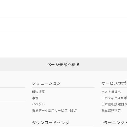
情報更新：2
情報更新：
CCC認証
電波法
N/A
N/A
非含有証明書
※3
ページ先頭へ戻る
ダウンロードはこちら
型式承認
NK型式承認
ABS型式承認
韓国
（日本
（アメリカ
ソリューション
サービスサポ
舶規格）
船舶規格）
船舶規格）
解決提案
テスト機貸出
事例
ロボティクスサ
No
No
イベント
日本語相談窓口
現場データ活用サービスi-BELT
輸出該非判定
I)
PBBs
PBDEs
DBP
ダウンロードセンタ
eラーニング
この製品の規格認証/適合