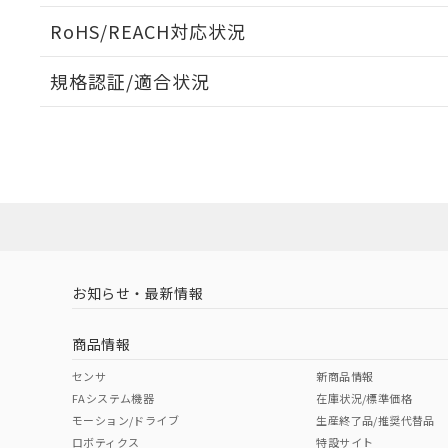
RoHS/REACH対応状況
規格認証/適合状況
EU RoHS
注意事項・凡例
UL認証
CSA認証
CEマーキング
Yes
Yes
No
対応状況
対応予定月
※1
※2
対応済み
LR型式承認
DNV型式承認
BV型式承認
KR
（イギリス
（ノルウェー
（フランス
（
お知らせ・最新情報
中国 RoHS
注意事項・凡例
船舶規格）
船舶規格）
船舶規格）
船
商品情報
No
No
No
No
中国 RoHS表
※1 ※2
センサ
新商品情報
FAシステム機器
在庫状況/標準価格
Pb
Hg
Cd
Cr(V
モーション/ドライブ
生産終了品/推奨代替品
ロボティクス
特設サイト