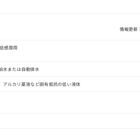
情報更新：2
 低感度用
給水または自動排水
、アルカリ薬液など固有抵抗の低い液体
 RoHS指令（10物質）の非含有に対応した製品が提供可能な商品です
oHS指令（10物質）の非含有に対応した製品に切り替える予定のある
 RoHS指令（10物質）の非含有に非対応の商品で、対応品を出す予
 RoHS指令（10物質）の非含有の対応状況を調査中または確認中の
ンス料など無形物で、有害物質有無と関係のない商品です。