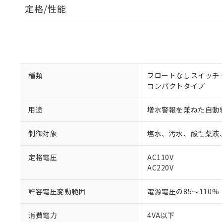
定格/性能
種類
フロートなしスイッチ
コンパクトタイプ
用途
増水警報を兼ねた自動
制御対象
塩水、汚水、酸性薬液
※1 対応状況
定格電圧
AC110V
AC220V
対応済み：EU
対応予定：EU R
許容電圧変動範囲
電源電圧の85～110%
対応予定なし：EU
調査・確認中：EU
ご利用条件
消費電力
4VA以下
非該当品：ライセ