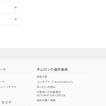
024/08/08
2026/7/29
ート
オムロンの提供価値
目指す姿
ポート
コンセプト「i-Automation!」
ジャパンデスク
オムロンの強み
お客様との共創拠点
AUTOMATION CENTER
DIBP
BBP
DEHP
環境保護
技術を磨く現場
・セミナ
状況ページへ
使用期限