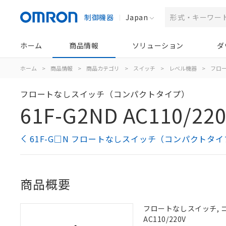
制御機器
Japan
ホーム
商品情報
ソリューション
ダ
ホーム
>
商品情報
>
商品カテゴリ
>
スイッチ
>
レベル機器
>
フロ
フロートなしスイッチ（コンパクトタイプ）
61F-G2ND AC110/22
61F-G□N フロートなしスイッチ（コンパクトタイ
商品概要
フロートなしスイッチ, 
AC110/220V