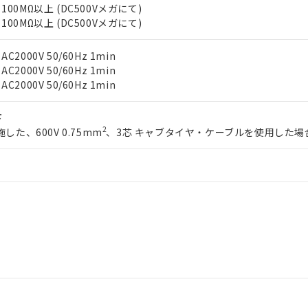
明書（当社基準）
00MΩ以上 (DC500Vメガにて)
日時点で非含有を証明するもので、過去に遡って非含有を証明するも
00MΩ以上 (DC500Vメガにて)
令のフタル酸エステル類４物質の対応では、対応完了までの期間は出
備考欄に対応日を記載しておりました。
000V 50/60Hz 1min
品への在庫切替を完了していることから、特段のことがない限り、20
000V 50/60Hz 1min
す。
000V 50/60Hz 1min
下
2
した、600V 0.75mm
、3芯 キャブタイヤ・ケーブルを使用した場