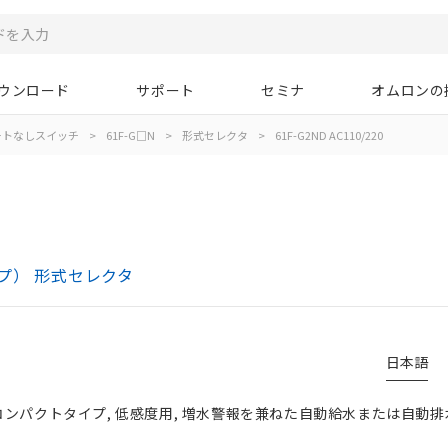
ウンロード
サポート
セミナ
オムロンの
ートなしスイッチ
>
61F-G□N
>
形式セレクタ
>
61F-G2ND AC110/220
0
プ） 形式セレクタ
日本語
コンパクトタイプ, 低感度用, 増水警報を兼ねた自動給水または自動排