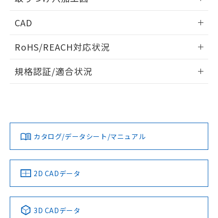
メンバーズにご登録されている必要が
「－」：未確認です。当社販売部門へお問
あります。
情報更新：2024/08/08
い合わせください。
CAD
お客様が当ウェブサイト上で当社にご
※3 非含有証明書ダウンロード
登録された部品リストについて、当社
ログイン/会員登録いただくと、CADデータをダウンロー
および当社の共同利用者が、当社の製
RoHS/REACH対応状況
下記の非含有証明書をダウンロードするこ
ドすることができます。
品・サービスに関するお客様との取
とができます。
合意する
キャンセル
引・商談に必要な範囲で利用すること
情報更新：2026/7/29
規格認証/適合状況
をご了承ください。
EU RoHS指令（10物質）の非含有証明書
※当社の共同利用者とは、
"個人情報
ログイン/会員登録
EU RoHS
注意事項・凡例
51物質の非含有証明書（当社基準）
の共同利用に関して"
の「1.共同利
UL認証
CSA認証
CEマーキング
※本証明書は発行日時点で非含有を証明す
用者の範囲」に記載されている法人を
るもので、過去に遡って非含有を証明する
No
No
No
指します。
対応状況
対応予定月
※1
※2
ものではありません。
ダウンロードデータをご利用いただく前に、以下を必ずお読
また、RoHS指令のフタル酸エステル類４
みください。
カタログ/データシート/マニュアル
対応済み
物質の対応では、対応完了までの期間は出
ソフトウェアの使用条件
荷製品に未対応品が混在することから備考
LR型式承認
DNV型式承認
BV型式承認
KR型式承
（イギリス
（ノルウェー
（フランス
（韓国
欄に対応日を記載しておりました。
船舶規格）
船舶規格）
船舶規格）
船舶規格
既に当社にて対応品への在庫切替を完了
中国 RoHS
注意事項・凡例
2D CADデータ
していることから、特段のことがない限
No
No
No
No
り、2022年1月12日より割愛しておりま
す。
中国 RoHS表
※1 ※2
3D CADデータ