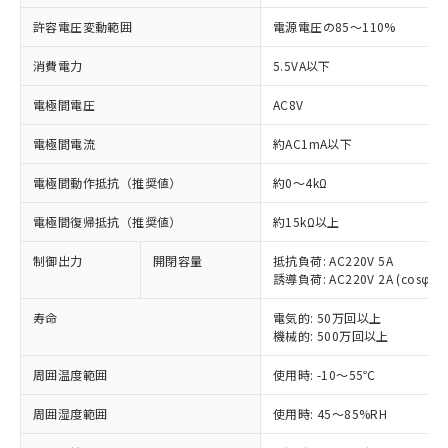
許容電圧変動範囲
電源電圧の85～110%
消費電力
5.5VA以下
電極間電圧
AC8V
※1 対応状況
電極間電流
約AC1mA以下
対応済み：EU RoHS指令（10物質）の
電極間動作抵抗（推奨値）
約0～4kΩ
非含有に対応した製品が提供可能な商品で
す。
電極間復帰抵抗（推奨値）
約15kΩ以上
対応予定：EU RoHS指令（10物質）の非含
ご利用条件
有に対応した製品に切り替える予定のある
制御出力
開閉容量
抵抗負荷: AC220V 5A
商品です。
誘導負荷: AC220V 2A (cosφ=0.
対応予定なし：EU RoHS指令（10物質）の
以下の条件をお読みいただき、同意のうえ
寿命
電気的: 50万回以上
非含有に非対応の商品で、対応品を出す予
ご利用ください。
機械的: 500万回以上
定はありません。
調査・確認中：EU RoHS指令（10物質）の
本サービスは、当社制御機器事業取扱
周囲温度範囲
使用時: -10～55℃
※1 中国RoHS○×表
非含有の対応状況を調査中または確認中の
商品の当社在庫状況および標準価格
商品です。
周囲湿度範囲
使用時: 45～85%RH
(税抜)を提供させていただくもので
「○」：最大均質材料含有率が中国RoHSの
非該当品：ライセンス料など無形物で、有
す。
基準値以下であることを示します。
害物質有無と関係のない商品です。