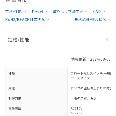
定格/性能
外形図
取りつけ穴加工図
CAD
RoHS/REACH対応状況
規格認証/適合状況
定格/性能
情報更新：2024/08/08
種類
フロートなしスイッチ 一般用
ベースタイプ
用途
ポンプの空転防止または渇水警
制御対象
一般の浄水、汚水
定格電圧
AC110V
AC220V