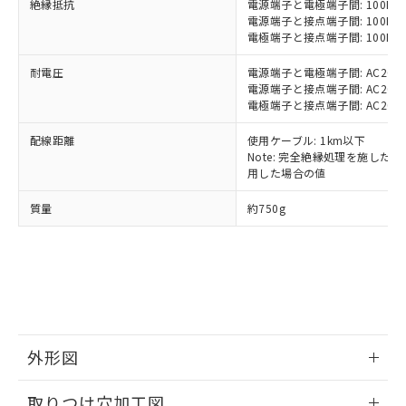
絶縁抵抗
電源端子と電極端子間: 100MΩ以
当社制御機器事業取扱商品の中には、
「×」：最大均質材料含有率が中国RoHSの
仕入先様の事情により、非含有部品として
電源端子と接点端子間: 100MΩ以
本サービスの対象外となる商品もある
基準値を超えていることを示します。
いたものが、含有品と判明した場合などや
電極端子と接点端子間: 100MΩ以
当社は、これら貴社製品のうち、外国
ことをご了承ください。
「－」：未確認です。当社販売部門へお問
むを得ず変更することがあります。
為替および外国貿易法に定める商品
在庫状況および標準価格照会結果は、
い合わせください。
耐電圧
電源端子と電極端子間: AC2000V 
（以下｢規制貨物等」という）を輸出
記載している更新日時点での社内デー
電源端子と接点端子間: AC2000V 
*EU RoHS指令（10物質）：
または国外への提供する場合は、日本
記
タに基づき作成されるものであり、閲
説明
電極端子と接点端子間: AC2000V 
鉛(Pb) 1000ppm以下、 水銀(Hg) 1000ppm以下、 カド
*中国RoHS10物質の基準値 (GB/T26572)：
国政府の輸出許可(または役務取引許
号
覧された時点での実際の在庫および標
ミウム(Cd) 100ppm以下、
Pb(鉛) :1000ppm、 Hg(水銀) : 1000ppm、 Cd(カドミウ
可)を取得するなどの必要な手続きを
六価クロム(Cr(Ⅵ)) 1000ppm以下、ポリ臭化ビフェニル
ム) : 100ppm、
配線距離
使用ケーブル: 1km以下
準価格とは異なる場合があることをご
類(PBB) 1000ppm以下、ポリ臭化ジフェニルエーテル類
Cr(Ⅵ)(六価クロム) : 1000ppm、 PBBs(ポリ臭化ビフェ
とります。
Note: 完全絶縁処理を施した、60
了承ください。
(PBDE) 1000ppm以下、フタル酸ビス(2-エチルヘキシ
○
一定数以上の在庫あり
ニル類) : 1000ppm、 PBDEs(ポリ臭化ジフェニルエーテ
用した場合の値
当社は規制貨物を破棄する場合は、完
ル) (DEHP)(別名：DOP) 1000ppm以下、フタル酸ブチ
正式な納期状況および標準価格はお客
ル類) : 1000ppm、
ルベンジル（BBP） 1000ppm以下、フタル酸ジブチル
全に破砕するなど、違法に輸出されな
DBP(フタル酸ジブチル) : 1000ppm、 DIBP(フタル酸ジ
様のお取引先、またはお客様担当のオ
（DBP） 1000ppm以下、フタル酸ジイソブチル
イソブチル) : 1000ppm、 BBP(フタル酸ブチルベンジ
質量
約750g
△
一定数には満たないが在庫あり
いよう必要な手段を講じます。
ムロン制御機器販売店・当社販売員に
(DIBP) 1000ppm以下
ル) : 1000ppm、
当社は貴社製品を、核兵器、ミサイ
但し、RoHS指令で産業用監視および制御機器に対する
DEHP(フタル酸ビス(2-エチルヘキシル)) : 1000ppm
ご相談ください。
適用除外項目は除く。
ル、化学兵器、生物兵器またはその他
－
在庫なし(最新の在庫状況につ
オムロン制御機器販売店や当社販売拠
フタル酸エステル類の４物質については閾値を超える意
武器並びにこれらの製造装置等に一切
いては、お客様のお取引先、ま
図的な使用がないことを確認しています。
点は「
販売ネットワーク
」をご確認
※2 環境保護使用期限
使用いたしません。
たはお客様担当のオムロン制御
ください。
当社は、貴社製品を第三者に販売する
機器販売店・当社販売員にご確
在庫状況および標準価格結果を当社の
※2 対応予定月
「ｅ」：有害物質（10物質）のすべてが基
場合は、上記1、2および3の内容を当
認ください)
事前の承諾なく第三者に漏洩または開
準値以下であることを示します。
該第三者に通知します。また当社は、
示しないようお願いします。
外形図
部品在庫の切り替え状況などにより、予定
「10」：通常の使用状況下において有害物
販売先および販売に係わる関係者が違
マイパーツ機能（部品リスト作成サー
空
受注生産機種、また在庫状況の
月が前後することがあります。
質が外部に漏えいし、環境に深刻な影響を
法に輸出するおそれがある場合は、取
ビス）をご利用いただくには、I-Web
情報更新：2024/08/08
白
情報を公開していない機種
取りつけ穴加工図
及ぼさない年数を意味します。
り引きをいたしません。