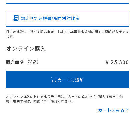
この製品の規格認証/適合状況ページへ
Pb
Hg
Cd
Cr(VI)
その他の認証はこちらのページからご検索ください
該非判定見解書/項目別対比表
X
O
O
O
日本の外為法に基づく該非判定、およびEAR再輸出規制に関する見解が入手でき
ます。
"対応済み"や非含有の記載がされた商品であっても、流通
在庫等で未対応品が混在する可能性があります。
オンライン購入
非含有品が必要な際は、弊社営業部門もしくは販売店へお
問い合わせください。
¥ 25,300
販売価格（税込）
この製品のRoHS/REACH対応状況ページへ
カートに追加
オンライン購入における出荷予定日は、カートに追加～「ご購入手続き：価
格・納期の確認」画面にてご確認ください。
カートをみる