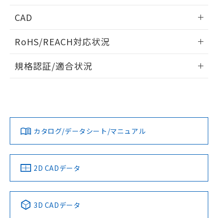
「－」：未確認です。当社販売部門へお問
あります。
情報更新：2024/08/08
い合わせください。
CAD
お客様が当ウェブサイト上で当社にご
※3 非含有証明書ダウンロード
登録された部品リストについて、当社
ログイン/会員登録いただくと、CADデータをダウンロー
および当社の共同利用者が、当社の製
RoHS/REACH対応状況
ドすることができます。
下記の非含有証明書をダウンロードするこ
品・サービスに関するお客様との取
とができます。
情報更新：2026/7/29
合意する
キャンセル
引・商談に必要な範囲で利用すること
規格認証/適合状況
をご了承ください。
EU RoHS指令（10物質）の非含有証明書
ログイン/会員登録
EU RoHS
注意事項・凡例
※当社の共同利用者とは、
"個人情報
51物質の非含有証明書（当社基準）
UL認証
CSA認証
CEマーキング
の共同利用に関して"
の「1.共同利
※本証明書は発行日時点で非含有を証明す
用者の範囲」に記載されている法人を
るもので、過去に遡って非含有を証明する
No
No
No
指します。
対応状況
対応予定月
※1
※2
ダウンロードデータをご利用いただく前に、以下を必ずお読
ものではありません。
みください。
また、RoHS指令のフタル酸エステル類４
カタログ/データシート/マニュアル
対応済み
ソフトウェアの使用条件
物質の対応では、対応完了までの期間は出
LR型式承認
DNV型式承認
BV型式承認
KR型式承
荷製品に未対応品が混在することから備考
（イギリス
（ノルウェー
（フランス
（韓国
欄に対応日を記載しておりました。
船舶規格）
船舶規格）
船舶規格）
船舶規格
中国 RoHS
注意事項・凡例
2D CADデータ
既に当社にて対応品への在庫切替を完了
していることから、特段のことがない限
No
No
No
No
り、2022年1月12日より割愛しておりま
中国 RoHS表
※1 ※2
す。
3D CADデータ
この製品の規格認証/適合状況ページへ
Pb
Hg
Cd
Cr(VI)