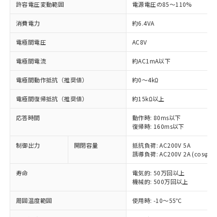
許容電圧変動範囲
電源電圧の85～110%
消費電力
約6.4VA
電極間電圧
AC8V
※1 対応状況
電極間電流
約AC1mA以下
電極間動作抵抗（推奨値）
約0～4kΩ
対応済み：EU RoHS指令（10物質）の
非含有に対応した製品が提供可能な商品で
電極間復帰抵抗（推奨値）
約15kΩ以上
す。
対応予定：EU RoHS指令（10物質）の非含
応答時間
動作時: 80ms以下
ご利用条件
有に対応した製品に切り替える予定のある
復帰時: 160ms以下
商品です。
対応予定なし：EU RoHS指令（10物質）の
制御出力
開閉容量
抵抗負荷: AC200V 5A
以下の条件をお読みいただき、同意のうえ
非含有に非対応の商品で、対応品を出す予
誘導負荷: AC200V 2A (cosφ=0.
ご利用ください。
定はありません。
寿命
調査・確認中：EU RoHS指令（10物質）の
電気的: 50万回以上
本サービスは、当社制御機器事業取扱
※1 中国RoHS○×表
機械的: 500万回以上
非含有の対応状況を調査中または確認中の
商品の当社在庫状況および標準価格
商品です。
(税抜)を提供させていただくもので
周囲温度範囲
使用時: -10～55℃
「○」：最大均質材料含有率が中国RoHSの
非該当品：ライセンス料など無形物で、有
す。
基準値以下であることを示します。
害物質有無と関係のない商品です。