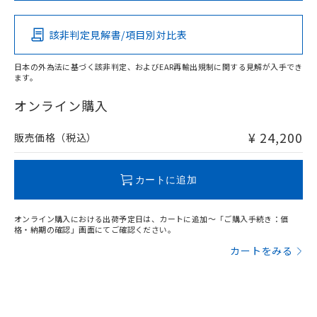
その他の認証はこちらのページからご検索ください
該非判定見解書/項目別対比表
X
O
O
O
日本の外為法に基づく該非判定、およびEAR再輸出規制に関する見解が入手でき
ます。
"対応済み"や非含有の記載がされた商品であっても、流通
在庫等で未対応品が混在する可能性があります。
オンライン購入
非含有品が必要な際は、弊社営業部門もしくは販売店へお
問い合わせください。
¥ 24,200
販売価格（税込）
この製品のRoHS/REACH対応状況ページへ
カートに追加
オンライン購入における出荷予定日は、カートに追加～「ご購入手続き：価
格・納期の確認」画面にてご確認ください。
カートをみる