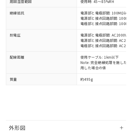
当社制御機器事業取扱商品の中には、
周囲湿度範囲
使用時: 45～85%RH
「×」：最大均質材料含有率が中国RoHSの
仕入先様の事情により、非含有部品として
本サービスの対象外となる商品もある
基準値を超えていることを示します。
いたものが、含有品と判明した場合などや
当社は、これら貴社製品のうち、外国
絶縁抵抗
電源部と電極部間: 100MΩ以上 
ことをご了承ください。
「－」：未確認です。当社販売部門へお問
むを得ず変更することがあります。
為替および外国貿易法に定める商品
電源部と接点回路部間: 100MΩ以
在庫状況および標準価格照会結果は、
い合わせください。
電極部と接点回路部間: 100MΩ以
（以下｢規制貨物等」という）を輸出
記載している更新日時点での社内デー
*EU RoHS指令（10物質）：
または国外への提供する場合は、日本
記
タに基づき作成されるものであり、閲
説明
鉛(Pb) 1000ppm以下、 水銀(Hg) 1000ppm以下、 カド
*中国RoHS10物質の基準値 (GB/T26572)：
耐電圧
電源部と電極部間: AC2000V 50/
国政府の輸出許可(または役務取引許
号
覧された時点での実際の在庫および標
ミウム(Cd) 100ppm以下、
Pb(鉛) :1000ppm、 Hg(水銀) : 1000ppm、 Cd(カドミウ
電源部と接点回路部間: AC2000V 
可)を取得するなどの必要な手続きを
六価クロム(Cr(Ⅵ)) 1000ppm以下、ポリ臭化ビフェニル
ム) : 100ppm、
準価格とは異なる場合があることをご
電極部と接点回路部間: AC2000V 
類(PBB) 1000ppm以下、ポリ臭化ジフェニルエーテル類
Cr(Ⅵ)(六価クロム) : 1000ppm、 PBBs(ポリ臭化ビフェ
とります。
了承ください。
(PBDE) 1000ppm以下、フタル酸ビス(2-エチルヘキシ
○
一定数以上の在庫あり
ニル類) : 1000ppm、 PBDEs(ポリ臭化ジフェニルエーテ
当社は規制貨物を破棄する場合は、完
ル) (DEHP)(別名：DOP) 1000ppm以下、フタル酸ブチ
正式な納期状況および標準価格はお客
ル類) : 1000ppm、
配線距離
使用ケーブル: 1km以下
ルベンジル（BBP） 1000ppm以下、フタル酸ジブチル
全に破砕するなど、違法に輸出されな
DBP(フタル酸ジブチル) : 1000ppm、 DIBP(フタル酸ジ
Note: 完全絶縁処理を施した、60
様のお取引先、またはお客様担当のオ
（DBP） 1000ppm以下、フタル酸ジイソブチル
イソブチル) : 1000ppm、 BBP(フタル酸ブチルベンジ
△
一定数には満たないが在庫あり
いよう必要な手段を講じます。
用した場合の値
ムロン制御機器販売店・当社販売員に
(DIBP) 1000ppm以下
ル) : 1000ppm、
当社は貴社製品を、核兵器、ミサイ
但し、RoHS指令で産業用監視および制御機器に対する
DEHP(フタル酸ビス(2-エチルヘキシル)) : 1000ppm
ご相談ください。
適用除外項目は除く。
質量
約495g
ル、化学兵器、生物兵器またはその他
－
在庫なし(最新の在庫状況につ
オムロン制御機器販売店や当社販売拠
フタル酸エステル類の４物質については閾値を超える意
武器並びにこれらの製造装置等に一切
いては、お客様のお取引先、ま
図的な使用がないことを確認しています。
点は「
販売ネットワーク
」をご確認
※2 環境保護使用期限
使用いたしません。
たはお客様担当のオムロン制御
ください。
当社は、貴社製品を第三者に販売する
機器販売店・当社販売員にご確
在庫状況および標準価格結果を当社の
※2 対応予定月
「ｅ」：有害物質（10物質）のすべてが基
場合は、上記1、2および3の内容を当
認ください)
事前の承諾なく第三者に漏洩または開
準値以下であることを示します。
該第三者に通知します。また当社は、
示しないようお願いします。
部品在庫の切り替え状況などにより、予定
「10」：通常の使用状況下において有害物
販売先および販売に係わる関係者が違
マイパーツ機能（部品リスト作成サー
空
受注生産機種、また在庫状況の
月が前後することがあります。
質が外部に漏えいし、環境に深刻な影響を
法に輸出するおそれがある場合は、取
ビス）をご利用いただくには、I-Web
白
情報を公開していない機種
外形図
及ぼさない年数を意味します。
り引きをいたしません。
メンバーズにご登録されている必要が