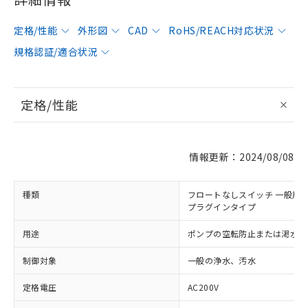
定格/性能
外形図
CAD
RoHS/REACH対応状況
規格認証/適合状況
定格/性能
情報更新：2024/08/08
種類
フロートなしスイッチ 一般用
プラグインタイプ
用途
ポンプの空転防止または渇水警
制御対象
一般の浄水、汚水
定格電圧
AC200V