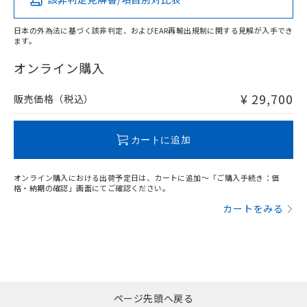
X
O
O
O
日本の外為法に基づく該非判定、およびEAR再輸出規制に関する見解が入手でき
ます。
"対応済み"や非含有の記載がされた商品であっても、流通
在庫等で未対応品が混在する可能性があります。
オンライン購入
非含有品が必要な際は、弊社営業部門もしくは販売店へお
問い合わせください。
¥ 29,700
販売価格（税込）
この製品のRoHS/REACH対応状況ページへ
カートに追加
オンライン購入における出荷予定日は、カートに追加～「ご購入手続き：価
格・納期の確認」画面にてご確認ください。
カートをみる
ページ先頭へ戻る