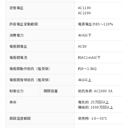
定格電圧
AC110V
AC220V
許容電圧変動範囲
電源電圧の85～110%
※1 対応状況
消費電力
4VA以下
対応済み：EU RoHS指令（10物質）の
電極間電圧
AC8V
非含有に対応した製品が提供可能な商品で
す。
電極間電流
約AC1mA以下
対応予定：EU RoHS指令（10物質）の非含
ご利用条件
有に対応した製品に切り替える予定のある
電極間動作抵抗（推奨値）
約0～1.8kΩ
商品です。
対応予定なし：EU RoHS指令（10物質）の
電極間復帰抵抗（推奨値）
4kΩ以上
以下の条件をお読みいただき、同意のうえ
非含有に非対応の商品で、対応品を出す予
ご利用ください。
定はありません。
制御出力
開閉容量
抵抗負荷: AC200V 3A
調査・確認中：EU RoHS指令（10物質）の
本サービスは、当社制御機器事業取扱
※1 中国RoHS○×表
非含有の対応状況を調査中または確認中の
寿命
電気的: 25万回以上
商品の当社在庫状況および標準価格
商品です。
機械的: 1000万回以上
(税抜)を提供させていただくもので
「○」：最大均質材料含有率が中国RoHSの
非該当品：ライセンス料など無形物で、有
す。
基準値以下であることを示します。
周囲温度範囲
使用時: -10～55℃
害物質有無と関係のない商品です。
当社制御機器事業取扱商品の中には、
「×」：最大均質材料含有率が中国RoHSの
仕入先様の事情により、非含有部品として