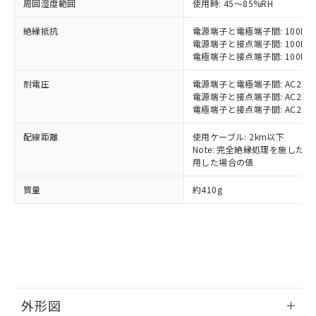
本サービスの対象外となる商品もある
周囲湿度範囲
使用時: 45～85%RH
基準値を超えていることを示します。
いたものが、含有品と判明した場合などや
当社は、これら貴社製品のうち、外国
ことをご了承ください。
「－」：未確認です。当社販売部門へお問
むを得ず変更することがあります。
為替および外国貿易法に定める商品
在庫状況および標準価格照会結果は、
絶縁抵抗
電源端子と電極端子間: 100MΩ以
い合わせください。
（以下｢規制貨物等」という）を輸出
記載している更新日時点での社内デー
電源端子と接点端子間: 100MΩ以
*EU RoHS指令（10物質）：
または国外への提供する場合は、日本
電極端子と接点端子間: 100MΩ以
記
タに基づき作成されるものであり、閲
説明
鉛(Pb) 1000ppm以下、 水銀(Hg) 1000ppm以下、 カド
*中国RoHS10物質の基準値 (GB/T26572)：
国政府の輸出許可(または役務取引許
号
覧された時点での実際の在庫および標
ミウム(Cd) 100ppm以下、
Pb(鉛) :1000ppm、 Hg(水銀) : 1000ppm、 Cd(カドミウ
耐電圧
可)を取得するなどの必要な手続きを
電源端子と電極端子間: AC2000V 
六価クロム(Cr(Ⅵ)) 1000ppm以下、ポリ臭化ビフェニル
ム) : 100ppm、
準価格とは異なる場合があることをご
類(PBB) 1000ppm以下、ポリ臭化ジフェニルエーテル類
電源端子と接点端子間: AC2000V 
Cr(Ⅵ)(六価クロム) : 1000ppm、 PBBs(ポリ臭化ビフェ
とります。
了承ください。
(PBDE) 1000ppm以下、フタル酸ビス(2-エチルヘキシ
○
一定数以上の在庫あり
ニル類) : 1000ppm、 PBDEs(ポリ臭化ジフェニルエーテ
電極端子と接点端子間: AC2000V 
当社は規制貨物を破棄する場合は、完
ル) (DEHP)(別名：DOP) 1000ppm以下、フタル酸ブチ
正式な納期状況および標準価格はお客
ル類) : 1000ppm、
ルベンジル（BBP） 1000ppm以下、フタル酸ジブチル
全に破砕するなど、違法に輸出されな
DBP(フタル酸ジブチル) : 1000ppm、 DIBP(フタル酸ジ
様のお取引先、またはお客様担当のオ
配線距離
使用ケーブル: 2km以下
（DBP） 1000ppm以下、フタル酸ジイソブチル
イソブチル) : 1000ppm、 BBP(フタル酸ブチルベンジ
△
一定数には満たないが在庫あり
いよう必要な手段を講じます。
ムロン制御機器販売店・当社販売員に
(DIBP) 1000ppm以下
Note: 完全絶縁処理を施した、60
ル) : 1000ppm、
当社は貴社製品を、核兵器、ミサイ
但し、RoHS指令で産業用監視および制御機器に対する
DEHP(フタル酸ビス(2-エチルヘキシル)) : 1000ppm
ご相談ください。
用した場合の値
適用除外項目は除く。
ル、化学兵器、生物兵器またはその他
－
在庫なし(最新の在庫状況につ
オムロン制御機器販売店や当社販売拠
フタル酸エステル類の４物質については閾値を超える意
武器並びにこれらの製造装置等に一切
質量
いては、お客様のお取引先、ま
約410g
図的な使用がないことを確認しています。
点は「
販売ネットワーク
」をご確認
※2 環境保護使用期限
使用いたしません。
たはお客様担当のオムロン制御
ください。
当社は、貴社製品を第三者に販売する
機器販売店・当社販売員にご確
在庫状況および標準価格結果を当社の
※2 対応予定月
「ｅ」：有害物質（10物質）のすべてが基
場合は、上記1、2および3の内容を当
認ください)
事前の承諾なく第三者に漏洩または開
準値以下であることを示します。
該第三者に通知します。また当社は、
示しないようお願いします。
部品在庫の切り替え状況などにより、予定
「10」：通常の使用状況下において有害物
販売先および販売に係わる関係者が違
マイパーツ機能（部品リスト作成サー
空
受注生産機種、また在庫状況の
月が前後することがあります。
質が外部に漏えいし、環境に深刻な影響を
法に輸出するおそれがある場合は、取
ビス）をご利用いただくには、I-Web
白
情報を公開していない機種
及ぼさない年数を意味します。
り引きをいたしません。
メンバーズにご登録されている必要が
外形図
「－」：未確認です。当社販売部門へお問
あります。