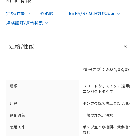
定格/性能
外形図
RoHS/REACH対応状況
規格認証/適合状況
定格/性能
情報更新：2024/08/08
種類
フロートなしスイッチ 遠距離配
コンパクトタイプ
用途
ポンプの空転防止または渇水警
制御対象
一般の浄水、汚水
使用条件
ポンプ室と水槽間、受水槽と給
など