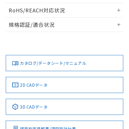
い合わせください。
お客様が当ウェブサイト上で当社にご
情報更新：2024/08/08
※3 非含有証明書ダウンロード
RoHS/REACH対応状況
登録された部品リストについて、当社
および当社の共同利用者が、当社の製
下記の非含有証明書をダウンロードするこ
情報更新：2026/7/29
品・サービスに関するお客様との取
規格認証/適合状況
とができます。
合意する
キャンセル
引・商談に必要な範囲で利用すること
EU RoHS
注意事項・凡例
をご了承ください。
UL認証
EU RoHS指令（10物質）の非含有証明書
CSA認証
CEマーキング
※当社の共同利用者とは、
"個人情報
51物質の非含有証明書（当社基準）
の共同利用に関して"
の「1.共同利
Yes
Yes
No
※本証明書は発行日時点で非含有を証明す
対応状況
対応予定月
※1
用者の範囲」に記載されている法人を
※2
るもので、過去に遡って非含有を証明する
指します。
ものではありません。
カタログ/データシート/マニュアル
対応済み
また、RoHS指令のフタル酸エステル類４
LR型式承認
DNV型式承認
BV型式承認
KR型式承
物質の対応では、対応完了までの期間は出
（イギリス
（ノルウェー
（フランス
（韓国
荷製品に未対応品が混在することから備考
船舶規格）
船舶規格）
船舶規格）
船舶規格
中国 RoHS
注意事項・凡例
2D CADデータ
欄に対応日を記載しておりました。
既に当社にて対応品への在庫切替を完了
No
No
No
No
していることから、特段のことがない限
中国 RoHS表
※1 ※2
り、2022年1月12日より割愛しておりま
3D CADデータ
す。
この製品の規格認証/適合状況ページへ
Pb
Hg
Cd
Cr(VI)
その他の認証はこちらのページからご検索ください
該非判定見解書/項目別対比表