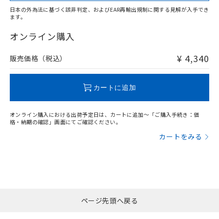
また、RoHS指令のフタル酸エステル類４
日本の外為法に基づく該非判定、およびEAR再輸出規制に関する見解が入手でき
物質の対応では、対応完了までの期間は出
ます。
荷製品に未対応品が混在することから備考
"対応済み"や非含有の記載がされた商品であっても、流通
欄に対応日を記載しておりました。
在庫等で未対応品が混在する可能性があります。
オンライン購入
既に当社にて対応品への在庫切替を完了
非含有品が必要な際は、弊社営業部門もしくは販売店へお
していることから、特段のことがない限
問い合わせください。
¥ 4,340
販売価格（税込）
り、2022年1月12日より割愛しておりま
す。
この製品のRoHS/REACH対応状況ページへ
カートに追加
オンライン購入における出荷予定日は、カートに追加～「ご購入手続き：価
格・納期の確認」画面にてご確認ください。
カートをみる
ページ先頭へ戻る