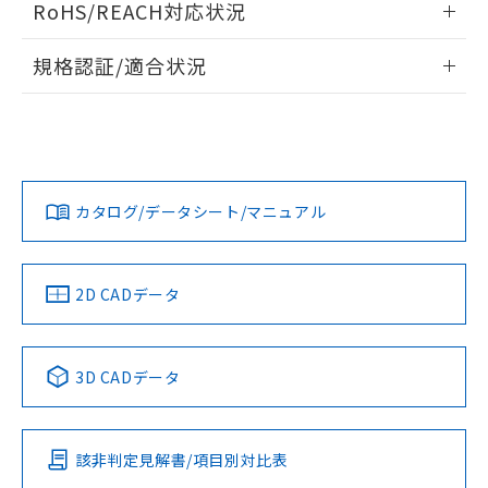
適用除外項目は除く。
RoHS/REACH対応状況
ル、化学兵器、生物兵器またはその他
－
在庫なし(最新の在庫状況につ
オムロン制御機器販売店や当社販売拠
ドすることができます。
フタル酸エステル類の４物質については閾値を超える意
武器並びにこれらの製造装置等に一切
いては、お客様のお取引先、ま
図的な使用がないことを確認しています。
点は「
販売ネットワーク
」をご確認
情報更新：2026/7/29
※2 環境保護使用期限
使用いたしません。
たはお客様担当のオムロン制御
規格認証/適合状況
ください。
当社は、貴社製品を第三者に販売する
機器販売店・当社販売員にご確
在庫状況および標準価格結果を当社の
ログイン/会員登録
※2 対応予定月
EU RoHS
注意事項・凡例
「ｅ」：有害物質（10物質）のすべてが基
場合は、上記1、2および3の内容を当
認ください)
事前の承諾なく第三者に漏洩または開
UL認証
CSA認証
CEマーキング
準値以下であることを示します。
該第三者に通知します。また当社は、
示しないようお願いします。
部品在庫の切り替え状況などにより、予定
「10」：通常の使用状況下において有害物
販売先および販売に係わる関係者が違
マイパーツ機能（部品リスト作成サー
空
受注生産機種、また在庫状況の
No
No
N/A
月が前後することがあります。
質が外部に漏えいし、環境に深刻な影響を
対応状況
対応予定月
法に輸出するおそれがある場合は、取
※1
※2
ビス）をご利用いただくには、I-Web
白
情報を公開していない機種
ダウンロードデータをご利用いただく前に、以下を必ずお読
及ぼさない年数を意味します。
り引きをいたしません。
メンバーズにご登録されている必要が
みください。
カタログ/データシート/マニュアル
「－」：未確認です。当社販売部門へお問
対応済み
あります。
ソフトウェアの使用条件
い合わせください。
お客様が当ウェブサイト上で当社にご
LR型式承認
DNV型式承認
BV型式承認
KR型式承
※3 非含有証明書ダウンロード
（イギリス
（ノルウェー
（フランス
（韓国
登録された部品リストについて、当社
船舶規格）
船舶規格）
船舶規格）
船舶規格
中国 RoHS
注意事項・凡例
および当社の共同利用者が、当社の製
2D CADデータ
下記の非含有証明書をダウンロードするこ
品・サービスに関するお客様との取
No
No
No
No
とができます。
合意する
キャンセル
引・商談に必要な範囲で利用すること
をご了承ください。
中国 RoHS表
※1 ※2
EU RoHS指令（10物質）の非含有証明書
3D CADデータ
※当社の共同利用者とは、
"個人情報
51物質の非含有証明書（当社基準）
この製品の規格認証/適合状況ページへ
Pb
Hg
Cd
Cr(VI)
の共同利用に関して"
の「1.共同利
※本証明書は発行日時点で非含有を証明す
その他の認証はこちらのページからご検索ください
用者の範囲」に記載されている法人を
るもので、過去に遡って非含有を証明する
指します。
該非判定見解書/項目別対比表
ものではありません。
X
O
O
O