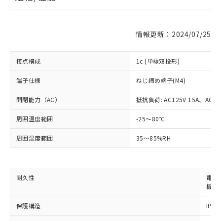
情報更新：2024/07/25
接点構成
1c (単極双投形)
端子仕様
ねじ締め端子(M4)
開閉能力（AC）
抵抗負荷: AC125V 15A、AC250
周囲温度範囲
-25～80℃
周囲湿度範囲
35～85%RH
※1 対応状況
対応済み：EU RoHS指令（10物質）の
耐久性
電気的
非含有に対応した製品が提供可能な商品で
機械的
す。
保護構造
IP00
対応予定：EU RoHS指令（10物質）の非含
ご利用条件
有に対応した製品に切り替える予定のある