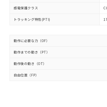
DEHP(フタル酸ビス(2-エ
正式な納期状
置等に一切使
感電保護クラス
Cl
当社販売員に
※2 対応予定月
△
一定数に
当社は、貴社
オムロン制御
また当社は、
※2 環境保護使
在庫状況およ
部品在庫の切り替
たしません。
トラッキング特性(PTI)
1
－
在庫なし
す。
「ｅ」：有害物質
機器販売
マイパーツ機
「10」：通常の
ている必要が
味します。
空
受注生産
お客様が当ウ
※3 非含有証明
「－」：未確認で
動作に必要な力（OF）
白
が、当社の製
さい。
下記の非含有証明
動作までの動き（PT）
※当社の共同
いる法人を指
EU RoHS指令（
動作後の動き（OT）
51物質の非含有証
※本証明書は発行
また、RoHS指
自由位置（FP）
混在することから
既に当社にて対応
り割愛しておりま