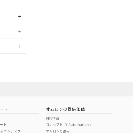
2026/7/29
ート
オムロンの提供価値
目指す姿
ポート
コンセプト「i-Automation!」
ジャパンデスク
オムロンの強み