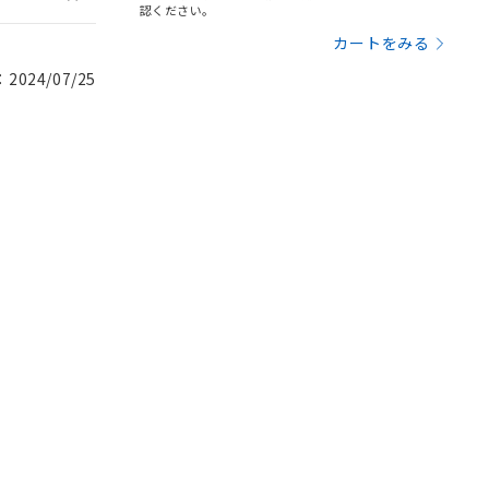
認ください。
カートをみる
024/07/25
。
商品です。
定はありません。
商品です。
を得ず変更すること
を提供させていただ
規制貨物等」とい
引許可)を取得する
BDE) 1000ppm以下、
をご了承ください。
0ppm以下、フタル酸ジブチ
基づき作成されるも
う必要な手段を講じ
ことをご了承くださ
) : 1000ppm、
 1000ppm、
びにこれらの製造装