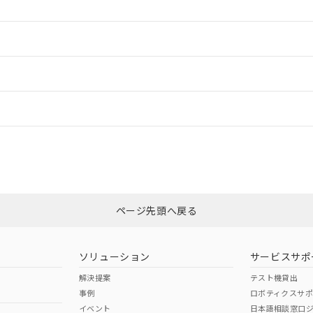
ードすることができます。
情報更新：
ログイン/会員登録
CCC認証
電波法
みください。
Yes
N/A
非含有証明書
※3
ページ先頭へ戻る
ダウンロードはこちら
型式承認
NK型式承認
ABS型式承認
韓国
（日本
（アメリカ
ソリューション
サービスサポ
舶規格）
船舶規格）
船舶規格）
解決提案
テスト機貸出
事例
ロボティクスサ
No
No
イベント
日本語相談窓口