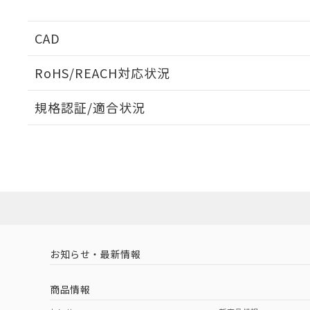
CAD
ログイン/会員登録いただくと、CADデータをダウンロ
RoHS/REACH対応状況
規格認証/適合状況
EU RoHS
注意事項・凡例
UL認証
CSA認証
CEマーキング
ダウンロードデータをご利用いただく前に、以下を必ずお読
No
No
N/A
対応状況
対応予定月
※1
※2
ソフトウェアの使用条件
対応済み
LR型式承認
DNV型式承認
BV型式承認
KR
（イギリス
（ノルウェー
（フランス
（
お知らせ・最新情報
中国 RoHS
注意事項・凡例
船舶規格）
船舶規格）
船舶規格）
船
商品情報
No
No
No
No
中国 RoHS表
※1 ※2