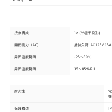
※1 対応状況
接点構成
1a (単極単投形)
対応済み：EU
開閉能力（AC）
抵抗負荷: AC125V 15A
対応予定：EU R
対応予定なし：EU
周囲温度範囲
-25～80℃
調査・確認中：EU
ご利用条件
非該当品：ライセ
※1 中国RoHS
仕入先様の事情に
周囲湿度範囲
35～85%RH
があります。
以下の条件をお読
「○」：最大均質
「×」：最大均質
本サービスは
当社は、これ
*EU RoHS指令（10物
「－」：未確認で
鉛(Pb) 1000ppm以下、
くものです。
う）を輸出ま
耐久性
電
記
説明
六価クロム(Cr(Ⅵ)) 1
当社制御機器
などの必要な
フタル酸ビス(2-エチルヘ
機
号
*中国RoHS10物質の基準値 
ル（DBP） 1000ppm
在庫状況およ
当社は規制貨
Pb(鉛) :1000ppm、 Hg
但し、RoHS指令で産
のであり、閲
ます。
Cr(Ⅵ)(六価クロム) : 
フタル酸エステル類の４
保護構造
I
○
一定数以
DBP(フタル酸ジブチル) :
い。
当社は貴社製