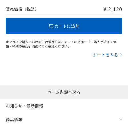
非含有品が必要な際は、弊社営業部門もしくは販売店へお
欄に対応日を記載しておりました。
問い合わせください。
¥ 2,120
販売価格（税込）
既に当社にて対応品への在庫切替を完了
していることから、特段のことがない限
この製品のRoHS/REACH対応状況ページへ
り、2022年1月12日より割愛しておりま
カートに追加
す。
オンライン購入における出荷予定日は、カートに追加～「ご購入手続き：価
格・納期の確認」画面にてご確認ください。
カートをみる
ページ先頭へ戻る
お知らせ・最新情報
商品情報