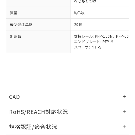
ねじ取りつけ
以下の条件をお読みいただき、同意のうえ
非含有に非対応の商品で、対応品を出す予
ご利用ください。
定はありません。
質量
約74g
調査・確認中：EU RoHS指令（10物質）の
本サービスは、当社制御機器事業取扱
※1 中国RoHS○×表
非含有の対応状況を調査中または確認中の
最少発注単位
20個
商品の当社在庫状況および標準価格
商品です。
(税抜)を提供させていただくもので
「○」：最大均質材料含有率が中国RoHSの
非該当品：ライセンス料など無形物で、有
別売品
支持レール: PFP-100N、PFP-50N
す。
基準値以下であることを示します。
害物質有無と関係のない商品です。
エンドプレート: PFP-M
当社制御機器事業取扱商品の中には、
「×」：最大均質材料含有率が中国RoHSの
スペーサ: PFP-S
仕入先様の事情により、非含有部品として
本サービスの対象外となる商品もある
基準値を超えていることを示します。
いたものが、含有品と判明した場合などや
当社は、これら貴社製品のうち、外国
ことをご了承ください。
「－」：未確認です。当社販売部門へお問
むを得ず変更することがあります。
為替および外国貿易法に定める商品
在庫状況および標準価格照会結果は、
い合わせください。
（以下｢規制貨物等」という）を輸出
記載している更新日時点での社内デー
*EU RoHS指令（10物質）：
または国外への提供する場合は、日本
記
タに基づき作成されるものであり、閲
説明
鉛(Pb) 1000ppm以下、 水銀(Hg) 1000ppm以下、 カド
*中国RoHS10物質の基準値 (GB/T26572)：
国政府の輸出許可(または役務取引許
号
覧された時点での実際の在庫および標
ミウム(Cd) 100ppm以下、
Pb(鉛) :1000ppm、 Hg(水銀) : 1000ppm、 Cd(カドミウ
可)を取得するなどの必要な手続きを
六価クロム(Cr(Ⅵ)) 1000ppm以下、ポリ臭化ビフェニル
ム) : 100ppm、
準価格とは異なる場合があることをご
類(PBB) 1000ppm以下、ポリ臭化ジフェニルエーテル類
Cr(Ⅵ)(六価クロム) : 1000ppm、 PBBs(ポリ臭化ビフェ
とります。
了承ください。
CAD
(PBDE) 1000ppm以下、フタル酸ビス(2-エチルヘキシ
○
一定数以上の在庫あり
ニル類) : 1000ppm、 PBDEs(ポリ臭化ジフェニルエーテ
当社は規制貨物を破棄する場合は、完
ル) (DEHP)(別名：DOP) 1000ppm以下、フタル酸ブチ
正式な納期状況および標準価格はお客
ル類) : 1000ppm、
ルベンジル（BBP） 1000ppm以下、フタル酸ジブチル
全に破砕するなど、違法に輸出されな
DBP(フタル酸ジブチル) : 1000ppm、 DIBP(フタル酸ジ
ログイン/会員登録いただくと、CADデータをダウンロー
様のお取引先、またはお客様担当のオ
（DBP） 1000ppm以下、フタル酸ジイソブチル
イソブチル) : 1000ppm、 BBP(フタル酸ブチルベンジ
RoHS/REACH対応状況
△
一定数には満たないが在庫あり
いよう必要な手段を講じます。
ドすることができます。
ムロン制御機器販売店・当社販売員に
(DIBP) 1000ppm以下
ル) : 1000ppm、
当社は貴社製品を、核兵器、ミサイ
但し、RoHS指令で産業用監視および制御機器に対する
DEHP(フタル酸ビス(2-エチルヘキシル)) : 1000ppm
ご相談ください。
情報更新：2026/7/29
適用除外項目は除く。
ル、化学兵器、生物兵器またはその他
－
在庫なし(最新の在庫状況につ
規格認証/適合状況
オムロン制御機器販売店や当社販売拠
フタル酸エステル類の４物質については閾値を超える意
武器並びにこれらの製造装置等に一切
いては、お客様のお取引先、ま
図的な使用がないことを確認しています。
点は「
販売ネットワーク
」をご確認
ログイン/会員登録