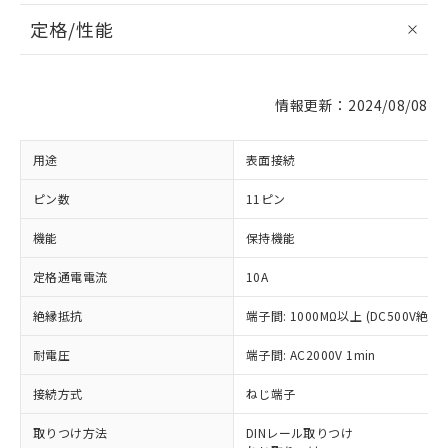
定格/性能
情報更新：2024/08/08
用途
表面接続
ピン数
11ピン
機能
保持機能
※1 対応状況
定格通電電流
10A
対応済み：EU RoHS指令（10物質）の
絶縁抵抗
端子間: 1000MΩ以上 (DC500V絶
非含有に対応した製品が提供可能な商品で
す。
耐電圧
端子間: AC2000V 1min
対応予定：EU RoHS指令（10物質）の非含
ご利用条件
接続方式
ねじ端子
有に対応した製品に切り替える予定のある
商品です。
取りつけ方法
DINレール取りつけ
対応予定なし：EU RoHS指令（10物質）の