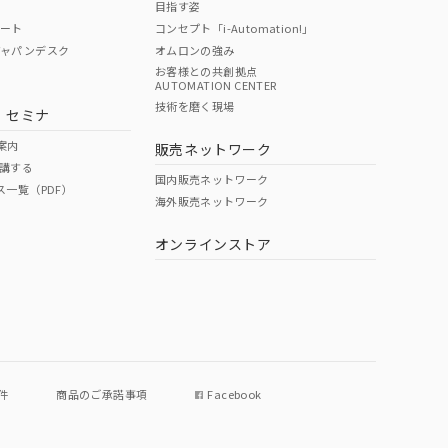
目指す姿
ポート
コンセプト「i-Automation!」
ジャパンデスク
オムロンの強み
お客様との共創拠点
AUTOMATION CENTER
技術を磨く現場
・セミナ
案内
販売ネットワーク
講する
国内販売ネットワーク
ス一覧（PDF）
海外販売ネットワーク
オンラインストア
件
商品のご承諾事項
Facebook