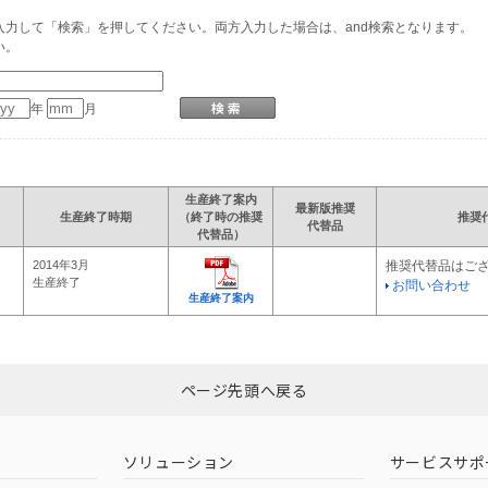
力して「検索」を押してください。両方入力した場合は、and検索となります。
い。
年
月
生産終了案内
最新版推奨
生産終了時期
（終了時の推奨
推奨
代替品
代替品）
2014年3月
推奨代替品はご
生産終了
お問い合わせ
生産終了案内
ページ先頭へ戻る
ソリューション
サービスサポ