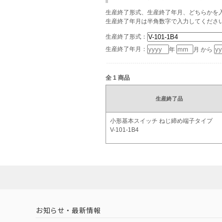
生産終了形式、生産終了年月、どちらかを入
生産終了年月は半角数字で入力してくださ
生産終了形式：
生産終了年月：
年
月 から
全
1
商品
生産終了品
小形基本スイッチ ねじ締め端子タイプ
V-101-1B4
お知らせ・最新情報