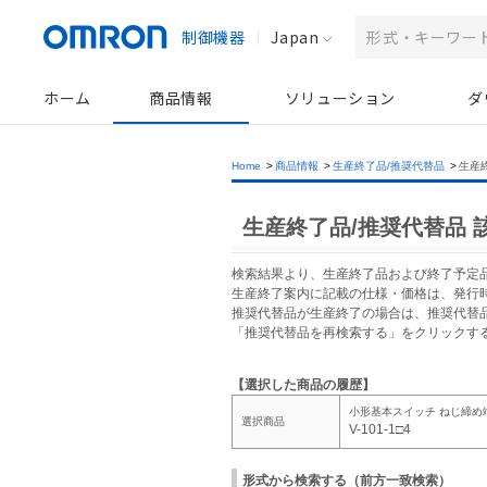
制御機器
Japan
ホーム
商品情報
ソリューション
ダ
Home
>
商品情報
>
生産終了品/推奨代替品
>
生産
生産終了品/推奨代替品 
検索結果より、生産終了品および終了予定
生産終了案内に記載の仕様・価格は、発行
推奨代替品が生産終了の場合は、推奨代替
「推奨代替品を再検索する」をクリックす
【選択した商品の履歴】
小形基本スイッチ ねじ締め
選択商品
V-101-1□4
形式から検索する（前方一致検索）