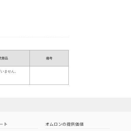
代替品
備考
ざいません。
ート
オムロンの提供価値