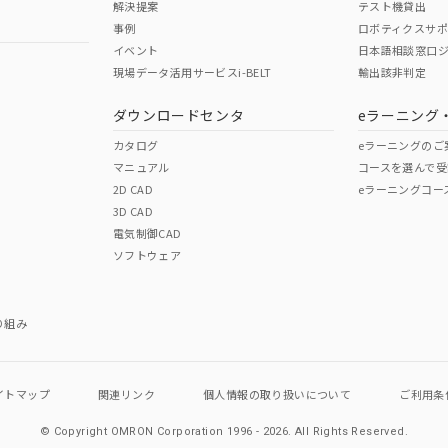
解決提案
テスト機貸出
事例
ロボティクスサ
イベント
日本語相談窓口
現場データ活用サービスi-BELT
輸出該非判定
ダウンロードセンタ
eラーニング
カタログ
eラーニングのご
マニュアル
コースを選んで受
2D CAD
eラーニングコー
3D CAD
電気制御CAD
ソフトウェア
り組み
イトマップ
関連リンク
個人情報の
取り扱いについて
ご利用条
© Copyright OMRON Corporation 1996 - 2026.
All Rights Reserved.