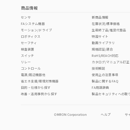
商品情報
センサ
新商品情報
FAシステム機器
在庫状況/標準価格
モーション/ドライブ
生産終了品/推奨代替品
ロボティクス
特設サイト
セーフティ
動画ライブラリ
検査装置
規格認証/適合
スイッチ
RoHS/REACH対応
リレー
カタログ/マニュアル訂正
コントロール
技術解説
電源/周辺機器他
使用上の注意事項
省エネ支援/環境対策機器
製品に関するFAQ
目的・仕様から探す
FA用語辞典
改善・活用事例から探す
製品セキュリティへの取
OMRON Corporation
ヘルプ
サ