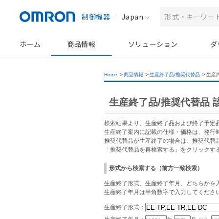
制御機器
Japan
ホーム
商品情報
ソリューション
ダ
Home
>
商品情報
>
生産終了品/推奨代替品
>
生産
生産終了品/推奨代替品 
検索結果より、生産終了品および終了予定
生産終了案内に記載の仕様・価格は、発行
推奨代替品が生産終了の場合は、推奨代替
「推奨代替品を再検索する」をクリックす
形式から検索する（前方一致検索）
生産終了形式、生産終了年月、どちらかを入
生産終了年月は半角数字で入力してくださ
生産終了形式：