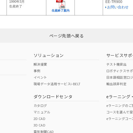
1990年3月
EE-TR900
生産終了
お問い合わせ
生産終了案内
ページ先頭へ戻る
ソリューション
サービスサポ
解決提案
テスト機貸出
事例
ロボティクスサ
イベント
日本語相談窓口
現場データ活用サービスi-BELT
輸出該非判定
ダウンロードセンタ
eラーニング
カタログ
eラーニングのご
マニュアル
コースを選んで受
2D CAD
eラーニングコー
3D CAD
電気制御CAD