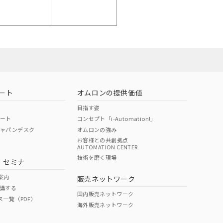
ート
オムロンの提供価値
目指す姿
ポート
コンセプト「i-Automation!」
ジャパンデスク
オムロンの強み
お客様との共創拠点
AUTOMATION CENTER
技術を磨く現場
・セミナ
案内
販売ネットワーク
講する
国内販売ネットワーク
ス一覧（PDF）
海外販売ネットワーク