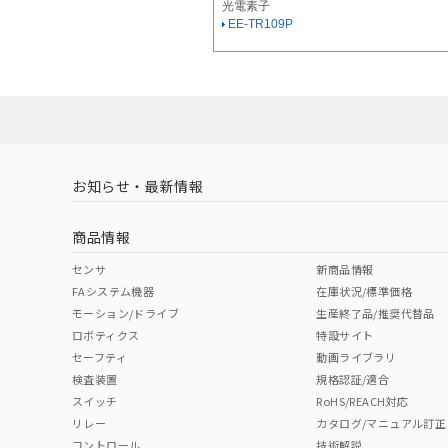
光電素子
EE-TR109P
お知らせ・最新情報
商品情報
センサ
新商品情報
FAシステム機器
在庫状況/標準価格
モーション/ドライブ
生産終了品/推奨代替品
ロボティクス
特設サイト
セーフティ
動画ライブラリ
検査装置
規格認証/適合
スイッチ
RoHS/REACH対応
リレー
カタログ/マニュアル訂正
コントロール
技術解説