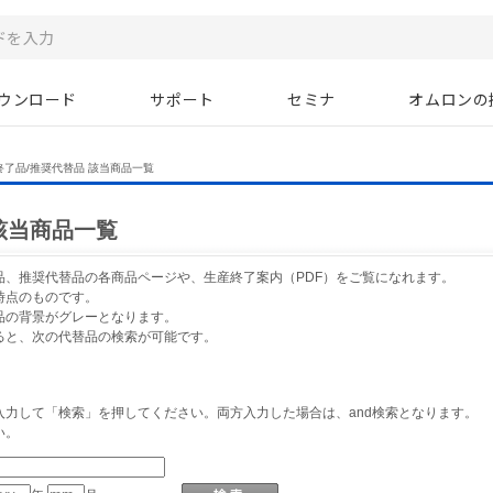
ウンロード
サポート
セミナ
オムロンの
終了品/推奨代替品 該当商品一覧
該当商品一覧
品、推奨代替品の各商品ページや、生産終了案内（PDF）をご覧になれます。
時点のものです。
品の背景がグレーとなります。
ると、次の代替品の検索が可能です。
力して「検索」を押してください。両方入力した場合は、and検索となります。
い。