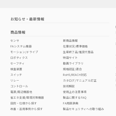
お知らせ・最新情報
商品情報
センサ
新商品情報
FAシステム機器
在庫状況/標準価格
モーション/ドライブ
生産終了品/推奨代替品
ロボティクス
特設サイト
セーフティ
動画ライブラリ
検査装置
規格認証/適合
スイッチ
RoHS/REACH対応
リレー
カタログ/マニュアル訂正
コントロール
技術解説
電源/周辺機器他
使用上の注意事項
省エネ支援/環境対策機器
製品に関するFAQ
目的・仕様から探す
FA用語辞典
改善・活用事例から探す
製品セキュリティへの取り組み