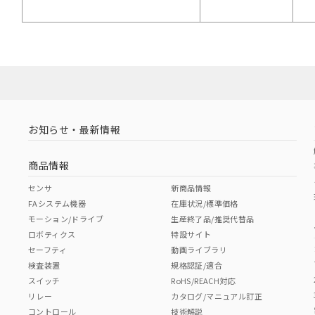
お知らせ・最新情報
商品情報
センサ
新商品情報
FAシステム機器
在庫状況/標準価格
モーション/ドライブ
生産終了品/推奨代替品
ロボティクス
特設サイト
セーフティ
動画ライブラリ
検査装置
規格認証/適合
スイッチ
RoHS/REACH対応
リレー
カタログ/マニュアル訂正
コントロール
技術解説