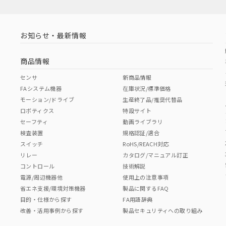
お知らせ・最新情報
商品情報
センサ
新商品情報
FAシステム機器
在庫状況/標準価格
モーション/ドライブ
生産終了品/推奨代替品
ロボティクス
特設サイト
セーフティ
動画ライブラリ
検査装置
規格認証/適合
スイッチ
RoHS/REACH対応
リレー
カタログ/マニュアル訂正
コントロール
技術解説
電源/周辺機器他
使用上の注意事項
省エネ支援/環境対策機器
製品に関するFAQ
目的・仕様から探す
FA用語辞典
改善・活用事例から探す
製品セキュリティへの取り組み