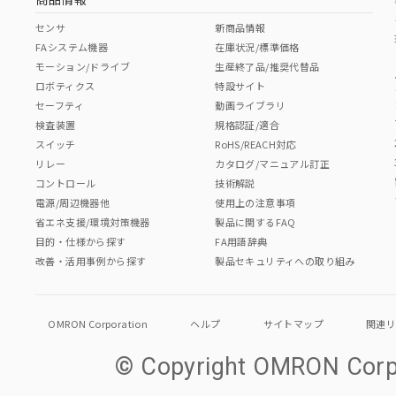
センサ
新商品情報
FAシステム機器
在庫状況/標準価格
モーション/ドライブ
生産終了品/推奨代替品
ロボティクス
特設サイト
セーフティ
動画ライブラリ
検査装置
規格認証/適合
スイッチ
RoHS/REACH対応
リレー
カタログ/マニュアル訂正
コントロール
技術解説
電源/周辺機器他
使用上の注意事項
省エネ支援/環境対策機器
製品に関するFAQ
目的・仕様から探す
FA用語辞典
改善・活用事例から探す
製品セキュリティへの取り組み
OMRON Corporation
ヘルプ
サイトマップ
関連
© Copyright OMRON Corpo