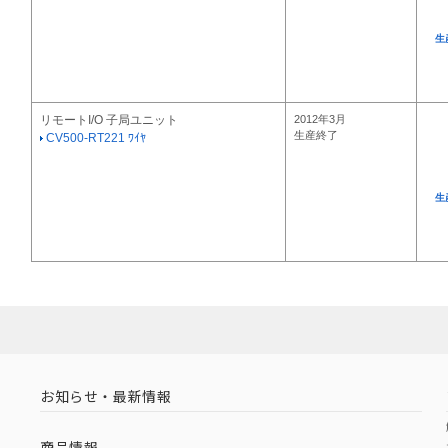
生
リモートI/O 子局ユニット
2012年3月
生産終了
CV500-RT221 ﾜｲﾔ
生
お知らせ・最新情報
商品情報