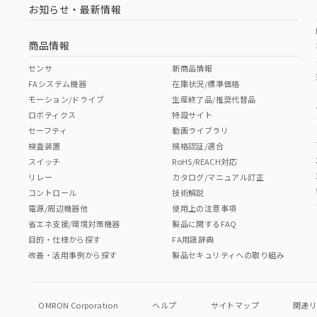
お知らせ・最新情報
商品情報
センサ
新商品情報
FAシステム機器
在庫状況/標準価格
モーション/ドライブ
生産終了品/推奨代替品
ロボティクス
特設サイト
セーフティ
動画ライブラリ
検査装置
規格認証/適合
スイッチ
RoHS/REACH対応
リレー
カタログ/マニュアル訂正
コントロール
技術解説
電源/周辺機器他
使用上の注意事項
省エネ支援/環境対策機器
製品に関するFAQ
目的・仕様から探す
FA用語辞典
改善・活用事例から探す
製品セキュリティへの取り組み
OMRON Corporation
ヘルプ
サイトマップ
関連