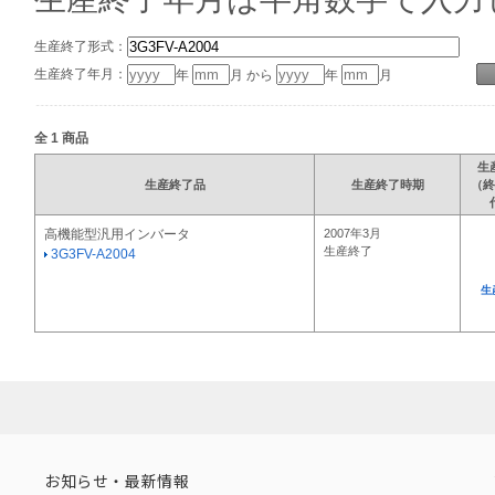
生産終了形式：
生産終了年月：
年
月 から
年
月
全
1
商品
生
生産終了品
生産終了時期
（終
高機能型汎用インバータ
2007年3月
生産終了
3G3FV-A2004
生
お知らせ・最新情報