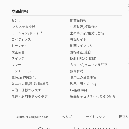
商品情報
センサ
新商品情報
FAシステム機器
在庫状況/標準価格
モーション/ドライブ
生産終了品/推奨代替品
ロボティクス
特設サイト
セーフティ
動画ライブラリ
検査装置
規格認証/適合
スイッチ
RoHS/REACH対応
リレー
カタログ/マニュアル訂正
コントロール
技術解説
電源/周辺機器他
使用上の注意事項
省エネ支援/環境対策機器
製品に関するFAQ
目的・仕様から探す
FA用語辞典
改善・活用事例から探す
製品セキュリティへの取り組み
OMRON Corporation
ヘルプ
サイトマップ
関連