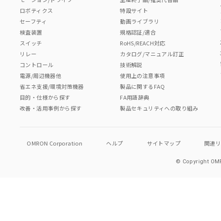
ロボティクス
特設サイト
セーフティ
動画ライブラリ
検査装置
規格認証/適合
スイッチ
RoHS/REACH対応
リレー
カタログ/マニュアル訂正
コントロール
技術解説
電源/周辺機器他
使用上の注意事項
省エネ支援/環境対策機器
製品に関するFAQ
目的・仕様から探す
FA用語辞典
改善・活用事例から探す
製品セキュリティへの取り組み
OMRON Corporation
ヘルプ
サイトマップ
関連
© Copyright OMR