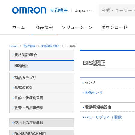
制御機器
Japan
ホーム
商品情報
ソリューション
ダウンロード
Home
>
商品情報
>
規格認証/適合
>
BIS認証
規格認証/適合
BIS認証
BIS認証
商品カテゴリ
センサ
形式名索引
画像センサ
目的・仕様別選定
電源/周辺機器他
改善・活用事例集
パワーサプライ（電源）
使用上の注意事項
RoHS/REACH対応