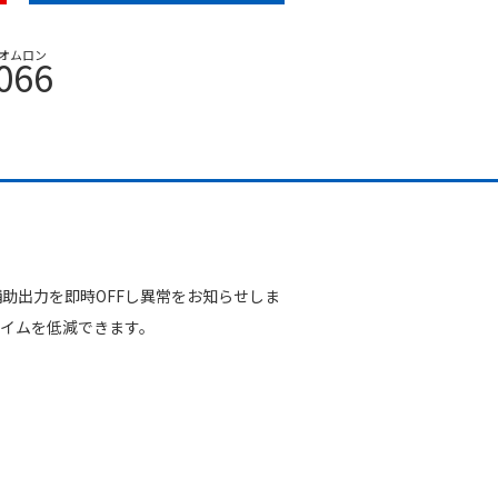
オムロン
066
助出力を即時OFFし異常をお知らせしま
タイムを低減できます。