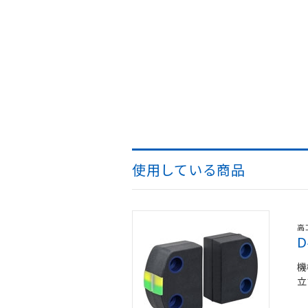
使用している商品
高
D
機
立