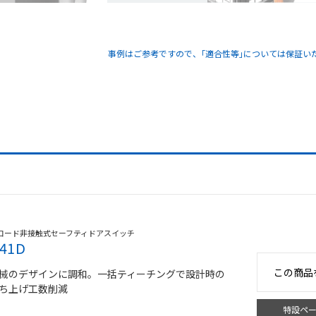
事例はご参考ですので、｢適合性等｣については保証い
コード非接触式セーフティドアスイッチ
41D
この商品
械のデザインに調和。一括ティーチングで設計時の
ち上げ工数削減
特設ペ