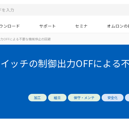
ウンロード
サポート
セミナ
オムロンの
力OFFによる不要な機械停止の回避
イッチの制御出力OFFによる
加工
組立
保守・メンテ
安全化