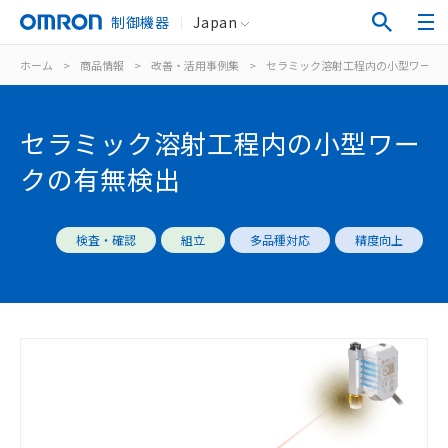
制御機器
Japan
ホーム
>
商品情報
>
改善・活用事例集
>
セラミック溶射工程内の小型ワーク
セラミック溶射工程内の小型ワー
クの有無検出
検査・確認
組立
多品種対応
精度向上