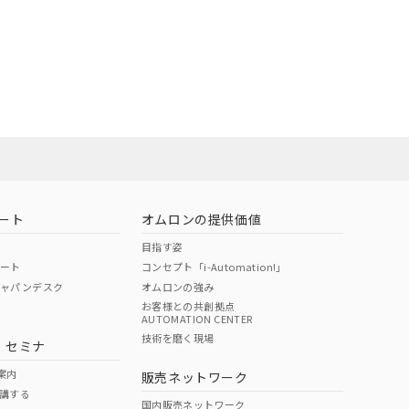
ート
オムロンの提供価値
目指す姿
ポート
コンセプト「i-Automation!」
ジャパンデスク
オムロンの強み
お客様との共創拠点
AUTOMATION CENTER
技術を磨く現場
・セミナ
案内
販売ネットワーク
講する
国内販売ネットワーク