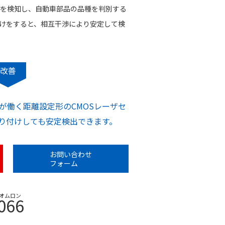
を検知し、自動車部品の品種を判別する
けをすると、相互干渉により安定して検
改善
が働く距離設定形のCMOSレーザセ
接取り付けしても安定検出できます。
お問い合わせ
フォーム
オムロン
066