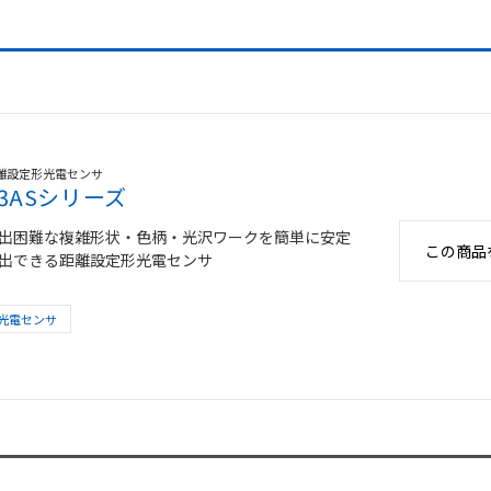
離設定形光電センサ
E3ASシリーズ
出困難な複雑形状・色柄・光沢ワークを簡単に安定
この商品
出できる距離設定形光電センサ
光電センサ