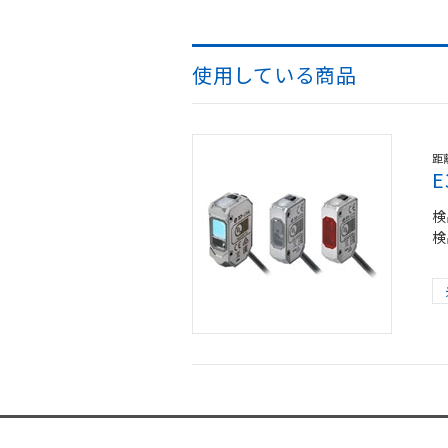
使用している商品
距
検
検