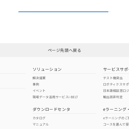
ページ先頭へ戻る
ソリューション
サービスサポ
解決提案
テスト機貸出
事例
ロボティクスサ
イベント
日本語相談窓口
現場データ活用サービスi-BELT
輸出該非判定
ダウンロードセンタ
eラーニング
カタログ
eラーニングのご
マニュアル
コースを選んで受