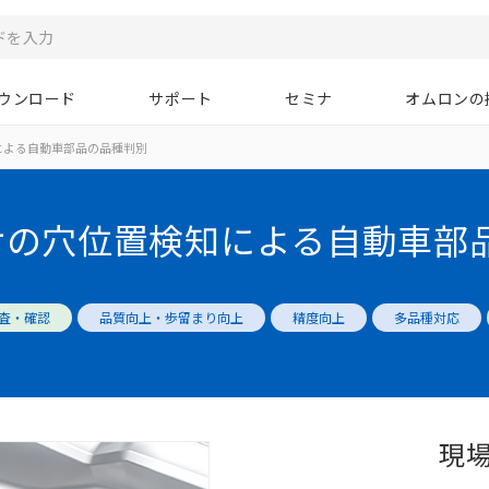
ウンロード
サポート
セミナ
オムロンの
による自動車部品の品種判別
サの穴位置検知による自動車部
査・確認
品質向上・歩留まり向上
精度向上
多品種対応
現