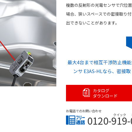
複数の反射形の光電センサで穴位置
場合、狭いスペースでの密接取り付
出できないことがあります。
最大4台まで相互干渉防止機能
ンサ E3AS-HLなら、密
カタログ
ダウンロード
お電話でのお問い合わせ
クイック
0120-919-