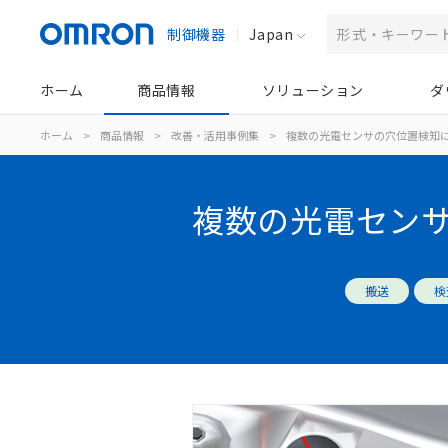
制御機器
Japan
ホーム
商品情報
ソリューション
ダ
ホーム
>
商品情報
>
改善・活用事例集
>
複数の光電センサの穴位置検知
複数の光電セン
搬送
検