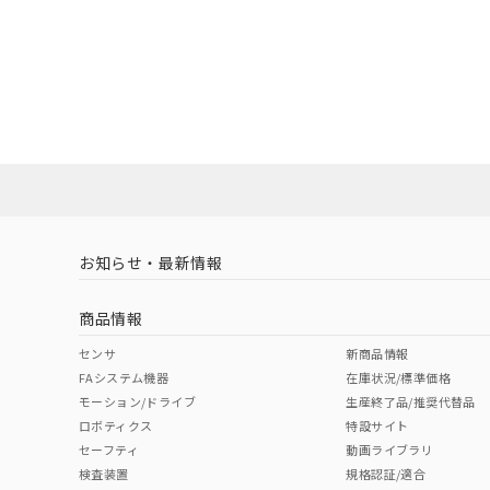
お知らせ・最新情報
商品情報
センサ
新商品情報
FAシステム機器
在庫状況/標準価格
モーション/ドライブ
生産終了品/推奨代替品
ロボティクス
特設サイト
セーフティ
動画ライブラリ
検査装置
規格認証/適合