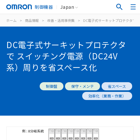
制御機器
Japan
ホーム
>
商品情報
>
改善・活用事例集
>
DC電子式サーキットプロテクタで ス
DC電子式サーキットプロテクタ
で スイッチング電源（DC24V
系）周りを省スペース化
制御盤
保守・メンテ
省スペース
効率化（業務・作業）