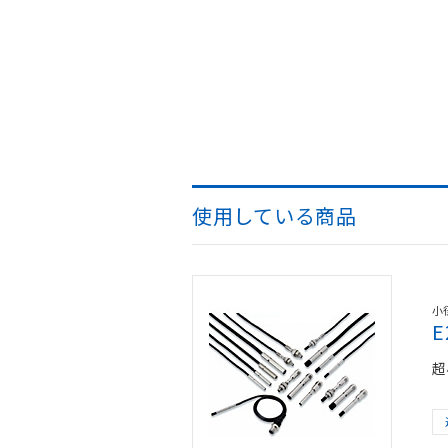
使用している商品
小
超