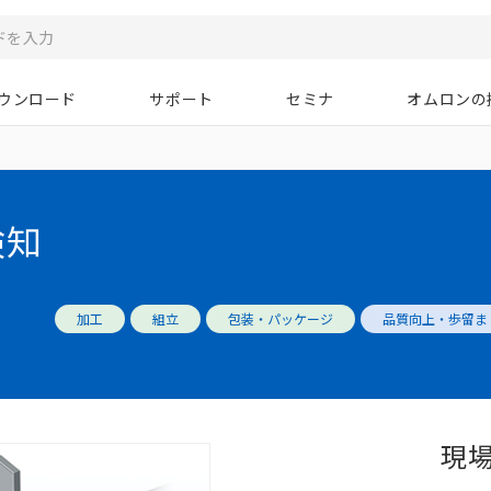
ウンロード
サポート
セミナ
オムロンの
検知
加工
組立
包装・パッケージ
品質向上・歩留ま
現