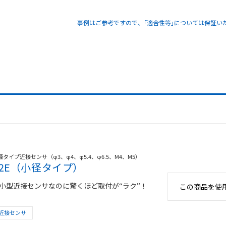
事例はご参考ですので、｢適合性等｣については保証い
径タイプ近接センサ（φ3、φ4、φ5.4、φ6.5、M4、M5）
E2E（小径タイプ）
小型近接センサなのに驚くほど取付が“ラク”！
この商品を使
近接センサ