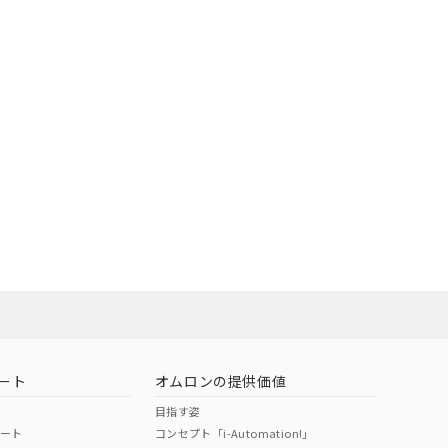
ート
オムロンの提供価値
目指す姿
ポート
コンセプト「i-Automation!」