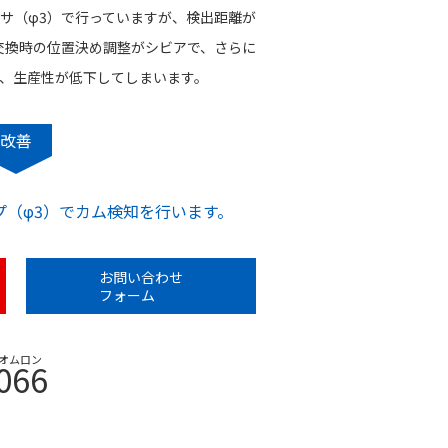
サ（φ3）で行っていますが、検出距離が
・交換時の位置決め調整がシビアで、さらに
、生産性が低下してしまいます。
改善
イプ（φ3）でカム検知を行います。
お問い合わせ
フォーム
オムロン
066