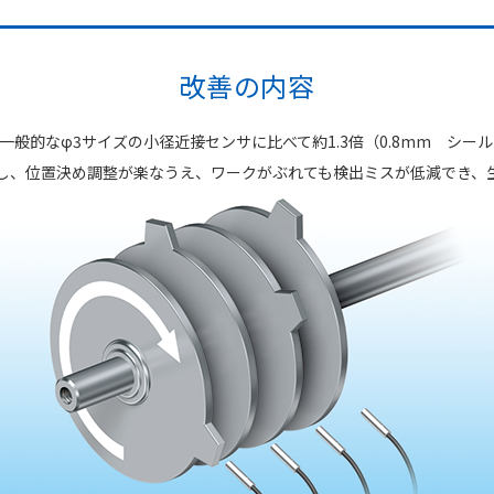
改善の内容
、一般的なφ3サイズの小径近接センサに比べて約1.3倍（0.8mm シ
し、位置決め調整が楽なうえ、ワークがぶれても検出ミスが低減でき、