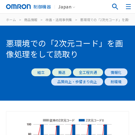
制御機器
Japan
ホーム
>
商品情報
>
改善・活用事例集
>
悪環境での「2次元コード」を画像
悪環境での「2次元コード」を画
像処理をして読取り
組立
搬送
全工程共通
情報化
品質向上・歩留まり向上
耐環境