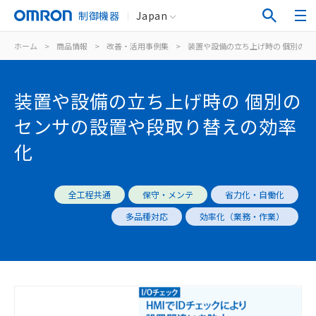
制御機器
Japan
ホーム
>
商品情報
>
改善・活用事例集
>
装置や設備の立ち上げ時の 個別のセ
装置や設備の立ち上げ時の 個別の
センサの設置や段取り替えの効率
化
全工程共通
保守・メンテ
省力化・自働化
多品種対応
効率化（業務・作業）