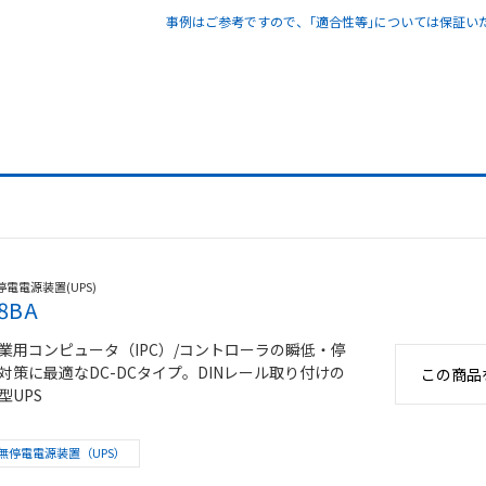
事例はご参考ですので、｢適合性等｣については保証い
停電電源装置(UPS)
8BA
業用コンピュータ（IPC）/コントローラの瞬低・停
対策に最適なDC-DCタイプ。DINレール取り付けの
この商品
型UPS
無停電電源装置（UPS）