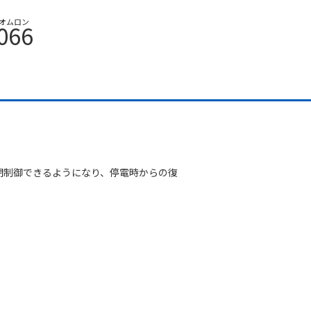
オムロン
066
開閉制御できるようになり、停電時からの復