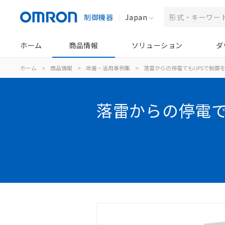
制御機器
Japan
ホーム
商品情報
ソリューション
ダ
ホーム
>
商品情報
>
改善・活用事例集
>
落雷からの停電でもUPSで制御
落雷からの停電で