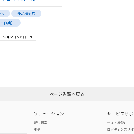
働化
多品種対応
務・作業）
ーションコントローラ
ページ先頭へ戻る
ソリューション
サービスサポ
解決提案
テスト機貸出
事例
ロボティクスサ