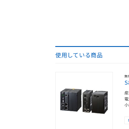
使用している商品
無
S
産
電
小