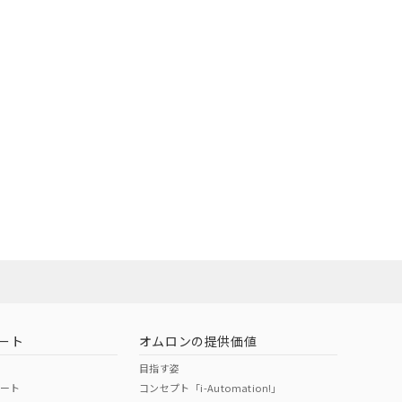
ート
オムロンの提供価値
目指す姿
ポート
コンセプト「i-Automation!」