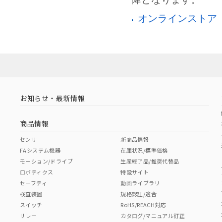
オンラインストア「
お知らせ・最新情報
商品情報
センサ
新商品情報
FAシステム機器
在庫状況/標準価格
モーション/ドライブ
生産終了品/推奨代替品
ロボティクス
特設サイト
セーフティ
動画ライブラリ
検査装置
規格認証/適合
スイッチ
RoHS/REACH対応
リレー
カタログ/マニュアル訂正