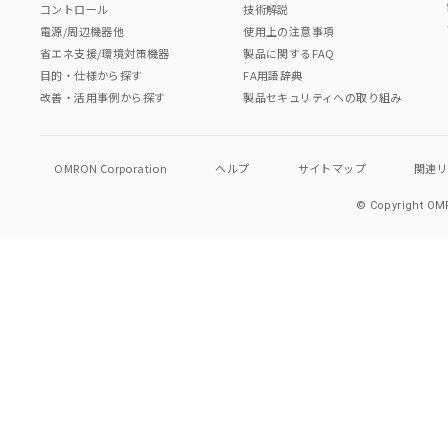
コントロール
技術解説
電源/周辺機器他
使用上の注意事項
省エネ支援/環境対策機器
製品に関するFAQ
目的・仕様から探す
FA用語辞典
改善・活用事例から探す
製品セキュリティへの取り組み
OMRON Corporation
ヘルプ
サイトマップ
関連
© Copyright OMR