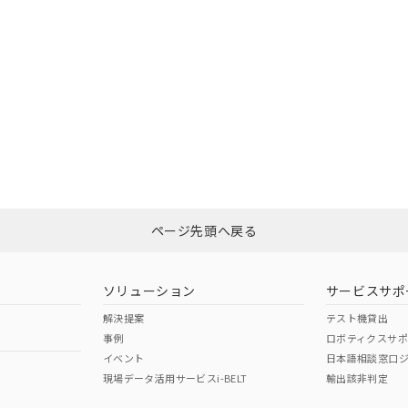
ページ先頭へ戻る
ソリューション
サービスサポ
解決提案
テスト機貸出
事例
ロボティクスサ
イベント
日本語相談窓口
現場データ活用サービスi-BELT
輸出該非判定