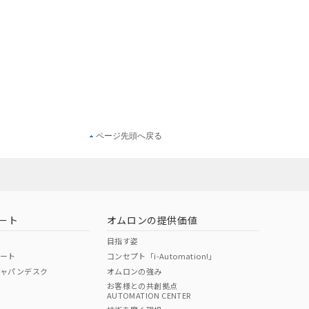
ページ先頭へ戻る
ート
オムロンの提供価値
目指す姿
ポート
コンセプト「i-Automation!」
ジャパンデスク
オムロンの強み
お客様との共創拠点
AUTOMATION CENTER